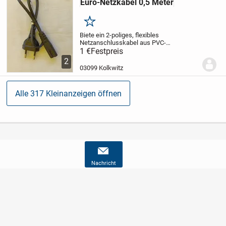
Euro-Netzkabel 0,5 Meter
Merken
Biete ein 2-poliges, flexibles
Netzanschlusskabel aus PVC-
Schlauchleitung mit angegossenem
1 €
Festpreis
Stecker und angegossener Kupplung (mit
2
doppelter Nut), Drahtquerschnitt 0,75
03099 Kolkwitz
qmm. Geeignet zum Anschluss von...
Alle 317 Kleinanzeigen öffnen
Nachricht