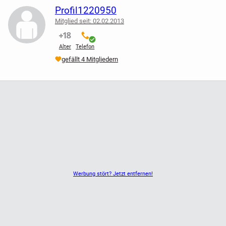
Gewährleistungsfrist für Gebrauchtwaren verkauft. Eine
Profil1220950
Rücknahme erfolgt nicht. Bei Verlust kein Ersatz. Durch sein
Mitglied seit: 02.02.2013
Gebot erklärt sich der Käufer mit den vorgenannten
nicht verifiziert
verifiziert
Regelungen einverstanden".
Alter
Telefon
gefällt 4 Mitgliedern
Werbung stört? Jetzt entfernen!