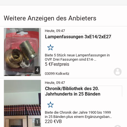
Weitere Anzeigen des Anbieters
Heute, 09:47
Lampenfassungen 3xE14/2xE27
Merken
Biete 5 Stück neue Lampenfassungen in
OVP. Drei Fassungen sind E14-
vermessingt, eine Fassung E27-
5 €
Festpreis
vermessingt und eine Fassung ist aus
4
Kunststoff.
Der Preis gilt für alle 5
03099 Kolkwitz
Fassungen.
"Versand bei...
Heute, 09:47
Chronik/Bibliothek des 20.
Jahrhunderts in 25 Bänden
Merken
Biete die Chronik der Jahre 1900 bis 1999
in 25 Bänden plus einem Ergänzungsband
mit 2 CD`s und Phonobox. Die Bände sind
220 €
VB
1
in Kunstleder gebunden, goldbedruckt.