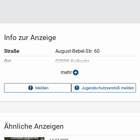
Info zur Anzeige
Straße
August-Bebel-Str. 60
Ort
03099 Kolkwitz
Anzeigen­typ
Privatangebot
mehr
Anzeigen­datum
20.07.2026
Melden
Jugendschutzverstoß melden
Anzeigen­kennung
f49b2742
Aufrufe dieser
397
Anzeige
Kategorie
Haus & Garten
›
Garten
›
Gartenmöbel & Balkonmöbel
›
Ähnliche Anzeigen
Sitzauflagen