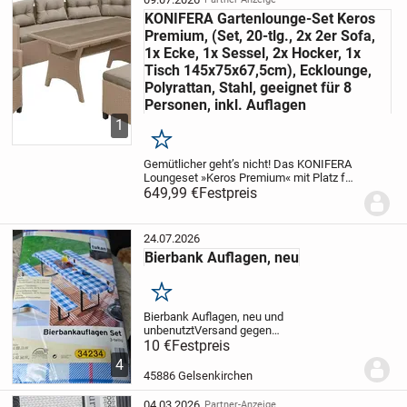
KONIFERA Gartenlounge-Set Keros
Premium, (Set, 20-tlg., 2x 2er Sofa,
1x Ecke, 1x Sessel, 2x Hocker, 1x
Tisch 145x75x67,5cm), Ecklounge,
Polyrattan, Stahl, geeignet für 8
Personen, inkl. Auflagen
1
Merken
Gemütlicher geht’s nicht! Das KONIFERA
Loungeset »Keros Premium« mit Platz für
bis zu 8 Personen ist gemacht für
649,99 €
Festpreis
gesellige Sommerabende unter einem
strahlenden Sternenhimmel. Das 20-
teilige Gartenmöbe...
24.07.2026
Bierbank Auflagen, neu
Merken
Bierbank Auflagen, neu und
unbenutzt
Versand gegen
Kostenübernahme möglich
10 €
Festpreis
bitte nur ernst
gemeinte Anfragen mit vollständigen
4
Namen
da privat keine Garantie oder
45886 Gelsenkirchen
Rücknahme
04.03.2026
Partner-Anzeige