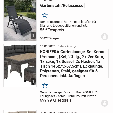
14.07.2026
Gartenstuhl/Relaxsessel
Merken
Der Relaxsessel hat 7 Einstellstufen für
Sitz- und Liegepositionen und ist
beständig gegen Witterungseinflüsse und
55 €
Festpreis
UV-Strahlung. Rostbeständig dank
1
pulverbeschichtetem Aluminiumrahmen.
56422 Wirges
Maximale...
16.01.2026
Partner-Anzeige
KONIFERA Gartenlounge-Set Keros
Premium, (Set, 20-tlg., 2x 2er Sofa,
1x Ecke, 1x Sessel, 2x Hocker, 1x
Tisch 145x75x67,5cm), Ecklounge,
Polyrattan, Stahl, geeignet für 8
Personen, inkl. Auflagen
1
Merken
Gemütlicher geht’s nicht! Das KONIFERA
Loungeset »Keros Premium« mit Platz für
bis zu 8 Personen ist gemacht für
699,99 €
Festpreis
gesellige Sommerabende unter einem
strahlenden Sternenhimmel. Das 20-
teilige Gartenmöbe...
09.07.2026
Partner-Anzeige