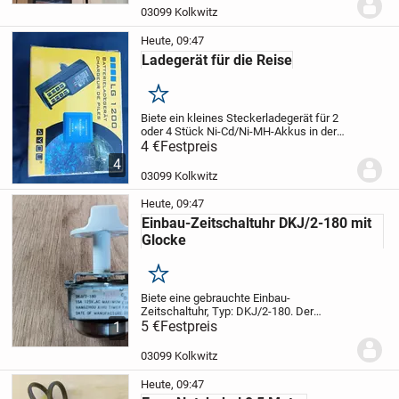
Jeder Band hat ca. 250 Seiten und hat
03099 Kolkwitz
ein...
Heute, 09:47
Ladegerät für die Reise
Merken
Biete ein kleines Steckerladegerät für 2
oder 4 Stück Ni-Cd/Ni-MH-Akkus in der
Größe AA. Wegen der geringen Größe gut
4 €
Festpreis
für die Reise oder Camping geeignet. Das
4
Gehäuse war schon einmal geöffnet
03099 Kolkwitz
weil...
Heute, 09:47
Einbau-Zeitschaltuhr DKJ/2-180 mit
Glocke
Merken
Biete eine gebrauchte Einbau-
Zeitschaltuhr, Typ: DKJ/2-180. Der
Zeitablauf wird durch einen Glockenton
5 €
Festpreis
1
markiert. Einstellbar ist die Uhr von 2-180
Minuten.
Funktion ist geprüft.
"Versand
03099 Kolkwitz
bei...
Heute, 09:47