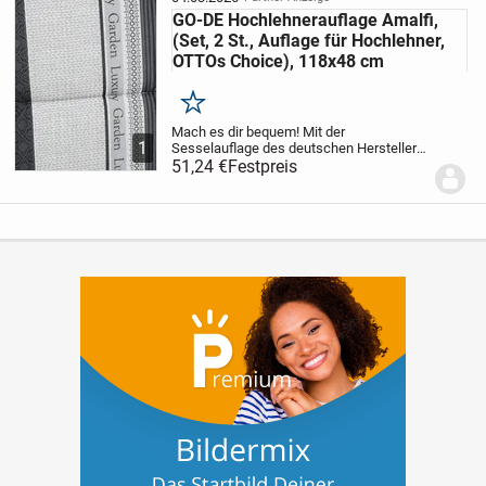
GO-DE Hochlehnerauflage Amalfi,
(Set, 2 St., Auflage für Hochlehner,
OTTOs Choice), 118x48 cm
Merken
Mach es dir bequem! Mit der
1
Sesselauflage des deutschen Herstellers
GO-DE Textil wird dein Gartenstuhl zum
51,24 €
Festpreis
gemütlichen Sitz- und Ruheplatz. Die
hochwertige Füllung aus Schaumstoff mit
Vlies ummantelt...