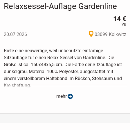
Relaxsessel-Auflage Gardenline
14 €
VB
20.07.2026
03099 Kolkwitz
Biete eine neuwertige, weil unbenutzte einfarbige
Sitzauflage für einen Relax-Sessel von Gardenline. Die
Größe ist ca. 160x48x5,5 cm. Die Farbe der Sitzauflage ist
dunkelgrau, Material 100% Polyester, ausgestattet mit
einem verstellbarem Halteband im Rücken, Stehsaum und
Kreisheftung.
mehr
"Versand ist bei Übernahme der Kosten möglich. (6,00 €
innerhalb der BRD). Der Versand erfolgt sofort nach
Zahlung des vereinbarten Preises. Lieferumfang und Inhalt
wie beschrieben bzw. abgebildet. Der Artikel wird von mir
als Privatperson unter Ausschluss der gesetzlichen