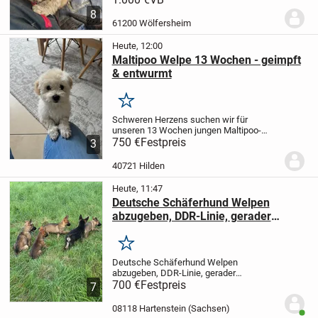
Rüde Mops Nur an Guten Händen so Der
8
Rüde ist beige und die anderen 4 sind
61200 Wölfersheim
Weibchen
Heute, 12:00
Maltipoo Welpe 13 Wochen - geimpft
& entwurmt
Merken
Schweren Herzens suchen wir für
unseren 13 Wochen jungen Maltipoo-
Rüden ein liebevolles neues Zuhause.
750 €
Festpreis
Er
3
ist ein absolut liebenswerter,
verschmuster und verspielter kleiner Kerl,
40721 Hilden
der gerne Zeit mit...
Heute, 11:47
Deutsche Schäferhund Welpen
abzugeben, DDR-Linie, gerader
Rücken, 700 €
Merken
Deutsche Schäferhund Welpen
abzugeben, DDR-Linie, gerader
Rücken
700 €
Festpreis
Wurf aus Mitte Mai 2026
Rüden
7
und Hündinnen
geimpft und
entwurmt
kinderfreundlich und
08118 Hartenstein (Sachsen)
Benut
hundeverträglich
beide Elterntiere vor