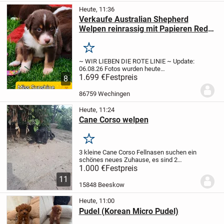
Ort
Abgabe...
Heute, 11:36
Verkaufe Australian Shepherd
Welpen reinrassig mit Papieren Red
White Copper m/w
Merken
~ WIR LIEBEN DIE ROTE LINIE ~
Update:
06.08.26 Fotos wurden heute
teilaktualisiert! Die Welpen sind jetzt 4
1.699 €
Festpreis
8
Wochen alt und dürfen besucht werden!
Update:
am 09.07.26 sind 8 kleine Elfen
86759 Wechingen
auf...
Heute, 11:24
Cane Corso welpen
Merken
3 kleine Cane Corso Fellnasen suchen ein
schönes neues Zuhause, es sind 2
Weibchen und 1 Männchen sie sind alle
1.000 €
Festpreis
schwarz weiß und wurden am 15.2.2026
11
geboren, bei Angabe sind sie vollständig
15848 Beeskow
geimpft,...
Heute, 11:00
Pudel (Korean Micro Pudel)