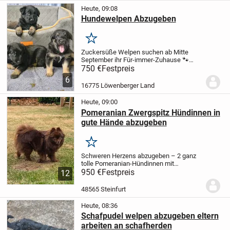
frei,...
Heute, 09:08
Hundewelpen Abzugeben
Merken
Zuckersüße Welpen suchen ab Mitte
September ihr Für-immer-Zuhause 🐾
Unsere bezaubernden Welpen, geboren
750 €
Festpreis
am 09.06.2026, dürfen ab Mitte
6
September in liebevolle Familien
16775 Löwenberger Land
umziehen.
Die Mutter ist ein...
Heute, 09:00
Pomeranian Zwergspitz Hündinnen in
gute Hände abzugeben
Merken
Schweren Herzens abzugeben – 2 ganz
tolle Pomeranian-Hündinnen mit
Ahnentafel
950 €
Festpreis
Aus persönlichen Gründen
12
müssen wir uns schweren Herzens von
unseren beiden wundervollen
48565 Steinfurt
Pomeranian-Hündinnen trennen. Da...
Heute, 08:36
Schafpudel welpen abzugeben eltern
arbeiten an schafherden