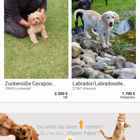
Zuckersüße Cavapoo
Labrador/Labradoodle
Welpen, Cavalier King
Welpen suchen ein schönes
29690 Lindwedel
27367 Ahausen
2.500 €
1.700 €
Charles
Zuhause
VB
Festpreis