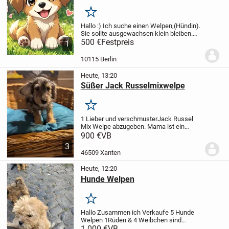
Merken
Hallo :) Ich suche einen Welpen,(Hündin).
Sie sollte ausgewachsen klein bleiben.
Sie würde bei mir in ein liebevolles
500 €
Festpreis
1
Zuhause ziehen, in dem bereits eine
freundliche kleine Hündin lebt. Sie
10115 Berlin
bekommt...
Heute, 13:20
Süßer Jack Russelmixwelpe
Merken
1 Lieber und verschmusterJack Russel
Mix Welpe abzugeben. Mama ist ein
reinrassiger Jack Russel der Papa ist ein
900 €
VB
Pudel. Er ist am 1.Mai geboren ,er ist
3
komplett geimpft auch gegen Tollwut .Der
46509 Xanten
Welpe...
Heute, 12:20
Hunde Welpen
Merken
Hallo Zusammen ich Verkaufe 5 Hunde
Welpen 1Rüden & 4 Weibchen sind
02.05.2026 geboren die Mutter Pudel
1.000 €
VB