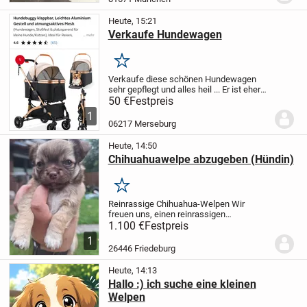
Heute, 15:21
Verkaufe Hundewagen
Merken
Verkaufe diese schönen Hundewagen
sehr gepflegt und alles heil ...
Er ist eher
für kleine bis mittel große Hunde gedacht
50 €
Festpreis
... Hat gute Federung von innen Poster der
1
Wagen ist wirklich ein totaler...
06217 Merseburg
Heute, 14:50
Chihuahuawelpe abzugeben (Hündin)
Merken
Reinrassige Chihuahua-Welpen
Wir
freuen uns, einen reinrassigen
Chihuahua-Wurf anzukündigen, der am
1.100 €
Festpreis
26.06.2026 das Licht der Welt erblickt hat.
1
Es ist nur noch 1 Mädchen da.
Die
26446 Friedeburg
Elterntiere sind...
Heute, 14:13
Hallo :) ich suche eine kleinen
Welpen