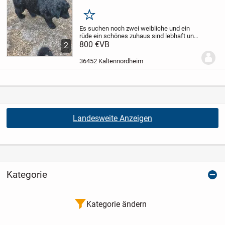
Merken
Es suchen noch zwei weibliche und ein
rüde ein schönes zuhaus sind lebhaft und
karakter stark eltern arbeiten an grosen
800 €
VB
2
schafherden sie sind schwarz mit etwas
weisen zeichnungen
36452 Kaltennordheim
Landesweite Anzeigen
Kategorie
Kategorie ändern