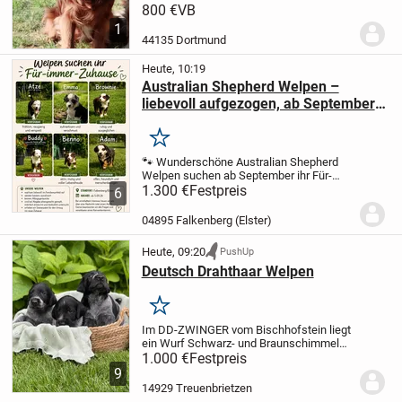
Er ist gechipt, geimpft und hat eine
800 €
VB
Ahnentafel.
800 Euro VB.
Bei weiteren
1
Fragen bitte schreiben.
44135 Dortmund
Heute, 10:19
Australian Shepherd Welpen –
liebevoll aufgezogen, ab September
bereit für den Auszug
Merken
🐾 Wunderschöne Australian Shepherd
Welpen suchen ab September ihr Für-
immer-Zuhause 🏡❤️
1.300 €
Festpreis
Am 24.06. hat unser
6
liebevoll aufgezogener Australian
Shepherd-Nachwuchs das Licht der Welt
04895 Falkenberg (Elster)
erblickt. Die...
Heute, 09:20
PushUp
Deutsch Drahthaar Welpen
Merken
Im DD-ZWINGER vom Bischhofstein liegt
ein Wurf Schwarz- und Braunschimmel
Welpen.
1.000 €
Es sind noch zwei
Festpreis
Schwarzschimmel Rüden
9
abzugeben.
Mutter: Hanna vom
14929 Treuenbrietzen
Bischhofstein VJP, HZP, VGP, HD-ED-OCD