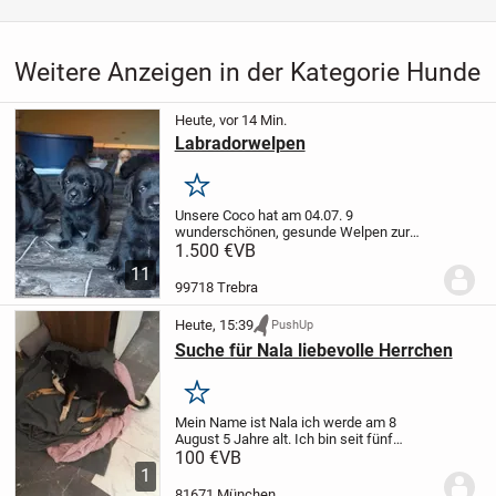
Weitere Anzeigen in der Kategorie Hunde
Heute, vor 14 Min.
Labradorwelpen
Merken
Unsere Coco hat am 04.07. 9
wunderschönen, gesunde Welpen zur
Welt gebracht. Es suchen noch 2
1.500 €
VB
schwarze Hündin und 2 schwarze Rüden
11
ihre ❤️ Menschen.
Coco ist ein Goldator
99718 Trebra
75% Labrador und 25%...
Heute, 15:39
PushUp
Suche für Nala liebevolle Herrchen
Merken
Mein Name ist Nala ich werde am 8
August 5 Jahre alt. Ich bin seit fünf
Jahren bei meinem Herrchen die hat aber
100 €
VB
nicht so viel Zeit für mich ich bin oft
1
alleine. Ich bin kinderfreundlich bin mit...
81671 München