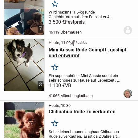
Merken
Wird maximal 1,5-kg
runde
Gesichtsform
auf dem Foto ist er 4
Monate alt, und wächst nicht
3.500 €
Festpreis
mehr.
kleinste Pudel Form
7
46119 Oberhausen
Heute, 11:00
PushUp
Mini Aussie Rüde Geimpft , geshipt
und entwurmt
Merken
Ein super schöner Mini Aussie sucht ein
sehr schönes zu Hause auf Lebenzeit , es
3
ist ein Rüde und ist mit Mutter und
1.100 €
VB
Kameraden auf gewachsen
und hat ein
gutes Wesen , er mag Kinder und auch
41065 Mönchengladbach
andere...
Heute, 10:30
Chihuahua Rüde zu verkaufen
Merken
Sehr kleiner brauner langhaar Chihuahua
Rüde zu verkaufen. Er ist ca 2 Jahre alt.