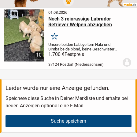
01.08.2026
Noch 3 reinrassige Labrador
Retriever Welpen abzugeben
Merken
Unsere beiden Labbyeltern Nala und
Simba beide blond, keine Geschwister
und von verschiedenen Züchtern haben
1.700 €
Festpreis
10
Anfang Juli süße Welpen bekommen.
5
Mädels und 4 Rüden
Sie wachsen mit uns
37124 Rosdorf (Niedersachsen)
in den...
Leider wurde nur eine Anzeige gefunden.
Speichere diese Suche in Deiner Merkliste und erhalte bei
neuen Anzeigen optional eine E-Mail.
Suche speichern