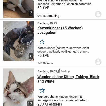
Wunderschöne Katzen Kinder mit
schönen Fellfarben suchen ab sofort ihr
neues liebevolles zu Hause. Beide sind
50 €
VB
stubenrein, neugierig und lieben die
2
menschliche Nähe. Die Katzenmama
94315 Straubing
fördert die...
Gestern, 19:25
Katzenkinder (15 Wochen)
abzugeben
Merken
Katzenkinder (schwarz, schwarz-leicht
getigert, getigert, weiß-getigert, grau)
abzugeben.
75 €
VB
Alle sind 15 Wochen alt.
6
Überwiegend männliche Katzen.
-
Gesundheit durch Tierklinik kontrolliert
-...
54329 Konz
Gestern, 19:05
PushUp
Wunderschöne Kitten, Tabbys, Black
and White
Merken
Wunderschöne Katzen Kinder mit
außergewöhnlich schönen Fellfarben
12
suchen ab sofort ihr neues zu Hause. Da
200 €
Festpreis