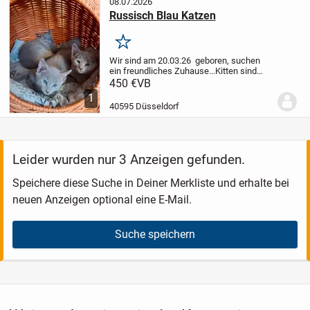
08.07.2026
Russisch Blau Katzen
Merken
Wir sind am 20.03.26 geboren, suchen
ein freundliches Zuhause...
Kitten sind
entwurmt, geimpft, sozialisiert,
450 €
VB
ausgeglichen, verspielt, neugierig...
Beide
1
Elternteile sind Russisch Blau Rasse ,...
40595 Düsseldorf
Leider wurden nur 3 Anzeigen gefunden.
Speichere diese Suche in Deiner Merkliste und erhalte bei
neuen Anzeigen optional eine E-Mail.
Suche speichern