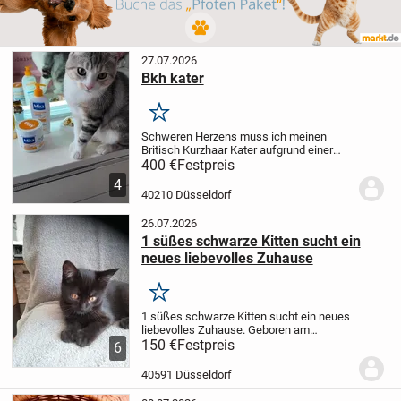
27.07.2026
Bkh kater
Merken
Schweren Herzens muss ich meinen
Britisch Kurzhaar Kater aufgrund einer
Allergie abgeben. Er ist lieb, verschmust
400 €
Festpreis
und sucht ein neues, liebevolles Zuhause,
4
in dem er die Aufmerksamkeit bekommt,
40210 Düsseldorf
die er...
26.07.2026
1 süßes schwarze Kitten sucht ein
neues liebevolles Zuhause
Merken
1 süßes schwarze Kitten sucht ein neues
liebevolles Zuhause. Geboren am
31.03.2026 ist sie jetzt groß genug um die
150 €
Festpreis
6
Welt zu erkunden. Es ist ein Weibchen,
verschmust, verspielt und neugierig. Sie
40591 Düsseldorf
lebt...