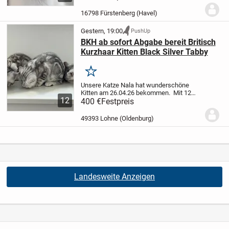
sie im Haushalt sozialisiert wurden, sind
sie allesamt stubenrein, neugierig und
16798 Fürstenberg (Havel)
lieben die...
Gestern, 19:00
PushUp
BKH ab sofort Abgabe bereit Britisch
Kurzhaar Kitten Black Silver Tabby
Merken
Unsere Katze Nala hat wunderschöne
Kitten am 26.04.26 bekommen.
Mit 12
12
Wochen, ab dem 26.07.26 können die
400 €
Festpreis
Kleinen in ihr neues Zuhause
2 Mädchen
ist noch frei
2 Junges sind noch frei
Die...
49393 Lohne (Oldenburg)
Landesweite Anzeigen