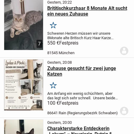
Gestern, 20:22
Brititischkurzhaar 8 Monate Alt sucht
ein neues Zuhause
Merken
Schweren Herzen müssen wir unsere
8Monate alte Britisch Kurz Haar Karze
abgeben. Die kleine ist geimpft,gechipt
550 €
Festpreis
7
besitzt ein Eu Pass. Die Katze ist gesund
war nur Wohnungskatze.Die ist von
81545 München
Character...
Gestern, 20:08
Zuhause gesucht für zwei junge
Katzen
Merken
Am Anfang ein wenig schüchtern, aber
das legt sich sehr schnell.
Unsere beiden
Mädchen sind bereit für ihr neues
100 €
Festpreis
1
Zuhause.
Sie sind jetzt ca 3/4 Monate
alt.
Gerne in Wohnungshaltung mit
86641 Rain (Regierungsbezirk Schwaben)
Balkon...
Gestern, 20:00
Charakterstarke Entdeckerin