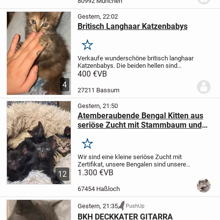
80992 München
Gestern, 22:02
Britisch Langhaar Katzenbabys
Merken
Verkaufe wunderschöne britisch langhaar
Katzenbabys. Die beiden hellen sind
Weibchen und der schwarze ist ein
400 €
VB
Männchen, die sind sehr verspielt und
4
haben auch keine Angst vor Erwachsene.
27211 Bassum
Sie sind alle...
Gestern, 21:50
Atemberaubende Bengal Kitten aus
seriöse Zucht mit Stammbaum und
Gesundheitszeugnis
Merken
Wir sind eine kleine seriöse Zucht mit
Zertifikat, unsere Bengalen sind unsere
Leidenschaft seit 15 Jahren. Gesundheit
1.300 €
VB
12
und Sozialisierung stehen bei uns an
oberster Stelle. Wir züchten Bengal
67454 Haßloch
Katzen...
Gestern, 21:35
PushUp
BKH DECKKATER GITARRA