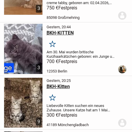
creme tabby, geboren am: 02.04.2026,
sehr Lieb und verspielt, an Hund gewöhnt.
750 €
Festpreis
3
Verträgt sich gut mit anderen Katzen.
Sucht Schmuse Platz zum
85098 Großmehring
Dauerschmusen
Die...
Gestern, 20:44
BKH-KITTEN
Merken
Am 30. Mai wurden britische
Kurzhaarkätzchen geboren: ein Junge und
zwei Mädchen.
Sie haben bereits ihre
700 €
Festpreis
erste Impfung erhalten und wurden
3
mehrfach entwurmt. 🐾
Alle sind gesund,
12353 Berlin
sehr verspielt,...
Gestern, 20:25
BKH-Kitten
Merken
Liebevolle Kitten suchen ein neues
Zuhause. Unsere Katze hat am 1 Mai
wunderschöne Kitten zur Welt gebracht
300 €
Festpreis
Zwei Mädchen und ein Junge suchen ab
9
12 Lebenswoche ein liebesvolles Für-
41189 Mönchengladbach
immer-Zuhause. Die...