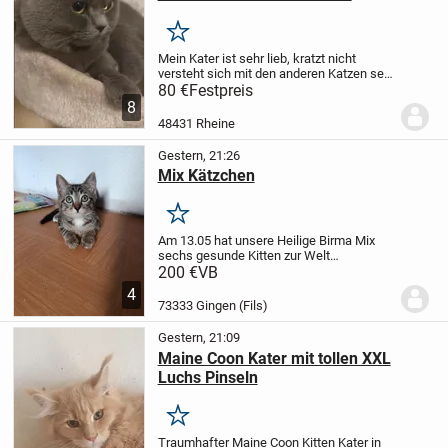
Merken
Mein Kater ist sehr lieb, kratzt nicht
versteht sich mit den anderen Katzen sehr
gut. Sie können ihre Katze zu uns bringen.
80 €
Festpreis
Ihre Katze bleibt 4-5 Tagen bei uns, falls
8
es bei der ersten Deckung nicht...
48431 Rheine
Gestern, 21:26
Mix Kätzchen
Merken
Am 13.05 hat unsere Heilige Birma Mix
sechs gesunde Kitten zur Welt
gebracht.
Noch drei der kleinen sind auf
200 €
VB
der Suche nach einem neuen
4
Dosenöffner.
Sie sind sehr zutraulich und
73333 Gingen (Fils)
total verschmust und...
Gestern, 21:09
Maine Coon Kater mit tollen XXL
Luchs Pinseln
Merken
Traumhafter Maine Coon Kitten Kater in