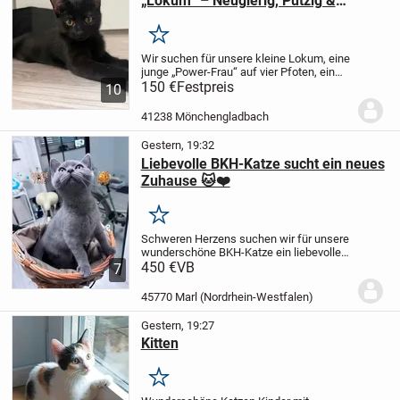
„Lokum“ – Neugierig, Putzig &
Bernsteinäugig (Abgabe ab 24.07.)
Merken
Wir suchen für unsere kleine Lokum, eine
junge „Power-Frau“ auf vier Pfoten, ein
verantwortungsbewusstes Zuhause auf
150 €
Festpreis
10
Lebenszeit! ❤️
Über Lokum:
• Name:
Lokum
• Geschlecht: Weiblich
• Optik:
41238 Mönchengladbach
Lokum...
Gestern, 19:32
Liebevolle BKH-Katze sucht ein neues
Zuhause 🐱❤️
Merken
Schweren Herzens suchen wir für unsere
wunderschöne BKH-Katze ein liebevolles
neues Zuhause. Sie wird am 10. nächsten
450 €
VB
7
Monats 1 Jahr alt und ist gesund.
Sie hat
ein ruhiges und ausgeglichenes Wesen,...
45770 Marl (Nordrhein-Westfalen)
Gestern, 19:27
Kitten
Merken