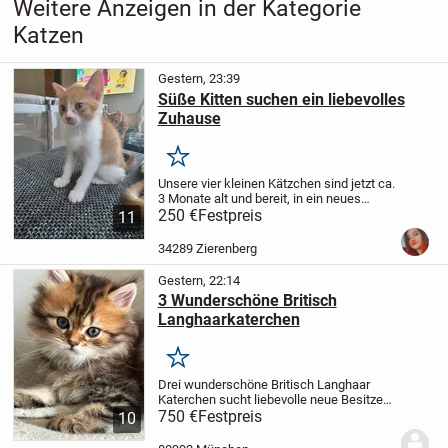
Weitere Anzeigen in der Kategorie
Katzen
Gestern, 23:39
Süße Kitten suchen ein liebevolles
Zuhause
Merken
Unsere vier kleinen Kätzchen sind jetzt ca.
3 Monate alt und bereit, in ein neues
Zuhause umzuziehen.
250 €
Festpreis
✨ Es gibt:
1
11
weibliches Kitten (orange-weiß mit
weißem Bauch – wie auf dem ersten
34289 Zierenberg
Bild)
3 orange...
Gestern, 22:14
3 Wunderschöne Britisch
Langhaarkaterchen
Merken
Drei wunderschöne Britisch Langhaar
Katerchen sucht liebevolle neue Besitzer!
Am 28.5.2025 haben drei männliche Kitten
750 €
Festpreis
10
das Licht der Welt erblickt.
Die Mama ist
eine reinrassige Britisch...