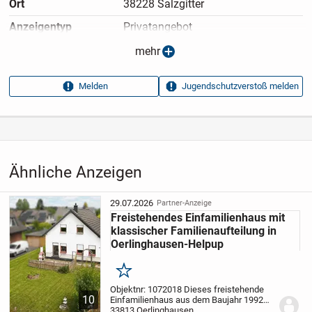
Ort
38228 Salzgitter
Anzeigen­typ
Privatangebot
Anzeigen­datum
13.05.2026
mehr
Anzeigen­kennung
e5c62a36
Melden
Jugendschutzverstoß melden
Aufrufe dieser
13
Anzeige
Kategorie
Immobilien
›
Kaufen
›
Häuser
Ähnliche Anzeigen
29.07.2026
Partner-Anzeige
Freistehendes Einfamilienhaus mit
klassischer Familienaufteilung in
Oerlinghausen-Helpup
Merken
Objektnr: 1072018
Dieses freistehende
10
Einfamilienhaus aus dem Baujahr 1992
wurde in massiver Bauweise errichtet und
33813 Oerlinghausen