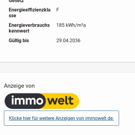
Gesetz
Fensterrahmen bestehen aus Kunststoff. Die Terrassentür
ist mit Sicherheitsglas ausgestattet.
Energieeffizienzkla
F
sse
Das Haus eignet sich ideal für Käufer, die eine gewachsene
Energieverbrauchs
185 kWh/m²a
Wohnlage, einen eigenen Garten und die Möglichkeit
kennwert
suchen, eine Immobilie nach eigenen Vorstellungen
Gültig bis
29.04.2036
weiterzuentwickeln.
Anzeige von
Klicke hier für weitere Anzeigen von immowelt.de.