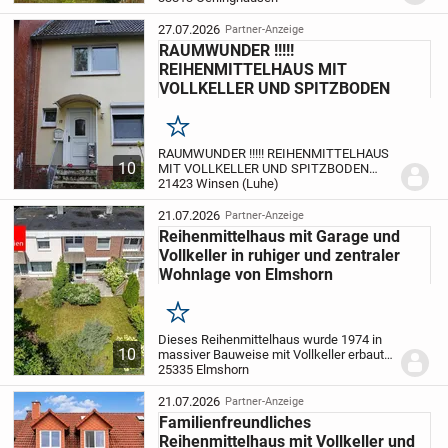
befindet sich auf einem großzügigen 609
m² großen Grundstück in Oerlinghausen-
27.07.2026
Partner-Anzeige
Help...
RAUMWUNDER !!!!!
REIHENMITTELHAUS MIT
VOLLKELLER UND SPITZBODEN
Merken
RAUMWUNDER !!!!! REIHENMITTELHAUS
10
MIT VOLLKELLER UND SPITZBODEN
Dieses exklusiv von immowerk42
21423 Winsen (Luhe)
angebotene Reihenmittelhaus in
Massivbauweise befindet sich in Winsen
21.07.2026
Partner-Anzeige
in einer Sackgassenlage (Fußweg)...
Reihenmittelhaus mit Garage und
Vollkeller in ruhiger und zentraler
Wohnlage von Elmshorn
Merken
Dieses Reihenmittelhaus wurde 1974 in
10
massiver Bauweise mit Vollkeller erbaut
und befindet sich in einem
25335 Elmshorn
modernisierungsbedürftigen Zustand. Zur
Ausstattung gehört im Erdgeschoss ein
21.07.2026
Partner-Anzeige
Windfang, ein...
Familienfreundliches
Reihenmittelhaus mit Vollkeller und