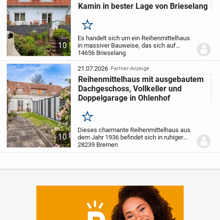
Kamin in bester Lage von Brieselang
Merken
Es handelt sich um ein Reihenmittelhaus
10
in massiver Bauweise, das sich auf
Vollkeller, Erdgeschoss, Dachgeschoss
14656 Brieselang
sowie einen ausgebauten und beheizten
Spitzboden verteilt. Die durchdachte
21.07.2026
Partner-Anzeige
Grundrissges...
Reihenmittelhaus mit ausgebautem
Dachgeschoss, Vollkeller und
Doppelgarage in Ohlenhof
Merken
Dieses charmante Reihenmittelhaus aus
10
dem Jahr 1936 befindet sich in ruhiger
und liebenswerter Lage im beliebten
28239 Bremen
Stadtteil Bremen-Gröpelingen. Die
Immobilie überzeugt durch ihr
großzügiges Grundstück,...