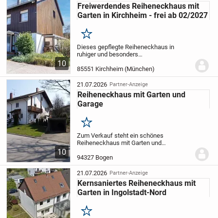
Freiwerdendes Reiheneckhaus mit
Garten in Kirchheim - frei ab 02/2027
Merken
Dieses gepflegte Reiheneckhaus in
ruhiger und besonders
familienfreundlicher Lage von Kirchheim
10
bei München bietet ideale
85551 Kirchheim (München)
Voraussetzungen für ein langfristiges
Zuhause.
Das Haus aus dem Jahr 1980...
21.07.2026
Partner-Anzeige
Reiheneckhaus mit Garten und
Garage
Merken
Zum Verkauf steht ein schönes
Reiheneckhaus mit Garten und
Einzelgarage mit Stellplatz davor. Im
10
Erdgeschoss befindet sich ein großer
94327 Bogen
Wohn-Ess-Bereich mit direktem Zugang
zur Terrasse und zum Garten....
21.07.2026
Partner-Anzeige
Kernsaniertes Reiheneckhaus mit
Garten in Ingolstadt-Nord
Merken