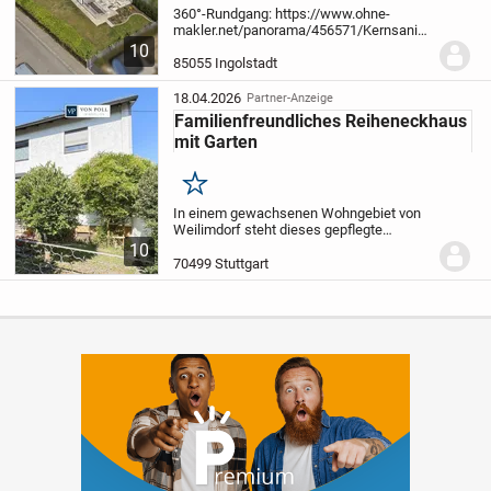
360°-Rundgang: https://www.ohne-
makler.net/panorama/456571/
Kernsaniertes
Reiheneckhaus mit 105qm Wohnfläche,
10
gepflegtem Garten, Terrasse,
85055 Ingolstadt
ausgebautem Dachstudio und Keller.
Ideal für Paare oder...
18.04.2026
Partner-Anzeige
Familienfreundliches Reiheneckhaus
mit Garten
Merken
In einem gewachsenen Wohngebiet von
Weilimdorf steht dieses gepflegte
Reiheneckhaus, das sich ideal für
10
Familien eignet, die ein entspanntes
70499 Stuttgart
Zuhause mit guter Aufteilung und solider
Substanz suchen....