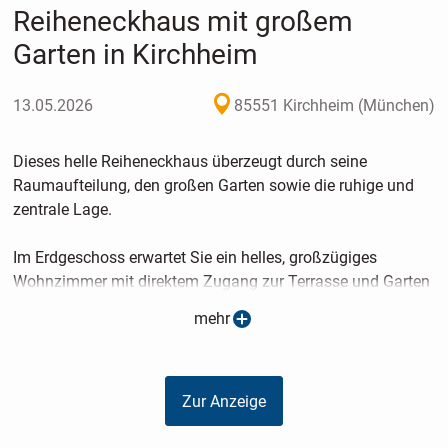
Reiheneckhaus mit großem
Garten in Kirchheim
13.05.2026
85551 Kirchheim (München)
Dieses helle Reiheneckhaus überzeugt durch seine
Raumaufteilung, den großen Garten sowie die ruhige und
zentrale Lage.
Im Erdgeschoss erwartet Sie ein helles, großzügiges
Wohnzimmer mit direktem Zugang zur Terrasse und Garten
- ein idealer Ort für entspannte Stunden mit Familie und
mehr
Freunden.
Die separate Küche ermöglicht ein ungestörtes Kocherlebnis
fernab des Wohnbereiches.
Zur Anzeige
Im ersten Obergeschoss befinden sich drei Schlafzimmer,