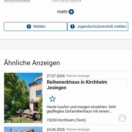
Anzeigen­typ
Privatangebot
Anzeigen­datum
13.05.2026
mehr
Anzeigen­kennung
e41a053e
Melden
Jugendschutzverstoß melden
Aufrufe dieser
11
Anzeige
Kategorie
Immobilien
›
Kaufen
›
Häuser
Ähnliche Anzeigen
27.07.2026
Partner-Anzeige
Reiheneckhaus in Kirchheim
Jesingen
Merken
Heute kaufen und morgen einziehen: Sehr
gepflegtes Einfamilienhaus mit einem
großzügigem Garten und einer
10
südwestlich ausgerichteten Terrasse.
73230 Kirchheim (Teck)
Das Haus wurde regelmäßig saniert und
modernisiert, Sie...
24.06.2026
Partner-Anzeige