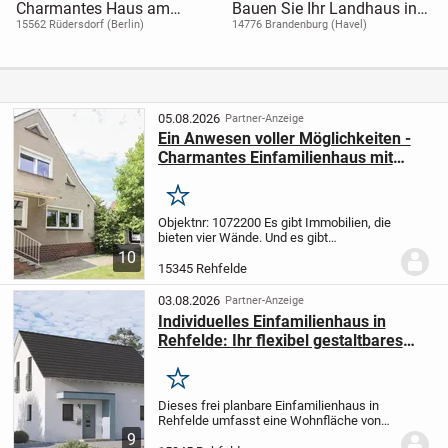
Charmantes Haus am
Bauen Sie Ihr Landhaus in
Wasser
Klein Kreutz
15562 Rüdersdorf (Berlin)
14776 Brandenburg (Havel)
05.08.2026
Partner-Anzeige
Ein Anwesen voller Möglichkeiten -
Charmantes Einfamilienhaus mit
einzigartigem Nebengelass
Merken
Objektnr: 1072200
Es gibt Immobilien, die
bieten vier Wände. Und es gibt
Immobilien, die Geschichten erzählen,
10
Träume ermöglichen und Raum für Ideen
15345 Rehfelde
schaffen.
Dieses außergewöhnliche
Anwesen in...
03.08.2026
Partner-Anzeige
Individuelles Einfamilienhaus in
Rehfelde: Ihr flexibel gestaltbares
Zuhause
Merken
Dieses frei planbare Einfamilienhaus in
Rehfelde umfasst eine Wohnfläche von
124,90 m² und bietet mit vier großzügigen
9