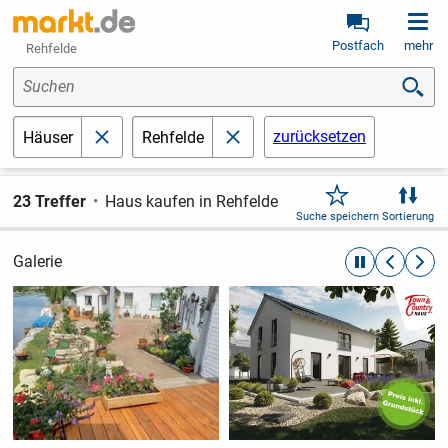
Postfach
mehr
Rehfelde
Suchen
zurücksetzen
Häuser
Rehfelde
schließen
schließen
23 Treffer
Haus kaufen in Rehfelde
Suche speichern
Sortierung
Galerie
automatische R
zurückblät
weite