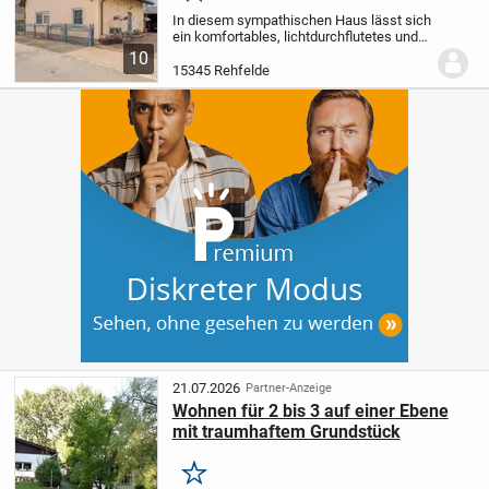
In diesem sympathischen Haus lässt sich
ein komfortables, lichtdurchflutetes und
sehr gut ausgestattetes Ambiente
10
genießen. Die Kombination aus moderner
15345 Rehfelde
Wärmepumpentechnik,
Photovoltaikanlage,...
21.07.2026
Partner-Anzeige
Wohnen für 2 bis 3 auf einer Ebene
mit traumhaftem Grundstück
Merken