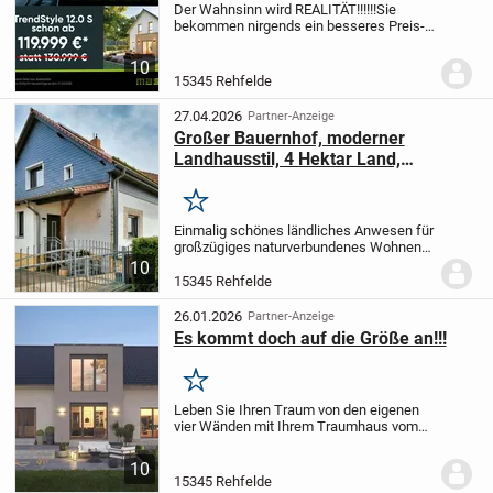
Der Wahnsinn wird REALITÄT!!!!!!
Sie
bekommen nirgends ein besseres Preis-
Leistungsverhältnis!!!!!!!!
massa feiert
aktuell 45.000 Häuser made in Germany
10
und legt passend dazu eine Aktionsserie
15345 Rehfelde
für...
27.04.2026
Partner-Anzeige
Großer Bauernhof, moderner
Landhausstil, 4 Hektar Land,
Stallungen
Merken
Einmalig schönes ländliches Anwesen für
großzügiges naturverbundenes Wohnen
in modernem Landhaus sowie für Pferde-
10
und Tierhaltung.
Das Grundstück besteht
15345 Rehfelde
aus zwei Flurstücken: dem vorderen mit
den...
26.01.2026
Partner-Anzeige
Es kommt doch auf die Größe an!!!
Merken
Leben Sie Ihren Traum von den eigenen
vier Wänden mit Ihrem Traumhaus vom
Marktführer.
Schaffen Sie Eigentum, statt
Monat für Monat Miete zu zahlen.
Packen
10
Sie mit an, verwirklichen Sie Ihre
15345 Rehfelde
eigenen...