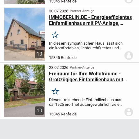
Zimmern ausreichend Platz für Ihre
15345 Rehfelde
Familie. Auf einem 522 m² großen
Grundstück in...
30.07.2026
Partner-Anzeige
IMMOBERLIN.DE - Energieeffizientes
Einfamilienhaus mit PV-Anlage,
Wärmepumpe & Sonnenterrasse
Merken
In diesem sympathischen Haus lässt sich
ein komfortables, lichtdurchflutetes und
sehr gut ausgestattetes Ambiente
10
genießen. Die Kombination aus moderner
15345 Rehfelde
Wärmepumpentechnik,
Photovoltaikanlage,...
28.07.2026
Partner-Anzeige
Freiraum für Ihre Wohnträume -
Großzügiges Einfamilienhaus mit
Baureserve
Merken
Dieses freistehende Einfamilienhaus aus
ca. 1925 eröffnet außergewöhnlich viele
Möglichkeiten für Käufer, die Platz,
10
Entwicklungspotenzial und
15345 Rehfelde
Gestaltungsfreiheit miteinander verbinden
möchten. Mit...