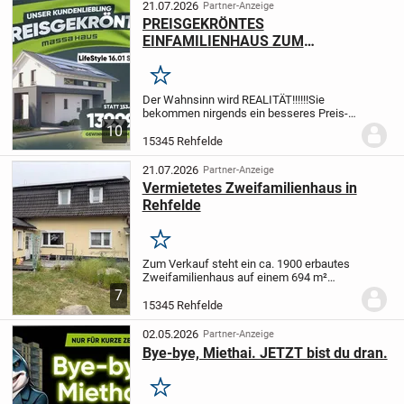
Wohnfläche auf...
21.07.2026
Partner-Anzeige
PREISGEKRÖNTES
EINFAMILIENHAUS ZUM
AKTIONSPREIS!! JETZT 14.000EUR
SPAREN!
Merken
Der Wahnsinn wird REALITÄT!!!!!!
Sie
bekommen nirgends ein besseres Preis-
Leistungsverhältnis!!!!!!!!
massa feiert
10
aktuell 45.000 Häuser made in Germany
15345 Rehfelde
und legen passend dazu eine
Aktionsserie für...
21.07.2026
Partner-Anzeige
Vermietetes Zweifamilienhaus in
Rehfelde
Merken
Zum Verkauf steht ein ca. 1900 erbautes
Zweifamilienhaus auf einem 694 m²
großen Grundstück in Rehfelde. Die
7
Immobilie ist derzeit vollständig
15345 Rehfelde
vermietet.
Das Wohnhaus verfügt über
zwei separate...
02.05.2026
Partner-Anzeige
Bye-bye, Miethai. JETZT bist du dran.
Merken