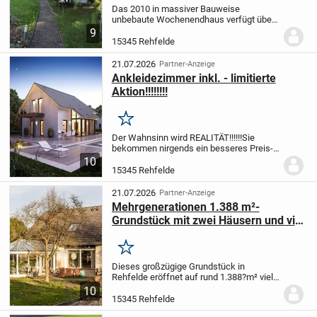
Das 2010 in massiver Bauweise
unbebaute Wochenendhaus verfügt über
3 gut geschnittene Zimmer und eine
9
Wohnfläche von ca. 73 m². Mittelpunkt
15345 Rehfelde
des Hauses ist die großzügige
Wohnküche mit traumhaftem...
21.07.2026
Partner-Anzeige
Ankleidezimmer inkl. - limitierte
Aktion!!!!!!!!
Merken
Der Wahnsinn wird REALITÄT!!!!!!
Sie
bekommen nirgends ein besseres Preis-
Leistungsverhältnis!!!!!!!!
Versprochen!!!!!!
massa
10
feiert aktuell 45.000 Häuser made in
15345 Rehfelde
Germany und legt passend dazu...
21.07.2026
Partner-Anzeige
Mehrgenerationen 1.388 m²-
Grundstück mit zwei Häusern und viel
Platz für individuelle Entfaltung
Merken
Dieses großzügige Grundstück in
Rehfelde eröffnet auf rund 1.388?m² viel
Raum für Alltag, Rückzug und neue Ideen.
10
Im Zentrum steht ein individuell geplantes
15345 Rehfelde
Wohnhaus mit ca.?161,36?m²