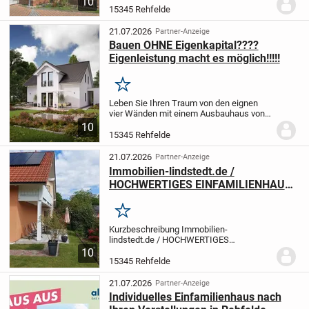
10
modernisiert wurde. Mit zwei separaten
15345 Rehfelde
Wohneinheiten eignet sich das Objekt
hervorragend als...
21.07.2026
Partner-Anzeige
Bauen OHNE Eigenkapital????
Eigenleistung macht es möglich!!!!!
Merken
Leben Sie Ihren Traum von den eignen
vier Wänden mit einem Ausbauhaus von
Massa. Schaffen Sie Eigentum statt
10
Monat für Monat Miete zu zahlen.
Packen
15345 Rehfelde
Sie mit an und verwirklichen Sie Ihre
eignen...
21.07.2026
Partner-Anzeige
Immobilien-lindstedt.de /
HOCHWERTIGES EINFAMILIENHAUS
MIT GROßEM GRUNDSTÜCK UND
AUTARKER ENERGIE
Merken
Kurzbeschreibung Immobilien-
lindstedt.de / HOCHWERTIGES
EINFAMILIENHAUS MIT GROßEM
10
GRUNDSTÜCK UND AUTARKER ENERGIE
15345 Rehfelde
Objekt Dieses gepflegte Einfamilienhaus
aus dem Jahr 2000 vereint modernes
21.07.2026
Partner-Anzeige
Wohnen,...
Individuelles Einfamilienhaus nach