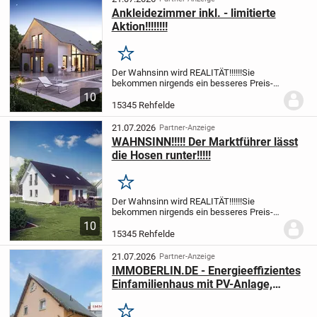
Ankleidezimmer inkl. - limitierte
Aktion!!!!!!!!
Merken
Der Wahnsinn wird REALITÄT!!!!!!
Sie
bekommen nirgends ein besseres Preis-
Leistungsverhältnis!!!!!!!!
massa feiert
10
aktuell 38.000 Häuser made in Germany
15345 Rehfelde
und legen passend dazu eine Sonderserie
für...
21.07.2026
Partner-Anzeige
WAHNSINN!!!!! Der Marktführer lässt
die Hosen runter!!!!!
Merken
Der Wahnsinn wird REALITÄT!!!!!!
Sie
bekommen nirgends ein besseres Preis-
Leistungsverhältnis!!!!!!!!
massa feiert
10
aktuell 35.000 Häuser made in Germany
15345 Rehfelde
und legen passend dazu eine Sonderserie
für...
21.07.2026
Partner-Anzeige
IMMOBERLIN.DE - Energieeffizientes
Einfamilienhaus mit PV-Anlage,
Wärmepumpe & Sonnenterrasse
Merken