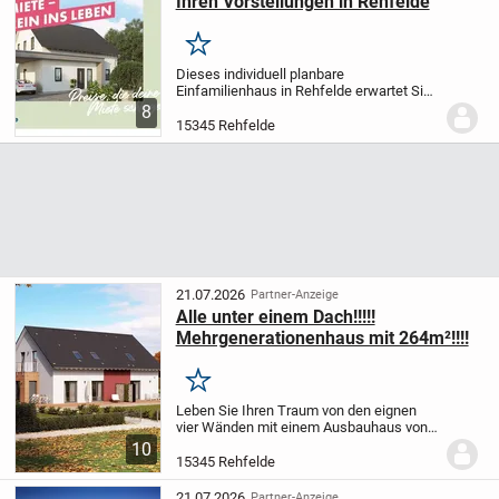
Ihren Vorstellungen in Rehfelde
Merken
Dieses individuell planbare
Einfamilienhaus in Rehfelde erwartet Sie
auf einem 522 m² großen Grundstück und
8
bietet insgesamt 136,07 m² Wohnfläche
15345 Rehfelde
über zwei Etagen. Ihnen stehen vier
Zimmer, darunter...
21.07.2026
Partner-Anzeige
Alle unter einem Dach!!!!!
Mehrgenerationenhaus mit 264m²!!!!
Merken
Leben Sie Ihren Traum von den eignen
vier Wänden mit einem Ausbauhaus von
Massa. Schaffen Sie Eigentum statt
10
Monat für Monat Miete zu zahlen.
Packen
15345 Rehfelde
Sie mit an und verwirklichen Sie Ihre
eignen...
21.07.2026
Partner-Anzeige