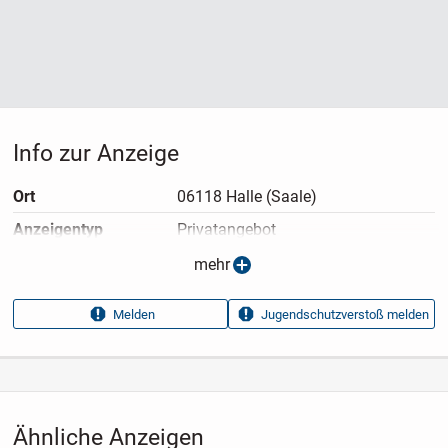
Info zur Anzeige
Ort
06118 Halle (Saale)
Anzeigen­typ
Privatangebot
Anzeigen­datum
09.07.2026
mehr
Anzeigen­kennung
ae6e6fef
Melden
Jugendschutzverstoß melden
Aufrufe dieser
26
Anzeige
Kategorie
Haus & Garten
›
Kleidung
›
Damenkleidung
›
Kleider
›
Freizeitkleider
Ähnliche Anzeigen