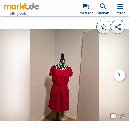
Postfach
suchen
mehr
Halle (Saale)
Merken
Teile
vorheriges Bild
näch
1
/
2