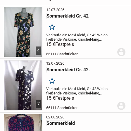
12.07.2026
Sommerkleid Gr. 42
Merken
Verkaufe ein Maxi Kleid, Gr. 42.
Weich
fließende Viskose, knöchel-lang,
kurzarm.
15 €
Festpreis
Blumenmuster.
Mit Bindegürtel
hinten (macht eine schmale Taille),
4
durchgehend geknöpft.
Das Kleid ist wie
66111 Saarbrücken
neu, in...
12.07.2026
Sommerkleid Gr. 42.
Merken
Verkaufe ein Maxi Kleid, Gr. 42.
Weich
fließende Viskose, knöchel-lang,
kurzarm.
15 €
Festpreis
Blumenmuster.
Mit Bindegürtel
hinten (macht eine schmale Taille),
7
durchgehend geknöpft.
Das Kleid ist wie
66111 Saarbrücken
neu, in...
02.08.2026
Sommerkleid