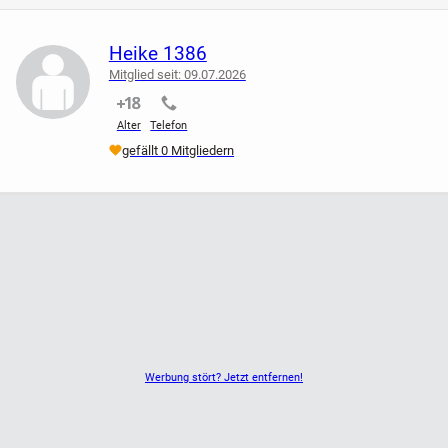
* Details: Bindeband in der Taille
Heike 1386
* Material: Leicht und luftig
Mitglied seit: 09.07.2026
nicht verifiziert
nicht verifiziert
Alter
Telefon
gefällt 0 Mitgliedern
Werbung stört? Jetzt entfernen!