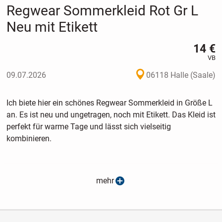
Regwear Sommerkleid Rot Gr L
Neu mit Etikett
14 €
VB
09.07.2026
06118 Halle (Saale)
Ich biete hier ein schönes Regwear Sommerkleid in Größe L
an. Es ist neu und ungetragen, noch mit Etikett. Das Kleid ist
perfekt für warme Tage und lässt sich vielseitig
kombinieren.
* Farbe: Rot mit zartem Blumenmuster
mehr
* Größe: L
* Stil: Off-Shoulder mit elastischem Ausschnitt