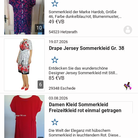
Merken
Sommerkleid der Marke Hardob, Größe
46, Farbe dunkelblau/rot, Blumenmuster,
Zuzüglich Versand
49 €
VB
Keine Garantie und
Gewährleistung
Keine Rücknahme
10
54523 Hetzerath
19.07.2026
Drape Jersey Sommerkleid Gr. 38
Merken
Entdecken Sie das wunderschöne
Designer Jersey Sommerkleid mit Still
und Komfort aus hochwertigem
85 €
VB
Viskosejersey (100 % Viskose). Das Kleid
6
besticht durch sein einzigartiges Tier- und
29348 Eschede
Blumenmuster, das...
03.08.2026
Damen Kleid Sommerkleid
Freizeitkleid rot einmal getragen
Merken
Die Welt der Eleganz mit hübschem
Sommerkleid in leuchtendem Rot. Dieses