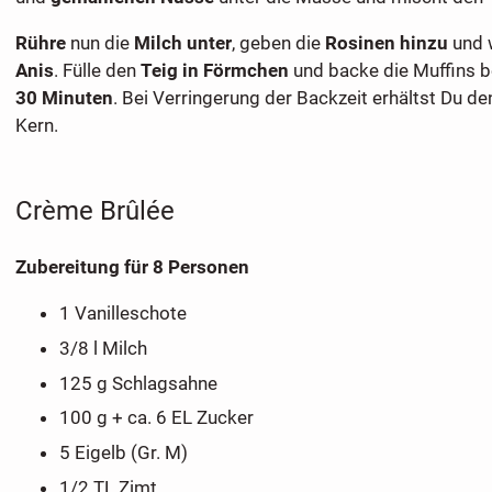
Rühre
nun die
Milch unter
, geben die
Rosinen hinzu
und 
Anis
. Fülle den
Teig in Förmchen
und backe die Muffins b
30 Minuten
. Bei Verringerung der Backzeit erhältst Du de
Kern.
Crème Brûlée
Zubereitung für 8 Personen
1 Vanilleschote
3/8 l Milch
125 g Schlagsahne
100 g + ca. 6 EL Zucker
5 Eigelb (Gr. M)
1/2 TL Zimt