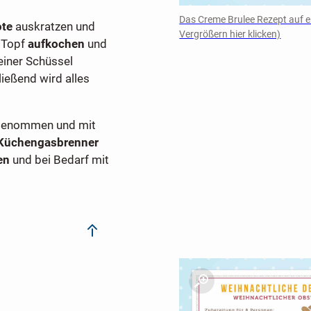
Das Creme Brulee Rezept auf e
ote
auskratzen und
Vergrößern hier klicken)
 Topf
aufkochen
und
einer Schüssel
eßend wird alles
 genommen und mit
Küchengasbrenner
en
und bei Bedarf mit