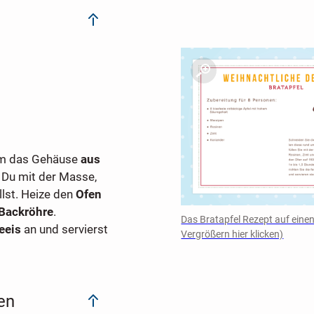
m das Gehäuse
aus
t
Du mit der Masse,
llst. Heize den
Ofen
 Backröhre
.
Das Bratapfel Rezept auf einen
eeis
an und servierst
Vergrößern hier klicken)
en