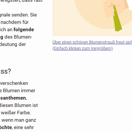
gnale senden. Sie
e nachdem für
sich an
folgende
ng
des Blumen-
Über einen schönen Blumenstrauß freut sich
deutung der
(Einfach klicken zum Vergrößern)
ass?
verschenken
iße Blumen immer
ysanthemen
,
 diesen Blumen ist
 weißer Farbe.
n, wenn man ganz
öchte
, eine sehr