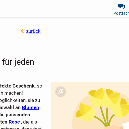
Postfac
zurück
für jeden
fekte Geschenk,
so
sch machen!
glichkeiten, sie zu
uswahl an
Blumen
die
passenden
oten
Rose
, die als
enigsten, dass fast