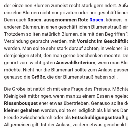
der einzelnen Blumen zumeist recht stark gemindert. Au
einzelne Blumen nicht nur privaten oder nur geschäftlich
Denn auch
Rosen, ausgenommen Rote
Rosen
,
können, in
anderen Blumen, in einen geschäftlichen Blumenstrauß e
Trotzdem sollten natürlich Blumen, die mit den Begriffen "z
Verbindung gebracht werden, mit
Vorsicht im Geschäftli
werden. Man sollte sehr stark darauf achten, in welcher 
demjenigen steht, den man gerne beschenken möchte. Der
gehört zum wichtigsten
Auswahlkriterium
, wenn man Bl
möchte. Nicht nur die Blumenart sollte zum Anlass passe
genauso die
Größe
, die der Blumenstrauß haben soll.
Die Größe ist natürlich mit eine Frage des Preises. Möchte
Kleinigkeit mitbringen, wenn man zu einem Essen eingelade
Riesenbouquet
eher etwas übertrieben. Genauso sollte d
kleiner gehalten
werden, sollte er lediglich als kleines Da
Freude zwischendurch oder als
Entschuldigungsstrauß
g
Allgemeinen gilt: Ist der Anlass, zu dem etwas geschenkt 