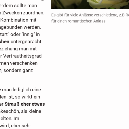
ßerdem sollte man
en Zwecken zuordnen.
Es gibt für viele Anlässe verschiedene, z.B 
 Kombination mit
für einen romantischen Anlass.
ingebunden werden.
art" oder "innig" in
chen
untergebracht
Beziehung man mit
 Vertrautheitsgrad
umen verschenken
n, sondern ganz
 man lediglich eine
n ist, so wirkt ein
er
Strauß eher etwas
nkeschön, als kleine
elten. Im
wird, eher sehr