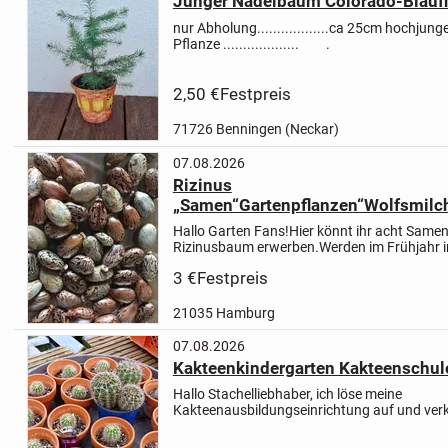
Junger Nadelbaum Colorado-Blaufi
nur Abholung..................
ca 25cm hoch
jung
Pflanze
...................
.
2,50 €
Festpreis
71726 Benningen (Neckar)
07.08.2026
Rizinus
„Samen“Gartenpflanzen“Wolfsmil
Hallo Garten Fans!
Hier könnt ihr acht Samen
Rizinusbaum erwerben.
Werden im Frühjahr 
vorgezogen und kommen im April/Mai
Versan
3 €
Festpreis
möglich!
Der Wunderbaum oder Rizinus ist...
21035 Hamburg
07.08.2026
Kakteenkindergarten Kakteenschul
Hallo Stachelliebhaber,
ich löse meine
Kakteenausbildungseinrichtung auf und verk
Stachelbabies und meine Stachelteens. Als 
habe ich ein Feuerzeug mit auf den ersten...