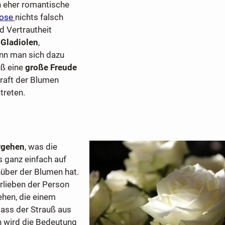
an eher romantische
ose
nichts falsch
d Vertrautheit
 Gladiolen
,
nn man sich dazu
uß eine
große Freude
raft der Blumen
treten.
rgehen
, was die
 ganz einfach auf
über der Blumen hat.
rlieben der Person
ehen, die einem
dass der Strauß aus
 wird die Bedeutung