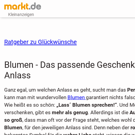
Kleinanzeigen
Ratgeber zu Glückwünsche
Blumen - Das passende Geschenk 
Anlass
Ganz egal, um welchen Anlass es geht, sucht man das
Per
kann man mit wundervollen
Blumen
garantiert nichts fal
Wie heißt es so schön:
„Lass´ Blumen sprechen!“
. Und Mö
verschenken, gibt es
mehr als genug
. Allerdings ist die
A
so groß
, dass man oft vor der Frage steht, welches wohl 
Blumen
, für den jeweiligen Anlass sind. Denn neben der
r
bekanntes Symbol für die
wahre Liebe
steht, wissen die w