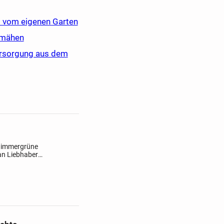
um vom eigenen Garten
nmähen
versorgung aus dem
e immergrüne
an Liebhaber
n abzugeben .