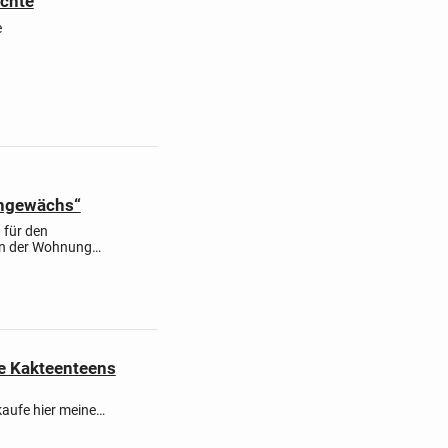
chte
e
chgewächs“
 für den
in der Wohnung
d ist
e Kakteenteens
aufe hier meine
Größenvergleich