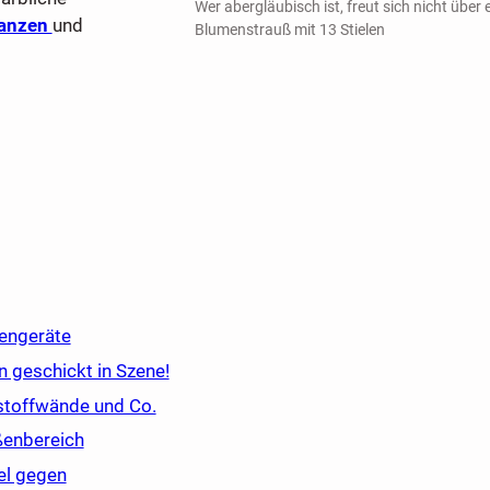
Wer abergläubisch ist, freut sich nicht über 
lanzen
und
Blumenstrauß mit 13 Stielen
tengeräte
n geschickt in Szene!
stoffwände und Co.
ßenbereich
el gegen