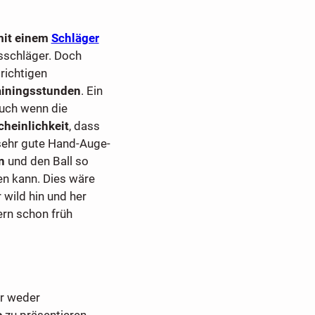
mit einem
Schläger
sschläger. Doch
richtigen
ainingsstunden
. Ein
auch wenn die
heinlichkeit
, dass
e sehr gute Hand-Auge-
n
und den Ball so
en kann. Dies wäre
r wild hin und her
rn schon früh
r weder