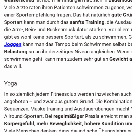
wasserscheu
ist noch Hemmungen hat, sich in
Bademod
Viele Ärzte raten ihren Patienten schwimmen zu gehen, we
einer Sportempfehlung fragen. Das hat natürlich
gute Grü
Sportart kann man durch das
sanfte Training
, die Ausda
die Arm-, Bein- und Rückenmuskulatur stärken. Vor allem
gibt es wohl keine bessere Sportart, als zu schwimmen.
Joggen
kann man das Tempo beim Schwimmen selbst be
Belastung
so an ihr derzeitiges Niveau angleichen. Wenn
schwimmen geht, kann man zudem sehr gut an
Gewicht 
das will.
Yoga
In so ziemlich jedem Fitnessclub werden inzwischen auc
angeboten – und zwar aus gutem Grund. Die Kombination
Sequenzen, Muskeltraining und Ausdauerübungen macht Y
Allround-Sportart. Bei
regelmäßiger Praxis
erreicht man s
Körpergefühl, mehr Beweglichkeit, höhere Kondition und
Viele Menschen denken, dass die indische Übungslehre 