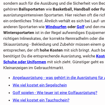
sondern auch für die Ausübung und die Sicherheit von Be
gehören
Ballsportarten
wie
Basketball, Handball oder Fu
ausrüstungsintensiven Sportarten. Hier reichen oft die ri
ein ordentliches Trikot. Ähnlich verhält es sich bei Lauf- u
anderen Sportarten wie
Windsurfen
oder
Golf
und den m
Wintersportarten
ist in der Regel aufwendiges Equipement
richtigen Inlineskates, der korrekte Rennradhelm oder di
Skiausrüstung - Bekleidung und Zubehör müssen einem 
entsprechen, der oft
hohe Kosten
mit sich bringt. Auch 
benötigst Du die entsprechende Ausrüstung, welche
Kost
Schuhe oder Uniformen
mit sich zieht. Günstiger geht e
Kleinanzeigen im Gebrauchtmarkt.
Angelausrüstung - was gehört in die Ausrüstung für 
Wie viel kostet ein Segelschein
Golf spielen - Wie teuer ist eine Golfausrüstung?
Wie viel kostet ein Tauchschein?