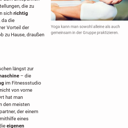
tellungen, die zu
n sich
richtig
 da die
Yoga kann man sowohl alleine als auch
rer Vorteil der
gemeinsam in der Gruppe praktizieren.
 ob zu Hause, draußen
schen längst zur
tmaschine
– die
ng
im Fitnessstudio
nicht von vorne
Ort hat man
In den meisten
artner, der einem
mithilfe eines
die
eigenen