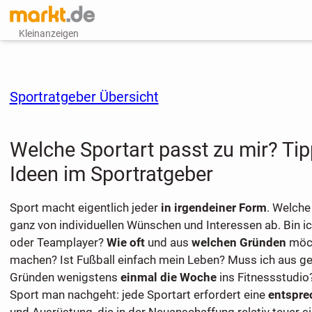
Kleinanzeigen
Sportratgeber Übersicht
Welche Sportart passt zu mir? Ti
Ideen im Sportratgeber
Sport macht eigentlich jeder
in irgendeiner Form
. Welche
ganz von individuellen Wünschen und Interessen ab. Bin i
oder Teamplayer?
Wie oft
und aus
welchen Gründen
möch
machen? Ist Fußball einfach mein Leben? Muss ich aus ge
Gründen wenigstens
einmal die Woche
ins Fitnessstudio
Sport man nachgeht: jede Sportart erfordert eine
entspre
und Ausrüstung, die in der Neuanschaffung relativ teuer s