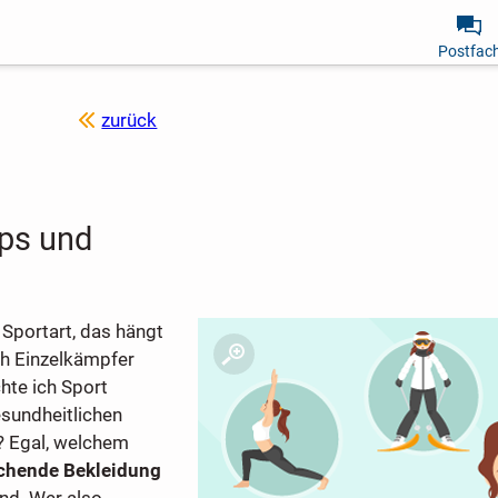
Postfac
zurück
pps und
 Sportart, das hängt
ch Einzelkämpfer
te ich Sport
sundheitlichen
? Egal, welchem
chende Bekleidung
ind. Wer also