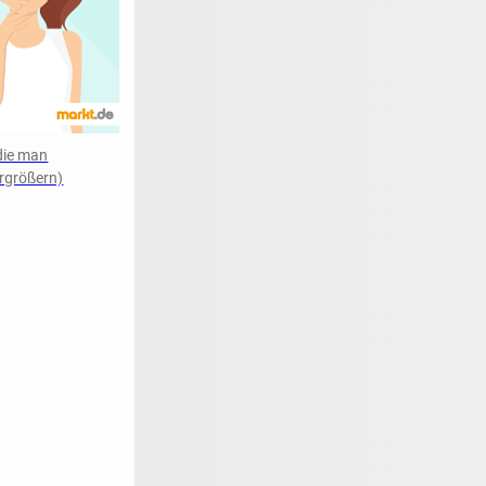
 die man
ergrößern)