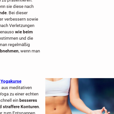
e
zu präsentieren.
nn sie diese nach
nde
. Bei dieser
uer verbessern sowie
 nach Verletzungen
 Genauso
wie beim
stimmen und die
 man regelmäßig
abnehmen
, wenn man
h
Yogakurse
 aus meditativen
oga zu einer echten
chnell ein
besseres
 straffere Konturen
.
nur zum Entspannen