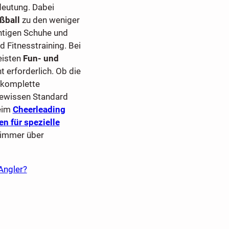
deutung. Dabei
ßball
zu den weniger
chtigen Schuhe und
nd Fitnesstraining. Bei
eisten
Fun- und
 erforderlich. Ob die
e komplette
gewissen Standard
beim
Cheerleading
en für spezielle
s immer über
Angler?