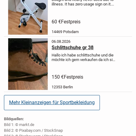
illness. It has zero usage sign on it.
You can find the product information
here:
https://amzn.eu/d/0b0sDHGF
Pick up
60 €
Festpreis
only.
14469 Potsdam
06.08.2026
Schlittschuhe gr 38
Hallo ich habe schlittschuhe und die
möchte ich gern verkaufen da ich sie
nicht mehr benötige sie sind noch gut
sehr selten getragen
150 €
Festpreis
12353 Berlin
Mehr Kleinanzeigen für Sportbekleidung
Bildquellen:
Bild 1: © markt.de
Bild 2: © Pixabay.com / StockSnap