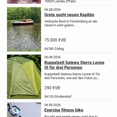
76829 Landau (Pfalz)
06.08.2026
Greta sucht neuen Kapitän
Verkaufe Boot in Fürstenberg an der
Havel in sehr gutem
Zustand.
Passendes Bootshaus kann
auch erworben werden.
Einzelheiten
anfordern!
75.000 €
VB
06780 Zörbig
06.08.2026
Kuppelzelt Salewa Sierra Leone
III für drei Personen
Kuppelzelt Salewa Sierra Leone III für
drei Personen, wie auf den Fotos zu
sehen.
Das Zelt wurde nur 3-4 mal
benutzt, und ist in einwandfreiem
290 €
VB
Zustand. Es besteht aus Innen- und
Außenzelt, einer...
96129 Strullendorf
06.08.2026
Exercise fitness bike
Bought and nearly never used due to