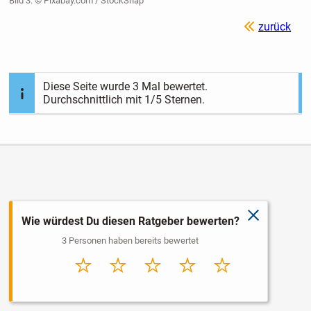
Bild 3: © Pixabay.com / StockSnap
zurück
Diese Seite wurde
3
Mal bewertet.
Durchschnittlich mit
1
/5 Sternen.
schließen
Wie würdest Du diesen Ratgeber bewerten?
3 Personen haben bereits bewertet
Sehr
Schlecht
Durchschnitt
Gut
Sehr gut
schlecht