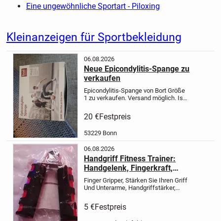
Eine ungewöhnliche Sportart - Piloxing
Kleinanzeigen für Sportbekleidung
06.08.2026
Neue Epicondylitis-Spange zu
verkaufen
Epicondylitis-Spange von Bort Größe
1 zu verkaufen.
Versand möglich.
Ist
schnell umgelegt um den Druck vom
Unterarm bei Epicondylitis zu
20 €
Festpreis
nehmen. Entlastet die Muskulatur
und die Sehnen am Unterarm -...
53229 Bonn
06.08.2026
Handgriff Fitness Trainer:
Handgelenk, Fingerkraft,
Muskeltraining, Reha-Tool
Finger Gripper, Stärken Sie Ihren Griff
Und Unterarme, Handgriffstärker,
Handgelenk-Übungsgerät
Stärken Sie
Ihre Handgelenke und Finger mit dem
5 €
Festpreis
hochwertigen Handgriff Fitness
Trainer von...