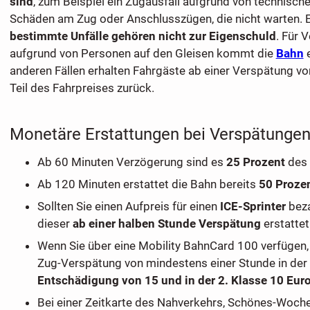
sind
, zum Beispiel ein Zugausfall aufgrund von technisch
Schäden am Zug oder Anschlusszügen, die nicht warten. 
bestimmte Unfälle gehören nicht zur Eigenschuld
. Für 
aufgrund von Personen auf den Gleisen kommt die
Bahn
e
anderen Fällen erhalten Fahrgäste ab einer Verspätung vo
Teil des Fahrpreises zurück.
Monetäre Erstattungen bei Verspätunge
Ab 60 Minuten Verzögerung sind es
25 Prozent
des 
Ab 120 Minuten erstattet die Bahn bereits
50 Proze
Sollten Sie einen Aufpreis für einen
ICE-Sprinter
beza
dieser
ab einer halben Stunde Verspätung
erstattet
Wenn Sie über eine Mobility BahnCard 100 verfügen, e
Zug-Verspätung von mindestens einer Stunde in der
Entschädigung von 15 und in der 2. Klasse 10 Eur
Bei einer Zeitkarte des Nahverkehrs, Schönes-Woch