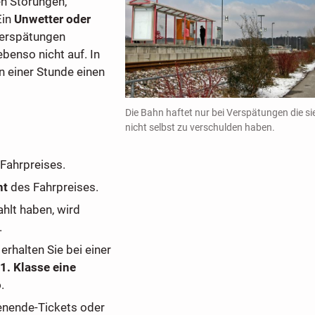
en Störungen,
Ein
Unwetter oder
Verspätungen
benso nicht auf. In
n einer Stunde einen
Die Bahn haftet nur bei Verspätungen die si
nicht selbst zu verschulden haben.
n
Fahrpreises.
nt
des Fahrpreises.
hlt haben, wird
.
rhalten Sie bei einer
1. Klasse eine
o
.
enende-Tickets oder