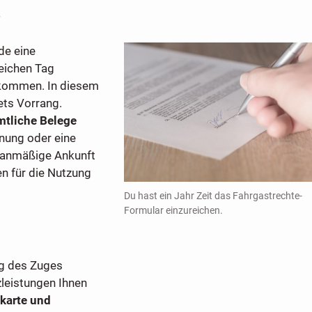
i
de eine
leichen Tag
fkommen. In diesem
tets Vorrang.
mtliche Belege
hnung oder eine
planmäßige Ankunft
n für die Nutzung
Du hast ein Jahr Zeit das Fahrgastrechte-
Formular einzureichen.
ng des Zuges
leistungen Ihnen
karte und