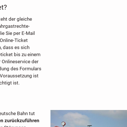
et?
teht der gleiche
ahrgastrechte-
die Sie per E-Mail
Online-Ticket
, dass es sich
ticket bis zu einem
 Onlineservice der
ndung des Formulars
 Voraussetzung ist
htigt ist.
Deutsche Bahn tut
en zurückzuführen