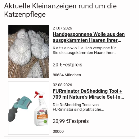
Aktuelle Kleinanzeigen rund um die
Katzenpflege
21.07.2026
Handgesponnene Wolle aus den
ausgekämmten Haaren Ihrer
Katze
K a t z e n w o l l e !
Ich verspinne für
Sie die ausgekämmten Haare Ihrer
Katze zu Strick- und Häkelwolle.
So
geht’s:
Sie schicken mir die
20 €
Festpreis
ausgekämmten Haare
ich spinne die
Wolle selbst von Hand
Sie...
80634 München
02.08.2026
FURminator DeShedding Tool +
709 ml Nature's Miracle Set-In
Flecken- und Geruchsentferner
Die DeShedding Tools von
gratis! - Kleine Katze / Langhaar
FURminator sind praktische
Werkzeuge für die Pflege deines
Lieblings. Der Edelstahlkamm dringt
20,99 €
Festpreis
tief in das Deckfell ein und entfernt
so behutsam die Unterwolle, ohne
00000
das...