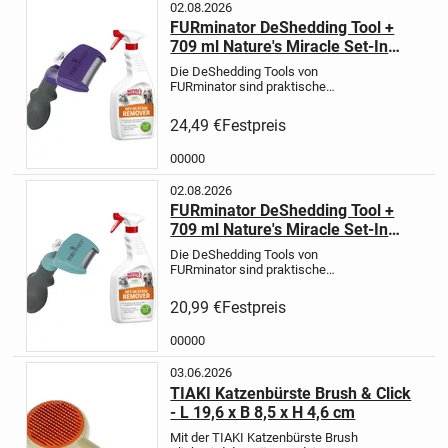
02.08.2026
FURminator DeShedding Tool +
709 ml Nature's Miracle Set-In
Flecken- und Geruchsentferner
Die DeShedding Tools von
gratis! - M/L Katze / Kurzhaar
FURminator sind praktische
Werkzeuge für die Pflege deines
Lieblings. Der Edelstahlkamm dringt
24,49 €
Festpreis
tief in das Deckfell ein und entfernt
so behutsam die Unterwolle, ohne
00000
das...
02.08.2026
FURminator DeShedding Tool +
709 ml Nature's Miracle Set-In
Flecken- und Geruchsentferner
Die DeShedding Tools von
gratis! - Kleine Katze / Kurzhaar
FURminator sind praktische
Werkzeuge für die Pflege deines
Lieblings. Der Edelstahlkamm dringt
20,99 €
Festpreis
tief in das Deckfell ein und entfernt
so behutsam die Unterwolle, ohne
00000
das...
03.06.2026
TIAKI Katzenbürste Brush & Click
- L 19,6 x B 8,5 x H 4,6 cm
Mit der TIAKI Katzenbürste Brush