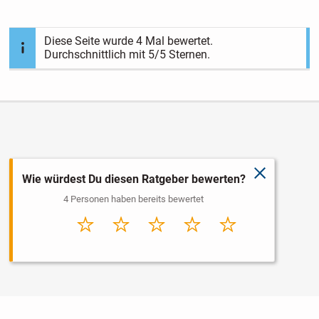
Diese Seite wurde
4
Mal bewertet.
Durchschnittlich mit
5
/5 Sternen.
schließen
Wie würdest Du diesen Ratgeber bewerten?
4 Personen haben bereits bewertet
Sehr
Schlecht
Durchschnitt
Gut
Sehr gut
schlecht
Nutzungsbedingungen
Datenschutz
Barrierefreiheit