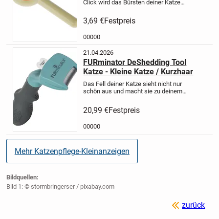
Click wird das Bürsten deiner Katze
zu einem angenehmen Erlebnis.
Diese Katzenbürste entfernt sanft
3,69 €
Festpreis
lose Haare, eliminiert Knoten und
Schmutz, und sorgt für ein...
00000
21.04.2026
FURminator DeShedding Tool
Katze - Kleine Katze / Kurzhaar
Das Fell deiner Katze sieht nicht nur
schön aus und macht sie zu deinem
geliebten, kuscheligen Mitbewohner.
Es ist auch ein wichtiges Instrument
20,99 €
Festpreis
zur Temperaturregulierung,
Sinneswahrnehmung und dem...
00000
Mehr Katzenpflege-Kleinanzeigen
Bildquellen:
Bild 1: © stormbringerser / pixabay.com
zurück