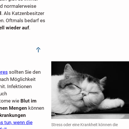
ind normalerweise
l
. Als Katzenbesitzer
en. Oftmals bedarf es
ll wieder auf
.
eres
sollten Sie den
nach Möglichkeit
it. Infektionen
uch
ptome wie
Blut im
einen Mengen
können
rkrankungen
s tun, wenn die
Stress oder eine Krankheit können die