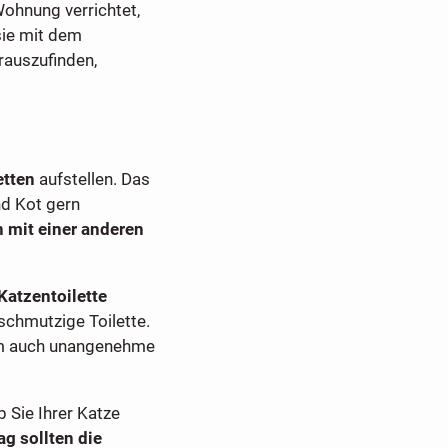
Wohnung verrichtet,
sie mit dem
erauszufinden,
etten
aufstellen. Das
nd Kot gern
 mit einer anderen
Katzentoilette
schmutzige Toilette.
lem auch unangenehme
b Sie Ihrer Katze
g sollten die