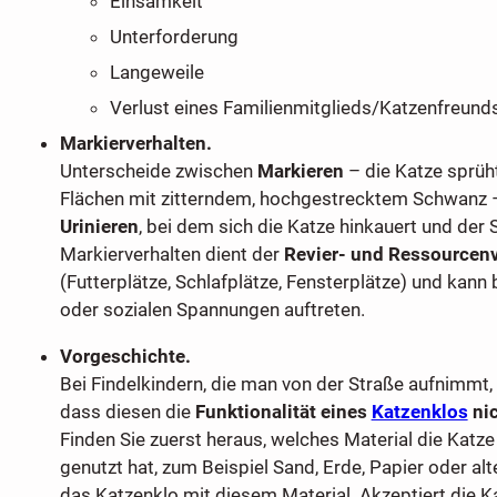
Einsamkeit
Unterforderung
Langeweile
Verlust eines Familienmitglieds/Katzenfreund
Markierverhalten.
Unterscheide zwischen
Markieren
– die Katze sprüh
Flächen mit zitterndem, hochgestrecktem Schwanz
Urinieren
, bei dem sich die Katze hinkauert und der
Markierverhalten dient der
Revier- und Ressourcen
(Futterplätze, Schlafplätze, Fensterplätze) und kann
oder sozialen Spannungen auftreten.
Vorgeschichte.
Bei Findelkindern, die man von der Straße aufnimmt, k
dass diesen die
Funktionalität eines
Katzenklos
nic
Finden Sie zuerst heraus, welches Material die Katze 
genutzt hat, zum Beispiel Sand, Erde, Papier oder alt
das Katzenklo mit diesem Material. Akzeptiert die K