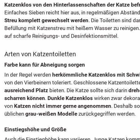
Katzenklos von den Hinterlassenschaften der Katze bef
Einfaches Sieben reicht hier aus, in regelmäßigen Abständ
Streu komplett gewechselt werden
. Die Toiletten sind d
Befüllung mit Katzenstreu mit heißem Wasser zu reinigen.
auf scharfe Reinigungs- und Desinfektionsmittel.
Arten von Katzentoiletten
Farbe kann für Abneigung sorgen
In der Regel werden
herkömmliche Katzenklos mit Schwi
von den Vierbeinern toleriert. Geschlossene Katzentoilet
ausreichend Platz
bieten. Die Katze sollte sich darin
dreh
scharren können
.
Dunkle Katzenklos
wirken zwar dekorat
von
Katzen nicht immer gerne angenommen
. Deshalb so
üblichen
grau-weißen Modelle
zurückgegriffen werden.
Einstiegshöhe und Größe
Auch die Einstieghöhe kann variieren. Junge Katzen komm