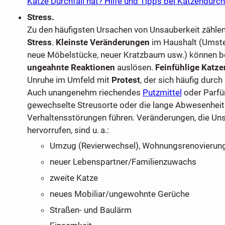
Katze Durchfall hat? Hilfe und Tipps bei Katzendurch
Stress.
Zu den häufigsten Ursachen von Unsauberkeit zähle
Stress
.
Kleinste Veränderungen
im Haushalt (Umstel
neue Möbelstücke, neuer Kratzbaum usw.) können be
ungeahnte Reaktionen
auslösen.
Feinfühlige Katze
Unruhe im Umfeld mit
Protest
, der sich häufig durch
Auch unangenehm riechendes
Putzmittel
oder Parfü
gewechselte Streusorte oder die lange Abwesenheit 
Verhaltensstörungen führen. Veränderungen, die Un
hervorrufen, sind u. a.:
Umzug (Revierwechsel), Wohnungsrenovierun
neuer Lebenspartner/Familienzuwachs
zweite Katze
neues Mobiliar/ungewohnte Gerüche
Straßen- und Baulärm