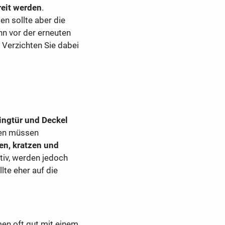
reit werden
.
en sollte aber die
ann vor der erneuten
 Verzichten Sie dabei
ngtür und Deckel
ten müssen
en, kratzen und
iv, werden jedoch
llte eher auf die
en oft gut mit einem