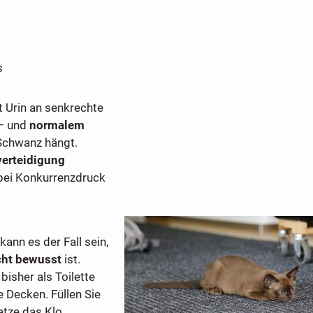
s
t Urin an senkrechte
 – und
normalem
 Schwanz hängt.
verteidigung
 bei Konkurrenzdruck
ann es der Fall sein,
ht bewusst
ist.
bisher als Toilette
e Decken. Füllen Sie
atze das Klo,