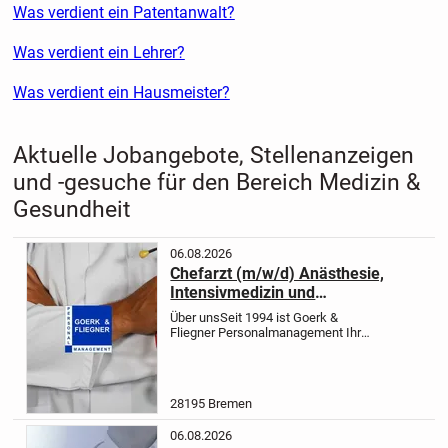
Was verdient ein Patentanwalt?
Was verdient ein Lehrer?
Was verdient ein Hausmeister?
Aktuelle Jobangebote, Stellenanzeigen
und -gesuche für den Bereich Medizin &
Gesundheit
06.08.2026
Chefarzt (m/w/d) Anästhesie,
Intensivmedizin und
Schmerztherapie ID 4502
Über uns
Seit 1994 ist Goerk &
Fliegner Personalmanagement Ihr
zuverlässiger Partner für die
Vermittlung von Fach- und
Führungskräften im medizinischen
Bereich. Wir unterstützen Sie bei der
28195 Bremen
Suche nach...
06.08.2026