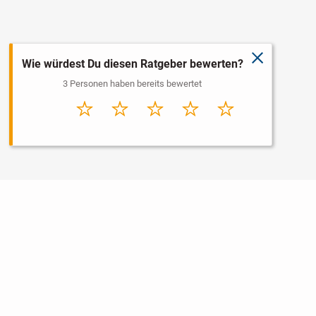
schließen
Wie würdest Du diesen Ratgeber bewerten?
3 Personen haben bereits bewertet
Sehr
Schlecht
Durchschnitt
Gut
Sehr gut
schlecht
Nutzungsbedingungen
Datenschutz
Barrierefreiheit
Impressum
Kontakt
Hilfe
Sicherheit
Jugendschutz
Login
Konto löschen
Premium buchen
Abo kündigen
Newsletter
Ratgeber
Regionen
Über uns
Jobs
Werbung
Widget erstellen
Facebook