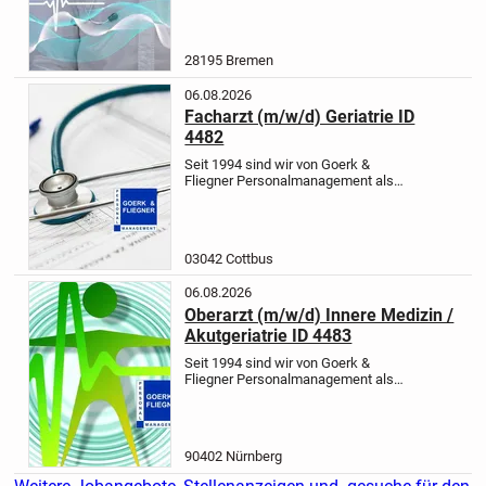
Vermittlung von Ärzten/Ärztinnen als
Fach- und Führungskräfte. Wir
unterstützen Sie bei der Suche nach...
28195 Bremen
06.08.2026
Facharzt (m/w/d) Geriatrie ID
4482
Seit 1994 sind wir von Goerk &
Fliegner Personalmanagement als
Arbeitsmarktexperten in der
Vermittlung von Fach- und
Führungskräften im Ärztebereich in
unbefristete Festanstellung direkt bei
03042 Cottbus
der...
06.08.2026
Oberarzt (m/w/d) Innere Medizin /
Akutgeriatrie ID 4483
Seit 1994 sind wir von Goerk &
Fliegner Personalmanagement als
Arbeitsmarktexperten in der
Vermittlung von Fach- und
Führungskräften im Ärztebereich in
unbefristete Festanstellung direkt bei
90402 Nürnberg
der...