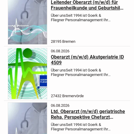
Leitender Oberarzt (m/w/d) für
Frauenheilkunde und Geburtshilfe
ID 4503
Über uns
Seit 1994 ist Goerk &
Fliegner Personalmanagement Ihr
zuverlässiger Partner für die
Vermittlung von Fach- und
Führungskräften im medizinischen
Bereich. Wir unterstützen Sie bei der
28195 Bremen
Suche nach...
06.08.2026
Oberarzt (m/w/d) Akutgeriatrie ID
4509
Über uns
Seit 1994 ist Goerk &
Fliegner Personalmanagement Ihr
zuverlässiger Partner für die
Vermittlung von Ärzten/Ärztinnen als
Fach- und Führungskräfte. Wir
unterstützen Sie bei der Suche nach...
27432 Bremervörde
06.08.2026
Ltd. Oberarzt (m/w/d) geriatrische
Reha, Perspektive Chefarzt
(m/w/d) ID 4501
Über uns
Seit 1994 ist Goerk &
Fliegner Personalmanagement Ihr
zuverlässiger Partner für die