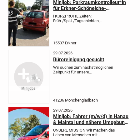
Minijob: Parkraumkontrolleur*in
für Erkner-Schöneiche-
Rüdersdorf
ℹ️ KURZPROFIL
Zeiten:
Früh-/Spät-/Tagschichten,
Wochenende möglich
Start: Ab sofort
IHRE AUFGABEN:
✅ Kontrolle von
Parkplätzen unserer Kunden im
Rahmen der geltenden Parkordnung
15537 Erkner
⌨️ Fotografisch...
29.07.2026
Büroreinigung gesucht
Wir suchen zum nächstmöglichen
Zeitpunkt für unsere
Büroräumlichkeiten in
Mönchengladbach-Rheydt eine
erfahrene, deutschsprachige
Reinigungskraft auf Minijob-Basis
(15 €/Std.). Die Arbeitszeit beträgt...
41236 Mönchengladbach
29.07.2026
Minijob: Fahrer (m/w/d) in Hanau
& Maintal und nähere Umgebung
für die Schülerbeförderung
UNSERE MISSION
Wir machen das
Leben von Menschen mit
Behinderung jeden Tag ein wenig