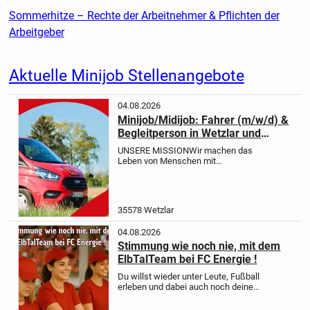
Sommerhitze – Rechte der Arbeitnehmer & Pflichten der
Arbeitgeber
Aktuelle Minijob Stellenangebote
04.08.2026
Minijob/Midijob: Fahrer (m/w/d) &
Begleitperson in Wetzlar und
Umgebung
UNSERE MISSION
Wir machen das
Leben von Menschen mit
Behinderung jeden Tag ein wenig
leichter. Denn wir sorgen dafür, dass
sie am sozialen Leben teilhaben
können. Werde auch Du Teil unseres
35578 Wetzlar
Teams und...
04.08.2026
Stimmung wie noch nie, mit dem
ElbTalTeam bei FC Energie !
Du willst wieder unter Leute, Fußball
erleben und dabei auch noch deine
Geldbörse auffüllen?
Wir brauchen
genau dich im Stadion von FC Energie