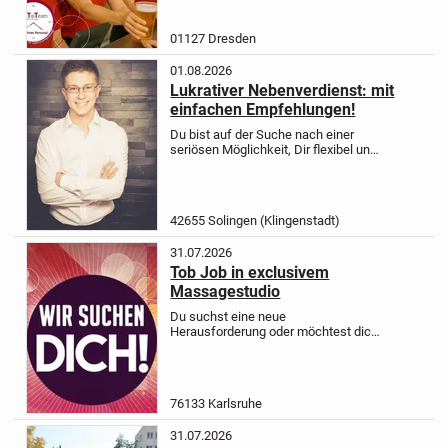
Cottbus um Gäste mit Speisen und
Getränken glücklich zu...
01127 Dresden
01.08.2026
Lukrativer Nebenverdienst: mit
einfachen Empfehlungen!
Du bist auf der Suche nach einer
seriösen Möglichkeit, Dir flexibel und
ohne festen Zeitaufwand etwas Geld
dazuzuverdienen? Dann nutze Dein
Netzwerk und werde Tippgeber!
Fast
jeder in Deinem Umfeld...
42655 Solingen (Klingenstadt)
31.07.2026
Tob Job in exclusivem
Massagestudio
Du suchst eine neue
Herausforderung oder möchtest dich
beruflich neu orientieren?
Dann bist
du bei uns genau richtig.
Für unser
stilvolles, diskretes Massage-Studio
mit vielen Stammgästen suchen...
76133 Karlsruhe
31.07.2026