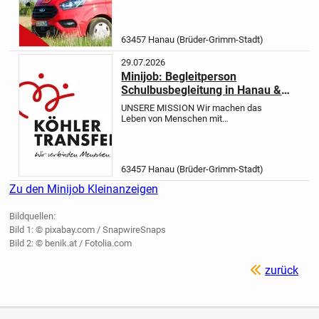
leichter. Denn wir sorgen dafür, dass
sie am sozialen Leben teilhaben
können. Werde auch Du Teil unseres
63457 Hanau (Brüder-Grimm-Stadt)
Teams und...
29.07.2026
Minijob: Begleitperson
Schulbusbegleitung in Hanau &
Maintal und nähere Umgebung
UNSERE MISSION
Wir machen das
Leben von Menschen mit
Behinderung jeden Tag ein wenig
leichter. Denn wir sorgen dafür, dass
sie am sozialen Leben teilhaben
können. Werde auch Du Teil unseres
63457 Hanau (Brüder-Grimm-Stadt)
Teams und...
Zu den Minijob Kleinanzeigen
Bildquellen:
Bild 1: © pixabay.com / SnapwireSnaps
Bild 2: © benik.at / Fotolia.com
zurück