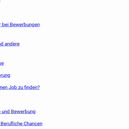
g
er bei Bewerbungen
nd andere
se
erung
inen Job zu finden?
re und Bewerbung
Berufliche Chancen