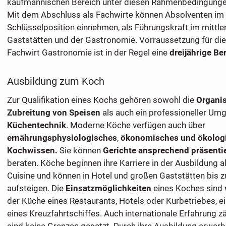
kaufmännischen Bereich unter diesen Rahmenbedingunge
Mit dem Abschluss als Fachwirte können Absolventen im
Schlüsselposition einnehmen, als Führungskraft im mitt
Gaststätten und der Gastronomie. Vorraussetzung für die
Fachwirt Gastronomie ist in der Regel eine
dreijährige Be
Ausbildung zum Koch
Zur Qualifikation eines Kochs gehören sowohl die
Organis
Zubreitung von Speisen
als auch ein professioneller Um
Küchentechnik
. Moderne Köche verfügen auch über
ernährungsphysiologisches
,
ökonomisches und ökolog
Kochwissen.
Sie können
Gerichte ansprechend präsenti
beraten. Köche beginnen ihre Karriere in der Ausbildung 
Cuisine und können in Hotel und großen Gaststätten bis 
aufsteigen. Die
Einsatzmöglichkeiten
eines Koches sind
der Küche eines Restaurants, Hotels oder Kurbetriebes, e
eines Kreuzfahrtschiffes. Auch internationale Erfahrung zä
sind keine Grenzen gesetzt. Durch ihre Ausbildung erwer