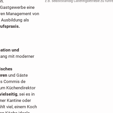
n.
z.B. selbstständig Cateringbetriebe zu führ
 Gastgewerbe eine
leren Management von
 Ausbildung als
rufspraxis.
ation und
gang mit moderner
isches
eren
und Gäste
als Commis de
zum Küchendirektor
vielseitig
, sei es in
iner Kantine oder
hlt viel, einem Koch
ben Köche ideale