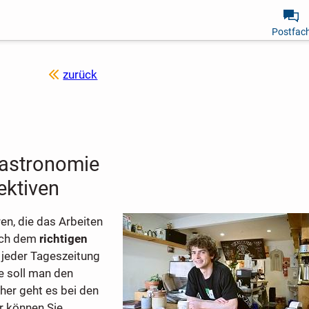
Postfac
zurück
Gastronomie
ektiven
ren, die das Arbeiten
ach dem
richtigen
 jeder Tageszeitung
e soll man den
her geht es bei den
r können Sie