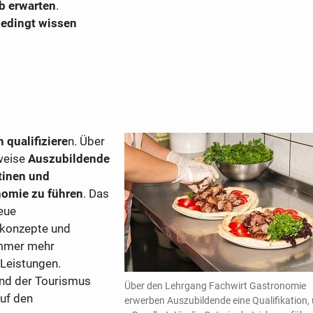
b erwarten
.
edingt wissen
h qualifiziere
n. Über
weise
Auszubildende
tinen und
omie zu führen
. Das
eue
skonzepte und
 immer mehr
 Leistungen.
und der Tourismus
Über den Lehrgang Fachwirt Gastronomie
auf den
erwerben Auszubildende eine Qualifikation,