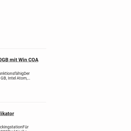
0GB mit Win COA
unktionsfähig
Der
GB, Intel Atom,
top mit einer
ikator
ckingstation
Für