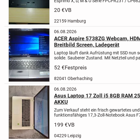
Esprimo X, D, M & U Serie FPCPR231 / CP66
Entriegelungstaste zur Notebook-Abkopplun
20 €
VB
Schritt
Dazu ein Netzteil...
22159 Hamburg
06.08.2026
ACER Aspire 5738ZG Webcam, HDMI,
Breitbild Screen, Ladegerät
Laptop läuft dank Aufrüstung mit SSD nun s
solide. Sauberer Zustand. Mit Netzteil und 
Ist dank HDMI über Fernseher auch als DVD-
52 €
Festpreis
Bitte Bilder beachten!!!V...
82041 Oberhaching
06.08.2026
Asus Laptop 17 Zoll i5 8GB RAM 
AKKU
Zum Verkauf steht ein frisch gewartetes und 
funktionsfähiges 17,3-Zoll-Notebook Asus F
wurde gründlich gereinigt, gewartet und tec
199 €
VB
aufgewertet – ideal für Schule, Office,...
04229 Leipzig