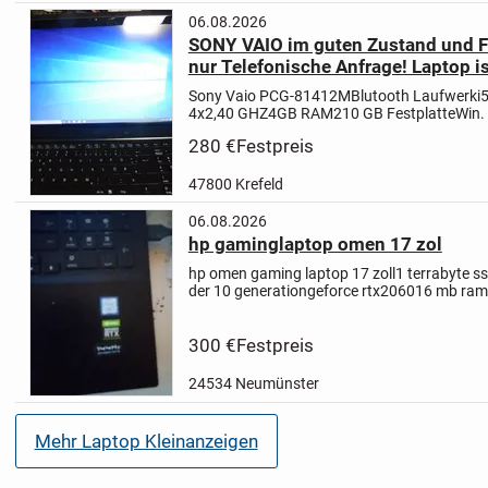
06.08.2026
SONY VAIO im guten Zustand und Fu
nur Telefonische Anfrage! Laptop i
Sony Vaio PCG-81412M
Blutooth Laufwerk
i
4x2,40 GHZ
4GB RAM
210 GB Festplatte
Win.
280 €
Festpreis
47800 Krefeld
06.08.2026
hp gaminglaptop omen 17 zol
hp omen gaming laptop 17 zoll
1 terrabyte ss
der 10 generation
geforce rtx2060
16 mb ram
11 home
300 €
Festpreis
24534 Neumünster
Mehr Laptop Kleinanzeigen