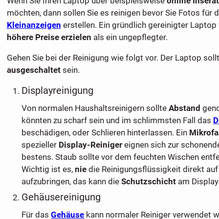
Wenn Sie Ihren Laptop über beispielsweise
online Insera
möchten, dann sollen Sie es reinigen bevor Sie Fotos für 
Kleinanzeigen
erstellen. Ein gründlich gereinigter Lapto
höhere Preise erzielen
als ein ungepflegter.
Gehen Sie bei der Reinigung wie folgt vor. Der Laptop sollt
ausgeschaltet
sein.
Displayreinigung
Von normalen Haushaltsreinigern sollte
Abstand
geno
könnten zu scharf sein und im schlimmsten Fall das
D
beschädigen, oder Schlieren hinterlassen. Ein
Mikrofa
spezieller
Display-Reiniger
eignen sich zur schonend
bestens. Staub sollte vor dem feuchten Wischen entf
Wichtig ist es,
nie
die Reinigungsflüssigkeit direkt au
aufzubringen, das kann die
Schutzschicht
am Display
Gehäusereinigung
Für das
Gehäuse
kann normaler Reiniger verwendet w