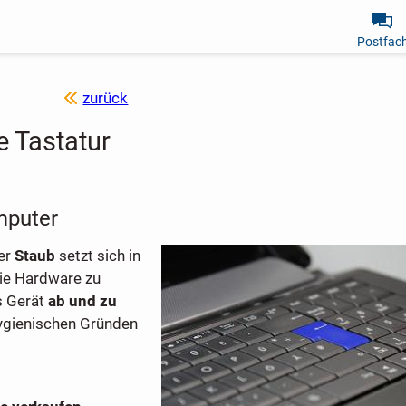
Postfac
zurück
e Tastatur
mputer
er
Staub
setzt sich in
ie Hardware zu
s Gerät
ab und zu
hygienischen Gründen