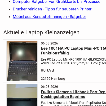
Computer Ratgeber von Grafikkarte bis Prozessor
Drucker reinigen - Tipps für sauberen Printer
Möbel aus Kunststoff reinigen - Ratgeber
Aktuelle Laptop Kleinanzeigen
06.08.2026
Eee 1001HA PC Laptop Mini-PC 16
Funktionsfähig
Eee PC Laptop Mini-PC 1001HA -BLK025X
F
ASUS Eee PC 1001HA 25,7cm/10.1 Zoll (160 
1.6 GHz, 1 GB) Netbook - Schwarz ist ein Lap
90 €
VB
integrierten 0,3 MP...
22159 Hamburg
06.08.2026
FuJitzu Siemens Lifebook Port Repl
Dockingstation Esprimo
FuJitzu Siemens Lifebook Port Replikator Do