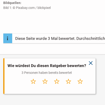
Bildquellen:
Bild 1: © Pixabay.com / blickpixel
Diese Seite wurde
3
Mal bewertet. Durchschnittlic
schließ
Wie würdest Du diesen Ratgeber bewerten?
3 Personen haben bereits bewertet
Sehr
Schlecht
Durchschnitt
Gut
Sehr gut
schlecht