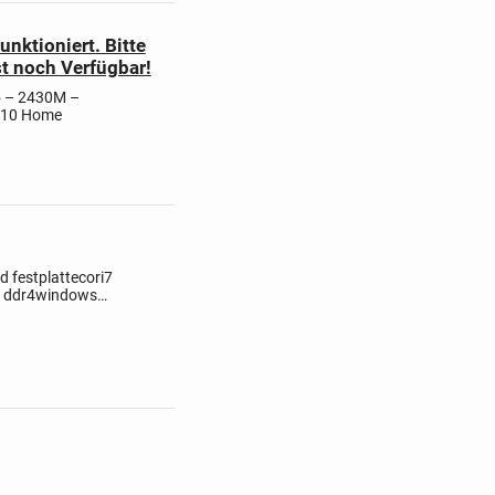
nktioniert. Bitte
st noch Verfügbar!
5 – 2430M –
 10 Home
d festplatte
cori7
 ddr4
windows