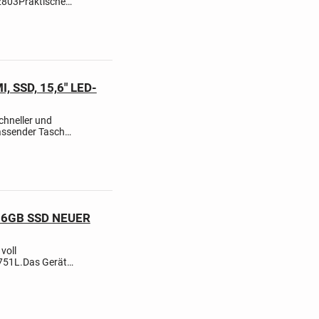
2803
Praktische
g in nur einem
 SSD, 15,6" LED-
chneller und
passender Tasche!
Player nutzbar.
256GB SSD NEUER
voll
751L.
​Das Gerät
hnisch