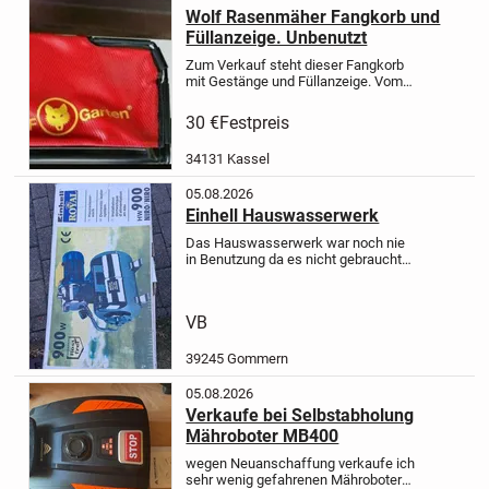
Wolf Rasenmäher Fangkorb und
Füllanzeige. Unbenutzt
Zum Verkauf steht dieser Fangkorb
mit Gestänge und Füllanzeige.
Vom
Wolf A370 E Mäher.
Der Mäher
wurde 2018 gekauft.
Den Korb habe
30 €
Festpreis
ich nicht benutzt, da ich nur gemulcht
habe.
Maße, siehe...
34131 Kassel
05.08.2026
Einhell Hauswasserwerk
Das Hauswasserwerk war noch nie
in Benutzung da es nicht gebraucht
wurde. Es stand trocken und
originalverpackt im Keller. Ich möchte
es gerne verkaufen. Der Preis ist
VB
Vehandlungssache. ( Wird bei...
39245 Gommern
05.08.2026
Verkaufe bei Selbstabholung
Mähroboter MB400
wegen Neuanschaffung verkaufe ich
sehr wenig gefahrenen Mähroboter