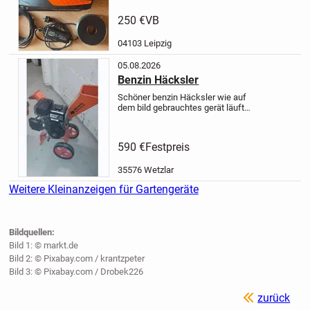
für ausreichenden schnitt bis
600qm.
bei Interesse können sie sich
250 €
VB
gern bei mir melden.
preis ab 250
Euro.
die Abholung wäre in...
04103 Leipzig
05.08.2026
Benzin Häcksler
Schöner benzin Häcksler wie auf
dem bild gebrauchtes gerät läuft
gut
Benzin Häcksler 6 PS 4-Takt
Motor 208 ccm Ast Laub Holz Garten-
Häcksler Garten-Schredder Motor-
590 €
Festpreis
Häcksler Trommelhäcksler
35576 Wetzlar
Weitere Kleinanzeigen für Gartengeräte
Bildquellen:
Bild 1: © markt.de
Bild 2: © Pixabay.com / krantzpeter
Bild 3: © Pixabay.com / Drobek226
zurück