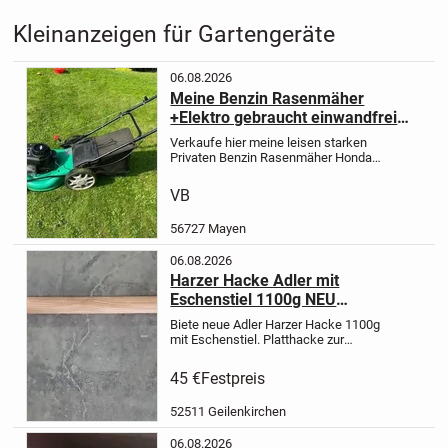
Kleinanzeigen für Gartengeräte
06.08.2026
Meine Benzin Rasenmäher
+Elektro gebraucht einwandfrei
leichtes starten,Freischneider
Verkaufe hier meine leisen starken
kettensäge
Privaten Benzin Rasenmäher Honda 3
KW oder CMI grün 2,6KW -leichtes
starten,Elektro Rasenmäher +Elektro
VB
Rasen trimmer,starke Benzin Motor
Freischneider auch mit...
56727 Mayen
06.08.2026
Harzer Hacke Adler mit
Eschenstiel 1100g NEU
Flachhacke
Biete neue
Adler
Harzer Hacke 1100g
mit Eschenstiel.
Platthacke zur
Bodenauflockerung und zur Arbeit in
Gemüsebeeten
1100 g
Blattbreite
45 €
Festpreis
130 mm
Eschenstiel 1350 mm
Bilder
sind Teil der...
52511 Geilenkirchen
06.08.2026