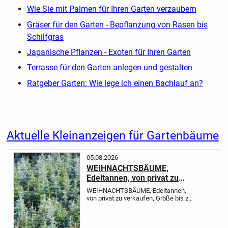
Wie Sie mit Palmen für Ihren Garten verzaubern
Gräser für den Garten - Bepflanzung von Rasen bis
Schilfgras
Japanische Pflanzen - Exoten für Ihren Garten
Terrasse für den Garten anlegen und gestalten
Ratgeber Garten: Wie lege ich einen Bachlauf an?
Aktuelle Kleinanzeigen für Gartenbäume
05.08.2026
WEIHNACHTSBÄUME,
Edeltannen, von privat zu
verkaufen, Größe bis zu 5 Meter
WEIHNACHTSBÄUME, Edeltannen,
von privat zu verkaufen, Größe bis zu
5 Meter, Preis pro laufender Meter
EURO 15,00, die Bäume sind absolut
ungespritzt und haben auch noch nie