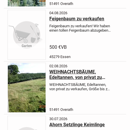
Kunstdünger bekommen,...
51491 Overath
04.08.2026
Feigenbaum zu verkaufen
Feigenbaum zu verkaufen!
Wir haben
einen tollen Feigenbaum abzugeben
(grüne Früchte)
Der Baum ist sehr
ertragreich und soll nach der
nächsten Ernte aus platzgründen
500 €
VB
verkauft werden!!!
Unserer...
45279 Essen
02.08.2026
WEIHNACHTSBÄUME,
Edeltannen, von privat zu
verkaufen, Größe bis zu 5 Meter,
WEIHNACHTSBÄUME, Edeltannen,
von privat zu verkaufen, Größe bis zu
5 Meter, Preis pro laufender Meter
EURO 15,00, die Bäume sind absolut
ungespritzt und haben auch noch nie
Kunstdünger bekommen,...
51491 Overath
30.07.2026
Ahorn Setzlinge Keimlinge