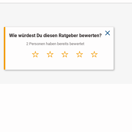
schließen
Wie würdest Du diesen Ratgeber bewerten?
2 Personen haben bereits bewertet
Sehr
Schlecht
Durchschnitt
Gut
Sehr gut
schlecht
Nutzungsbedingungen
Datenschutz
Barrierefreiheit
Impressum
Kontakt
Hilfe
Sicherheit
Jugendschutz
Login
Konto löschen
Premium buchen
Abo kündigen
Newsletter
Ratgeber
Regionen
Über uns
Jobs
Werbung
Widget erstellen
Facebook