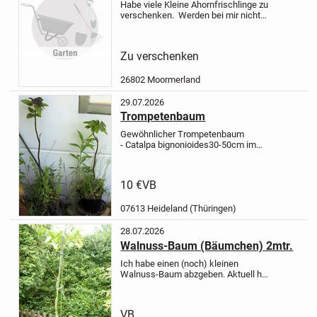
Habe viele Kleine Ahornfrischlinge zu
verschenken.
Werden bei mir nicht
benötigt und müssen weg, da dort
wieder Weide hin soll. Es sind sehr
viele und sie wachsen gut und rasch.
Zu verschenken
Wer sich daraus ggf...
26802 Moormerland
29.07.2026
Trompetenbaum
Gewöhnlicher Trompetenbaum
- Catalpa bignonioides
30-50cm im
Topf
- Wuchshöhe 10 bis 15 Metern,
Kronenbreite von 8 bis 12 Metern.
-
Keine besonderen Ansprüche an den
10 €
VB
Boden.
- Blüte im Juni.
Sehr...
07613 Heideland (Thüringen)
28.07.2026
Walnuss-Baum (Bäumchen) 2mtr.
Ich habe einen (noch) kleinen
Walnuss-Baum abzgeben.
Aktuell hat
er einen Höhe von ca. 2mtr.
Der
Stammumfang beträgt ca.5cm.
ABGABE GEGEN GEBOT
VB