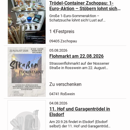
Trödel-Container Zschopau: 1-
Euro-Aktion – Stöbern lohnt sich!
Von Pokemon bis Antik!
Große 1-Euro-Sommeraktion –
Schatzsuche lohnt sich!
Lust auf
Stöbern?
Bei mir kostet im Container
jedes Teil nur 1 Euro – ganz egal was!
1 €
Festpreis
Ob Haushaltswaren, Gläser, Vasen,
Deko, DDR-Artikel,...
09405 Zschopau
05.08.2026
Flohmarkt am 22.08.2026
Strassenflohmarkt auf der Nossener
Straße in Rosswein am 22. August
2026 von 10.00 bis 16.00 Uhr! Für
Speisen und Getränke ist
selbstverständlich gesorgt! Wer
Zu verschenken
mitmachen möchte, bitte in der
christlich...
04741 Roßwein
04.08.2026
11. Hof und Garagentrödel in
Elsdorf
Am 20.9.26 findet in Elsdorf (Elsdorf
selbst) der 11. Hof und Garagentrödel