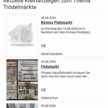
Aktuelle Kleinanzeigen zum Thema
Trödelmärkte
08.08.2026
Kirmes Flohmarkt
an Sonntag den 16.08.2026 ist in
Namborn auf dem Kirmes/Festplatz
ein Flohmarkt
Aufbau ab 7 UHR
Verkauf ab 8 bis 18 Uhr .3 Meter
Stand 20 € jeder weitere Meter
VB
5€
Jeder kann mitmachen
66640 Namborn
06.08.2026
Flohmarkt
Privater Hausflohmarkt
schauen Sie
doch mal rein
Gern auch unter der
Woche...
Raritäten, Porzellan, Vasen,
retro Raritäten
Schöne qualitav
hochwertige Jacken &
VB
Mäntel
Taschen
Puppen
Woll...
99084 Erfurt
06.08.2026