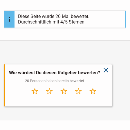
Diese Seite wurde
20
Mal bewertet.
Durchschnittlich mit
4
/5 Sternen.
schließen
Wie würdest Du diesen Ratgeber bewerten?
20 Personen haben bereits bewertet
Sehr
Schlecht
Durchschnitt
Gut
Sehr gut
schlecht
Nutzungsbedingungen
Datenschutz
Barrierefreiheit