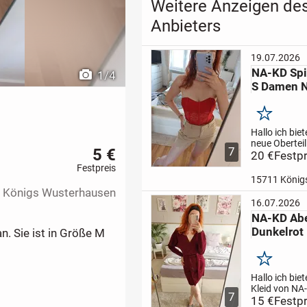
Weitere Anzeigen de
Anbieters
19.07.2026
NA-KD Spi
1
/
4
S Damen 
Merken
Hallo ich biet
neue Obertei
5 €
7
an. Es ist rot
20 €
Festpr
und neu mit
Festpreis
Etikett
Versa
Paypal
 Königs Wusterhausen
16.07.2026
NA-KD Abe
Dunkelrot
n. Sie ist in Größe M
Merken
Hallo ich biet
Kleid von NA
7
ist in Größe M
15 €
Festpr