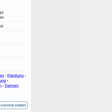
gs
en
ot
en
›
Kleidung
›
ung
›
n
›
Damen-
zverstoß melden