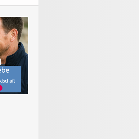
werker-
Der große
Materialen für den
on - Tipps
Gartenratgeber
Bodenbelag
Heimwerken,
ieren &
r bauen