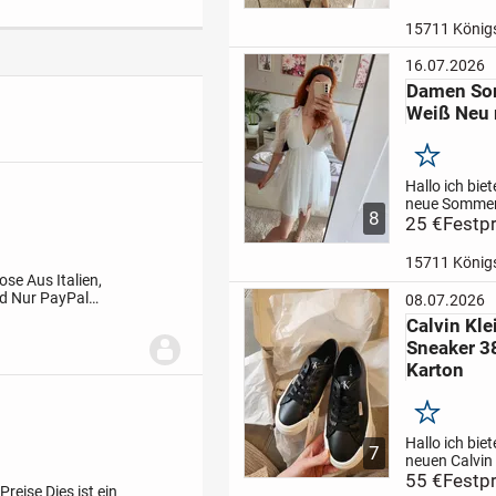
und obenru
Wickeloptik.
und Paypal
16.07.2026
Damen So
Weiß Neu m
Merken
Hallo ich biet
neue Sommer
8
Gina Tricot an
25 €
Festpr
weiß, mit Tül
neu mit Etike
und Paypal
Hose
Aus Italien,
nd
Nur PayPal
08.07.2026
Calvin Kl
Sneaker 3
Karton
Merken
Hallo ich biet
7
neuen Calvin 
Sneaker an. S
55 €
Festpr
Preise
Dies ist ein