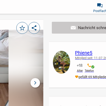
Postfac
Merken
Teilen
Phiene5
Mitglied seit: 11.07.
nicht verifiziert
verifiziert
Alter
Telefon
gefällt 69 Mitglied
nächstes Bild