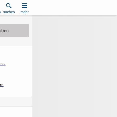
h
suchen
mehr
2022
ern