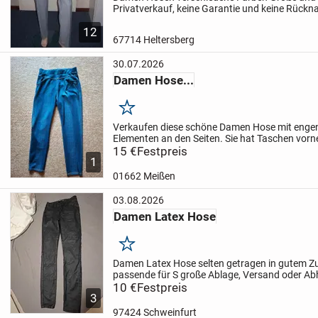
Privatverkauf, keine Garantie und keine Rück
und Porto trägt der Käufer:
Ich übernehme kei
12
dem...
67714 Heltersberg
30.07.2026
Damen Hose...
Merken
Verkaufen diese schöne Damen Hose mit engen
Elementen an den Seiten. Sie hat Taschen vorn
getragen, dehnbar und macht einen geilen Hin
15 €
Festpreis
1
ca....
01662 Meißen
03.08.2026
Damen Latex Hose
Merken
Damen Latex Hose selten getragen in gutem 
passende für S große
Ablage, Versand oder Ab
10 €
Festpreis
3
97424 Schweinfurt