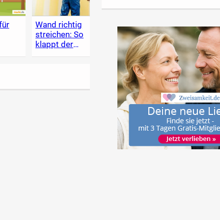
für
Wand richtig
Holzschutz im
Heim
streichen: So
Garten
Lexik
klappt der
zum 
Anstrich
Renov
selbe