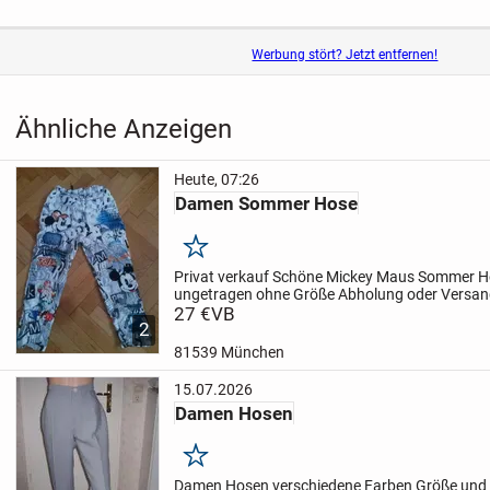
Werbung stört? Jetzt entfernen!
Ähnliche Anzeigen
Heute, 07:26
Damen Sommer Hose
Merken
Privat verkauf
Schöne Mickey Maus Sommer 
ungetragen ohne Größe
Abholung oder Versa
bezahlung
27 €
VB
2
81539 München
15.07.2026
Damen Hosen
Merken
Damen Hosen verschiedene Farben Größe und 