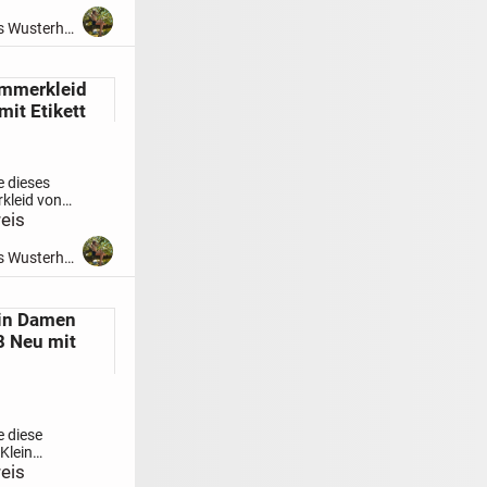
m
Versand
15711 Königs Wusterhausen
mmerkleid
it Etikett
e dieses
kleid von
. Es ist
eis
l und Mesh,
tt
Versand
15711 Königs Wusterhausen
ein Damen
8 Neu mit
e diese
Klein
ie sind
eis