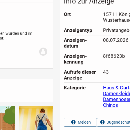
Info zur Anzeige
Ort
15711 Köni
Wusterhaus
Anzeigen­typ
Privatangeb
agen wurden und im
r...
Anzeigen­
08.07.2026
datum
Anzeigen­
8f68623b
kennung
Aufrufe dieser
43
Anzeige
Kategorie
Haus & Gart
Damenkleid
Damenhose
Chinos
Melden
Jugendschut