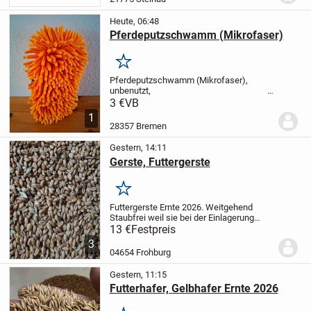
Heute, 06:48
Pferdeputzschwamm (Mikrofaser)
Merken
Pferdeputzschwamm (Mikrofaser),
unbenutzt,
3,00 Euro VB.
3 €
VB
1
28357 Bremen
Gestern, 14:11
Gerste, Futtergerste
Merken
Futtergerste Ernte 2026.
Weitgehend
Staubfrei weil sie bei der Einlagerung
gereinigt wurde.
50 kg für 13 € abgefüllt
13 €
Festpreis
in 50 kg Säcke.
Größere Mengen im Big
3
Bag möglich, dann auch besserer...
04654 Frohburg
Gestern, 11:15
Futterhafer, Gelbhafer Ernte 2026