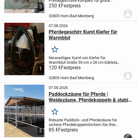
Pferdegeschirre komplett für große
Pferde aus schwarzem Leder
250 €
Festpreis
3
vollausstattung mit kopfstücken Leine
stränge
32805 Horn-Bad Meinberg
07.08.2026
Pferdegeschirr Kumt Kiefer für
Warmblut
Merken
Neuwertiges Kumt von Kiefer für
Warmblut Größe 59 cm x 28 cm Edelstahl
rahmen. Es handelt sich um ein
120 €
Festpreis
1
englisches prunkkumte in top Zustand ein
zweites etwas kleiner ist auch vorhanden
32805 Horn-Bad Meinberg
07.08.2026
Paddockzäune für Pferde |
Weidezäune, Pferdekoppeln & stabile
Pferdezäune
Merken
Robuste Paddock- und Pferdezäune für
sichere Pferdekoppeln
Sichern Sie Ihre
Pferde mit hochwertigen Paddockzäunen
85 €
Festpreis
2
und Weidezäunen für Pferde - stabil,