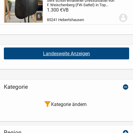
Sehr schön erhaltener Dressursattel von
F. Weischenberg (FW-Sattel) in Top
Zustand. Der Sattel wurde 1 1/2 Jahre
1.300 €
VB
benutzt und weißt keine Defekte auf. Das
6
zeigen auch die Fotos. Sitzfläche 17"
85241 Hebertshausen
und...
Landesweite Anzeigen
Kategorie
Kategorie ändern
Region