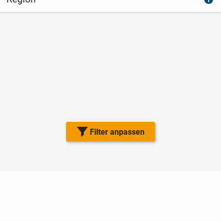
Filter anpassen
Nutzungsbedingungen
Datenschutz
Barrierefreiheit
Impressum
Kontakt
Hilfe
Sicherheit
Jugendschutz
Login
Konto löschen
Premium buchen
Abo kündigen