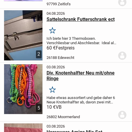
kann.
Der Sattel ist maßangefertigt,
97799 Zeitlofs
besteht aus...
04.08.2026
Sattelschrank Futterschrank ect
Merken
Ich biete hier 3 Thermoboxen.
Verschliesbar und Abschliesbar. Ideal als
Sattelschrank, Futterschrank, Umbau
60 €
Festpreis
zum Heubedampfer, Getränkekisten kühl
2
halten ect. Hält alles trocken und
26188 Edewecht
sauber.
Pre...
03.08.2026
Div. Knotenhalfter Neu mit/ohne
Ringe
Merken
Habe etwas aussortiert und gebe daher 6
Neue Knotenhalfter ab, davon zwei mit
Ringen. Größe VB/WB. Diese lagen nicht
10 €
VB
5
einmal zur Anprobe auf dem Pferd. Und
sind teils sogar noch verpackt.
Preis je...
26802 Moormerland
03.08.2026