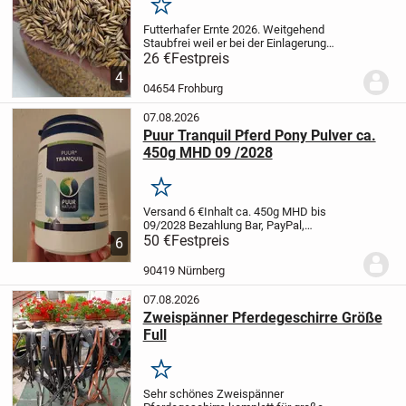
Merken
Futterhafer Ernte 2026. Weitgehend
Staubfrei weil er bei der Einlagerung
gereinigt wurde.
100 kg für 26 € abgefüllt
26 €
Festpreis
in 3 x 34 kg Säcke Größere Mengen im
4
Big Bag möglich, dann auch besserer...
04654 Frohburg
07.08.2026
Puur Tranquil Pferd Pony Pulver ca.
450g MHD 09 /2028
Merken
Versand 6 €
Inhalt ca. 450g
MHD bis
09/2028
Bezahlung Bar, PayPal,
Überweisung
50 €
Festpreis
Abholung in 90419 Nürnberg
6
St. Johannis Palmplatz
Calm down relax
chill tranquility tranquil beruhigend
90419 Nürnberg
Beruhigung...
07.08.2026
Zweispänner Pferdegeschirre Größe
Full
Merken
Sehr schönes Zweispänner