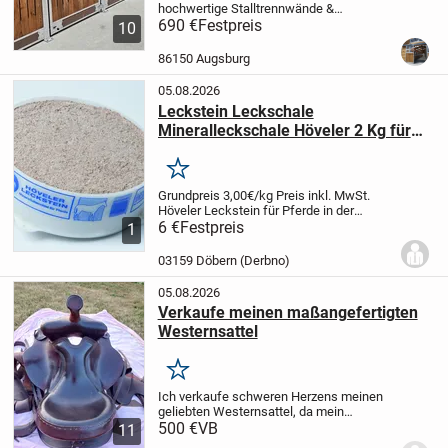
hochwertige Stalltrennwände &
Boxensysteme vom Hersteller
690 €
Festpreis
🐎
10
Hochwertige Innenboxen für Pferde und
stabile Trennwände für moderne
86150 Augsburg
Pferdeställe
Unsere Innenboxen für...
05.08.2026
Leckstein Leckschale
Mineralleckschale Höveler 2 Kg für
Pferde
Merken
Grundpreis 3,00€/kg
Preis inkl. MwSt.
Höveler Leckstein für Pferde in der
handlichen 2 Kg Schale.
6 €
Festpreis
Zur selbsttätigen
1
Versorgung mit allen lebenswichtigen
Mineralien und Spurenelementen.
...
03159 Döbern (Derbno)
05.08.2026
Verkaufe meinen maßangefertigten
Westernsattel
Merken
Ich verkaufe schweren Herzens meinen
geliebten Westernsattel, da mein
Haflinger inzwischen zu alt geworden ist
500 €
VB
11
und leider nicht mehr geritten werden