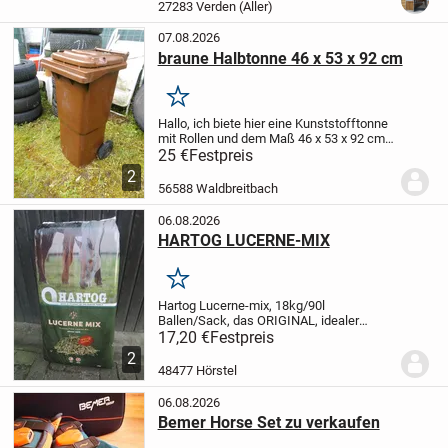
langlebig und einfach zu
27283 Verden (Aller)
montieren.
Unsere...
07.08.2026
braune Halbtonne 46 x 53 x 92 cm
Merken
Hallo,
ich biete hier eine Kunststofftonne
mit Rollen und dem Maß 46 x 53 x 92 cm
zum Kauf an. Das Innenmaß ist 36 x 36 x
25 €
Festpreis
50 cm. Die Tonne ist ohne Mängel,
2
sauber, geruchsfrei und kann als
56588 Waldbreitbach
Futtertonn...
06.08.2026
HARTOG LUCERNE-MIX
Merken
Hartog Lucerne-mix, 18kg/90l
Ballen/Sack, das ORIGINAL, idealer
Raufutterersatz oder als gesunde Zugabe
17,20 €
Festpreis
!
Preis bei Abnahme von min. 21 Ballen
2
16,90 Euro/Stück inkl. MWSt und ab Lager
48477 Hörstel
bei Barzahlung...
06.08.2026
Bemer Horse Set zu verkaufen