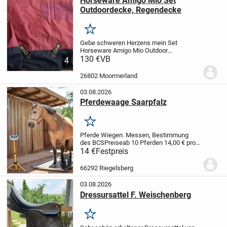
Horseware Amigo Mio Set
Outdoordecke, Regendecke
Merken
Gebe schweren Herzens mein Set
Horseware Amigo Mio Outdoor
Regendecken ab.
130 €
VB
sind 130cm
4
Rückenlänge laut Etiket, kann auf wunsch
gerne nochmal genau messen. Die ältere
26802 Moormerland
Stabile Ausführung. Nicht mehr im...
03.08.2026
Pferdewaage Saarpfalz
Merken
Pferde Wiegen. Messen, Bestimmung
des BCS
Preise
ab 10 Pferden 14,00 € pro
Pferd
3 bis 9 Pferde 17,00 € pro Pferd
1 bis
14 €
Festpreis
2 Pferde 20,00 € pro Pferd
1
66292 Riegelsberg
03.08.2026
Dressursattel F. Weischenberg
Merken