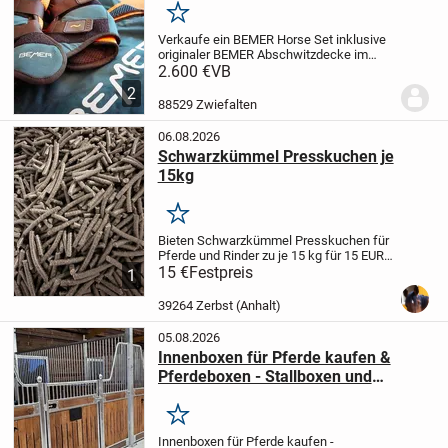
Merken
Verkaufe ein BEMER Horse Set inklusive
originaler BEMER Abschwitzdecke im
Komplettset.
Das Set wurde im Juni 2021
2.600 €
VB
gekauft, nur wenig genutzt und befindet
2
sich in einem sehr guten, gepflegten
88529 Zwiefalten
Zustand....
06.08.2026
Schwarzkümmel Presskuchen je
15kg
Merken
Bieten Schwarzkümmel Presskuchen für
Pferde und Rinder zu je 15 kg für 15 EUR
an.
15 €
Haupteinsatzbereiche und
Festpreis
1
Effekte
Atemwege: Hilft bei
staubbedingtem Husten, leichten
39264 Zerbst (Anhalt)
Bronchialreizungen und...
05.08.2026
Innenboxen für Pferde kaufen &
Pferdeboxen - Stallboxen und
Trennwände
Merken
Innenboxen für Pferde kaufen -