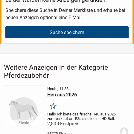
Speichere diese Suche in Deiner Merkliste und erhalte bei
neuen Anzeigen optional eine E-Mail.
Suche speichern
Weitere Anzeigen in der Kategorie
Pferdezubehör
Heute, 11:38
Heu aus 2026
Merken
Hallo Ich biete das frische Heu aus 2026
zum verkauf an.
E$s sind kleine HD Ballen
mit der Claas Markant 40 eprest.
2,50 €
Festpreis
21775 Steinau