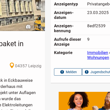
Anzeigen­typ
Privatangeb
Anzeigen­
23.03.2025
datum
Anzeigen­
8edf2539
1
/
10
kennung
Aufrufe dieser
9
paket in
Anzeige
Kategorie
Immobilien
Wohnungen
04357 Leipzig
Melden
Jugendschut
ck in Eckbauweise
rderhaus mit
ekt unter Auflagen
n wurde das
 Elektroleitungen