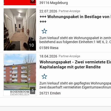
39116 Magdeburg
22.07.2026
Partner-Anzeige
+++ Wohnungspaket in Bestlage von 
+++
Merken
Zum Verkauf steht ein Wohnungspaket in zentr
bestehend aus folgenden Einheiten:
1 WE 6, 2.
10
105m², mtl. Kaltmiete: 570,00 €
2 WE 4, 1. OG,
01589 Riesa
105m²,...
18.04.2026
Partner-Anzeige
Wohnungspaket - Zwei vermietete Ein
Kapitalanlage mit guter Rendite
Merken
Zum Verkauf steht ein gepflegtes Wohnungsp
zwei dauerhaft vermieteten Eigentumswohnung
5
Emder Stadtteil Barenburg. Die Einheiten befin
26721 Emden
ruhigen und...