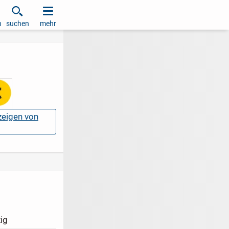
h
suchen
mehr
nzeigen von
ig