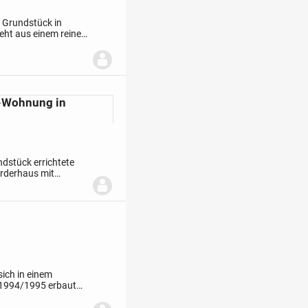
 Grundstück in
eht aus einem reinen
 Im Jahr 1999 wurde
r-Wohnung in
dstück errichtete
orderhaus mit
 Gebäude unter
ich in einem
 1994/1995 erbaut
us zwei