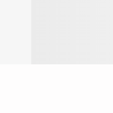
Login
ng