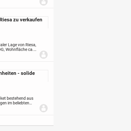
Riesa zu verkaufen
aler Lage von Riesa,
 OG, Wohnfläche ca.
 Wohnfläche ca.
heiten - solide
aket bestehend aus
en im beliebten
den sich in einem