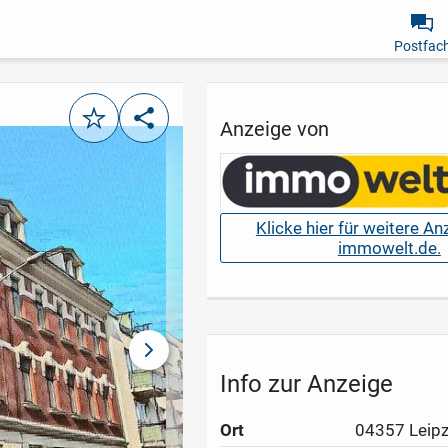
Postfac
Merken
Teilen
Anzeige von
Klicke hier für weitere A
immowelt.de.
nächstes Bild
Info zur Anzeige
Ort
04357 Leipz