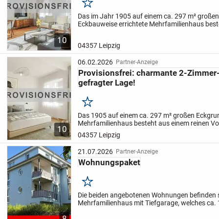
Merken
Das im Jahr 1905 auf einem ca. 297 m² großen
Eckbauweise errichtete Mehrfamilienhaus best
Vorderhaus mit insgesamt 11 Wohneinheiten.
10
das Objekt...
04357 Leipzig
06.02.2026
Partner-Anzeige
Provisionsfrei: charmante 2-Zimme
gefragter Lage!
Merken
Das 1905 auf einem ca. 297 m² großen Eckgrun
Mehrfamilienhaus besteht aus einem reinen V
10
insgesamt 11 Wohneinheiten. 1999 wurde das
04357 Leipzig
Auflagen des Denkmalschu...
21.07.2026
Partner-Anzeige
Wohnungspaket
Merken
Die beiden angebotenen Wohnungen befinden s
Mehrfamilienhaus mit Tiefgarage, welches ca.
wurde. Die Eigentümergemeinschaft besteht a
8
Mehrfamilienhäusern mit...