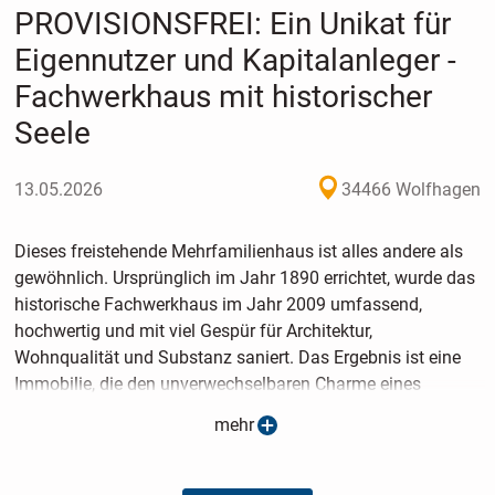
PROVISIONSFREI: Ein Unikat für
Eigennutzer und Kapitalanleger -
Fachwerkhaus mit historischer
Seele
13.05.2026
34466 Wolfhagen
Dieses freistehende Mehrfamilienhaus ist alles andere als
gewöhnlich. Ursprünglich im Jahr 1890 errichtet, wurde das
historische Fachwerkhaus im Jahr 2009 umfassend,
hochwertig und mit viel Gespür für Architektur,
Wohnqualität und Substanz saniert. Das Ergebnis ist eine
Immobilie, die den unverwechselbaren Charme eines
Altbaus mit einem modernen, offenen und großzügigen
mehr
Wohngefühl verbindet - in dieser Form ein echtes
Alleinstellungsmerkmal. Auf ca. 411 m² Wohnfläche und
einem ca. 428 m² großen Grundstück präsentiert sich ein