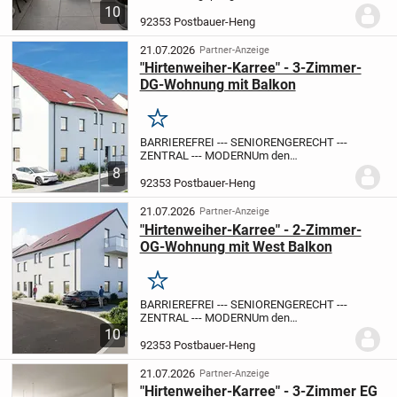
neuwertige 3-Zimmer-Penthouse
10
verbindet großzügiges Wohnen auf einer
92353 Postbauer-Heng
Ebene mit hohem Komfort und einer
außergewöhnlich großen...
21.07.2026
Partner-Anzeige
"Hirtenweiher-Karree" - 3-Zimmer-
DG-Wohnung mit Balkon
Merken
BARRIEREFREI --- SENIORENGERECHT ---
ZENTRAL --- MODERN
Um den
Hirtenweiher in Postbauer-Heng entsteht
8
in mehreren Bauabschnitten das Neubau-
92353 Postbauer-Heng
Areal "Hirtenweiher-Karree" mit fünf
Mehrfamilien- und...
21.07.2026
Partner-Anzeige
"Hirtenweiher-Karree" - 2-Zimmer-
OG-Wohnung mit West Balkon
Merken
BARRIEREFREI --- SENIORENGERECHT ---
ZENTRAL --- MODERN
Um den
Hirtenweiher in Postbauer-Heng entsteht
10
in mehreren Bauabschnitten das Neubau-
92353 Postbauer-Heng
Areal "Hirtenweiher-Karree" mit fünf
Mehrfamilien- und...
21.07.2026
Partner-Anzeige
"Hirtenweiher-Karree" - 3-Zimmer EG