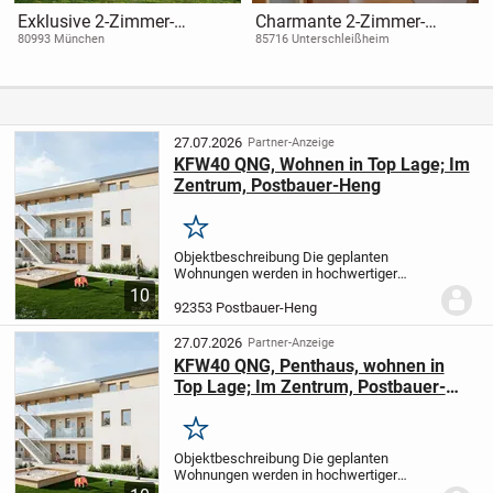
Exklusive 2-Zimmer-
Charmante 2-Zimmer-
Neubauwohnung in
Wohnung im Herzen von
80993 München
85716 Unterschleißheim
München-Moosach -
Lohhof, Unterschleißheim
modern & hochwertig
ausgestattet
27.07.2026
Partner-Anzeige
KFW40 QNG, Wohnen in Top Lage; Im
Zentrum, Postbauer-Heng
Merken
Objektbeschreibung Die geplanten
Wohnungen werden in hochwertiger
Ziegelbauweise 42,5cm, Außenwände
10
voll diffusionsoffen, errichtet.
Damit die
92353 Postbauer-Heng
Atmungsfähigkeit der Wände erhalten
bleibt, verwenden wir...
27.07.2026
Partner-Anzeige
KFW40 QNG, Penthaus, wohnen in
Top Lage; Im Zentrum, Postbauer-
Heng
Merken
Objektbeschreibung Die geplanten
Wohnungen werden in hochwertiger
Ziegelbauweise 42,5cm, Außenwände