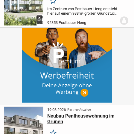
und Gartenanteil
Merken
Im Zentrum von Postbauer-Heng entsteht
hier auf einem 988m² großen Grundstück
ein barrierefreies 10-Familienhaus mit
5
zum Teil überdachten Außenstellplätzen
92353 Postbauer-Heng
in umwelfreundlicher KfW 40 QNG-
Bauweise...
19.03.2026
Partner-Anzeige
Neubau Penthousewohnung im
Grünen