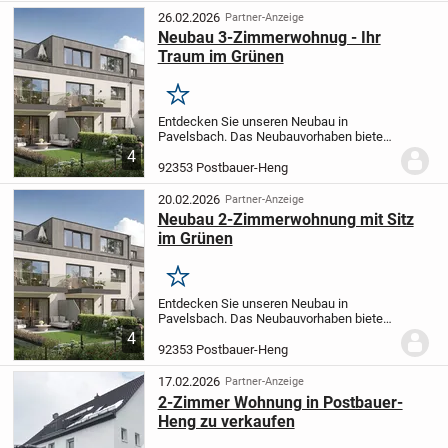
diese Bauweise profitieren...
26.02.2026
Partner-Anzeige
Neubau 3-Zimmerwohnug - Ihr
Traum im Grünen
Merken
Entdecken Sie unseren Neubau in
Pavelsbach. Das Neubauvorhaben bietet
nicht nur modernen Wohnkomfort,
4
sondern auch nachhaltige und
92353 Postbauer-Heng
zukunftsorientierte Technologien. Durch
diese Bauweise profitieren...
20.02.2026
Partner-Anzeige
Neubau 2-Zimmerwohnung mit Sitz
im Grünen
Merken
Entdecken Sie unseren Neubau in
Pavelsbach. Das Neubauvorhaben bietet
nicht nur modernen Wohnkomfort,
4
sondern auch nachhaltige und
92353 Postbauer-Heng
zukunftsorientierte Technologien. Durch
diese Bauweise profitieren...
17.02.2026
Partner-Anzeige
2-Zimmer Wohnung in Postbauer-
Heng zu verkaufen