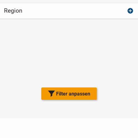
Region
Filter anpassen
Nutzungsbedingungen
Datenschutz
Barrierefreiheit
Impressum
Kontakt
Hilfe
Sicherheit
Jugendschutz