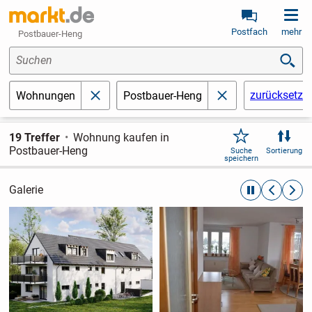
Postfach
mehr
Postbauer-Heng
Suchen
zurücksetze
Wohnungen
Postbauer-Heng
schließen
schließen
19 Treffer
Wohnung kaufen in
Postbauer-Heng
Suche
Sortierung
speichern
Galerie
automatische R
zurückblät
weite