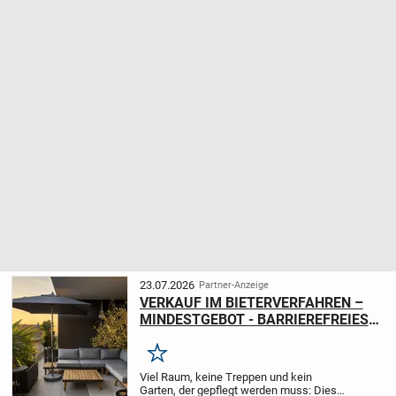
23.07.2026
Partner-Anzeige
VERKAUF IM BIETERVERFAHREN –
MINDESTGEBOT - BARRIEREFREIES
WOHNEN MIT DEM PLATZGEFÜHL
EINES HAUSES – GANZ OHNE
Merken
GARTENARBEIT!
Viel Raum, keine Treppen und kein
Garten, der gepflegt werden muss: Dieses