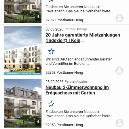
Merken
Entdecken Sie unseren Neubau in
Pavelsbach. Das Neubauvorhaben bietet
nicht nur modernen Wohnkomfort,
4
sondern auch nachhaltige und
92353 Postbauer-Heng
zukunftsorientierte Technologien. Durch
diese Bauweise profitieren...
03.03.2026
Partner-Anzeige
20 Jahre garantierte Mietzahlungen
(Indexiert) I Kein
Verwaltungsaufwand
Merken
Wir sind Deutschlands führender Berater
und Vermittler im Bereich
Pflegeimmobilien als Kapitalanlage und
5
bieten privaten Investoren somit die
92353 Postbauer-Heng
sicherste und passivste Anlageform.
Ihre
Vorteile auf...
28.02.2026
Partner-Anzeige
Neubau 2-Zimmerwohnung im
Erdgeschoss mit Garten
Merken
Entdecken Sie unseren Neubau in
Pavelsbach. Das Neubauvorhaben bietet
nicht nur modernen Wohnkomfort,
4
sondern auch nachhaltige und
92353 Postbauer-Heng
zukunftsorientierte Technologien. Durch