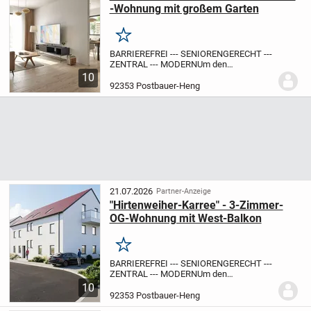
-Wohnung mit großem Garten
Merken
BARRIEREFREI --- SENIORENGERECHT ---
ZENTRAL --- MODERN
Um den
Hirtenweiher in Postbauer-Heng entsteht
10
in mehreren Bauabschnitten das Neubau-
92353 Postbauer-Heng
Areal "Hirtenweiher-Karree" mit fünf
Mehrfamilien- und...
21.07.2026
Partner-Anzeige
"Hirtenweiher-Karree" - 3-Zimmer-
OG-Wohnung mit West-Balkon
Merken
BARRIEREFREI --- SENIORENGERECHT ---
ZENTRAL --- MODERN
Um den
Hirtenweiher in Postbauer-Heng entsteht
10
in mehreren Bauabschnitten das Neubau-
92353 Postbauer-Heng
Areal "Hirtenweiher-Karree" mit fünf