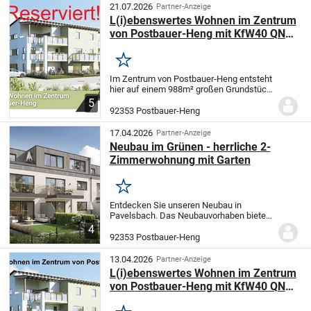
Mehrfamilien- und...
21.07.2026
Partner-Anzeige
L(i)ebenswertes Wohnen im Zentrum
von Postbauer-Heng mit KfW40 QNG:
2,5-Zimmer-Wohnung mit Balkon
Merken
Im Zentrum von Postbauer-Heng entsteht
hier auf einem 988m² großen Grundstück
ein barrierefreies 10-Familienhaus mit
5
zum Teil überdachten Außenstellplätzen
92353 Postbauer-Heng
in umwelfreundlicher KfW 40 QNG-
Bauweise...
17.04.2026
Partner-Anzeige
Neubau im Grünen - herrliche 2-
Zimmerwohnung mit Garten
Merken
Entdecken Sie unseren Neubau in
Pavelsbach. Das Neubauvorhaben bietet
nicht nur modernen Wohnkomfort,
4
sondern auch nachhaltige und
92353 Postbauer-Heng
zukunftsorientierte Technologien. Durch
diese Bauweise profitieren...
13.04.2026
Partner-Anzeige
L(i)ebenswertes Wohnen im Zentrum
von Postbauer-Heng mit KfW40 QNG:
3,5-Zimmer-Wohnung mit Terrasse