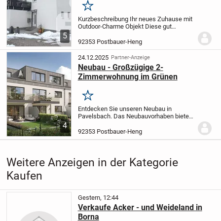
Merken
Kurzbeschreibung Ihr neues Zuhause mit
Outdoor-Charme Objekt Diese gut
geschnittene 2-Zimmer-Wohnung
5
befindet sich im 1. Obergeschoss eines
92353 Postbauer-Heng
1945 erbauten und 2021 umfassend
sanierten 5-Parteien-Hauses...
24.12.2025
Partner-Anzeige
Neubau - Großzügige 2-
Zimmerwohnung im Grünen
Merken
Entdecken Sie unseren Neubau in
Pavelsbach. Das Neubauvorhaben bietet
nicht nur modernen Wohnkomfort,
4
sondern auch nachhaltige und
92353 Postbauer-Heng
zukunftsorientierte Technologien. Durch
diese Bauweise profitieren...
Weitere Anzeigen in der Kategorie
Kaufen
Gestern, 12:44
Verkaufe Acker - und Weideland in
Borna