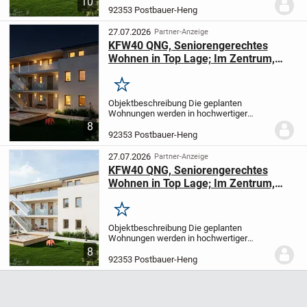
10
voll diffusionsoffen, errichtet.
Damit die
92353 Postbauer-Heng
Atmungsfähigkeit der Wände erhalten
bleibt, verwenden wir...
27.07.2026
Partner-Anzeige
KFW40 QNG, Seniorengerechtes
Wohnen in Top Lage; Im Zentrum,
Postbauer-Heng
Merken
Objektbeschreibung Die geplanten
Wohnungen werden in hochwertiger
Ziegelbauweise 42,5cm, Außenwände
8
voll diffusionsoffen, errichtet.
Damit die
92353 Postbauer-Heng
Atmungsfähigkeit der Wände erhalten
bleibt, verwenden wir...
27.07.2026
Partner-Anzeige
KFW40 QNG, Seniorengerechtes
Wohnen in Top Lage; Im Zentrum,
Postbauer-Heng
Merken
Objektbeschreibung Die geplanten
Wohnungen werden in hochwertiger
Ziegelbauweise 42,5cm, Außenwände
8
voll diffusionsoffen, errichtet.
Damit die
92353 Postbauer-Heng
Atmungsfähigkeit der Wände erhalten
bleibt, verwenden wir...