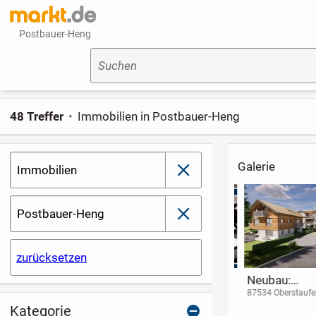
Postbauer-Heng
Suchen
48 Treffer
Immobilien in Postbauer-Heng
Galerie
Immobilien
schließen
Postbauer-Heng
schließen
zurücksetzen
Renovierte
A+
Neubau:
Etagenwohnung mit
Energieeffizientes
Erdgeschoßw
96337 Ludwigsstadt
97493 Bergrheinfeld
87534 Oberstaufen
860,00 €
historischem
Wohnen in
g mit Südterr
Kategorie
Nettokaltmiete