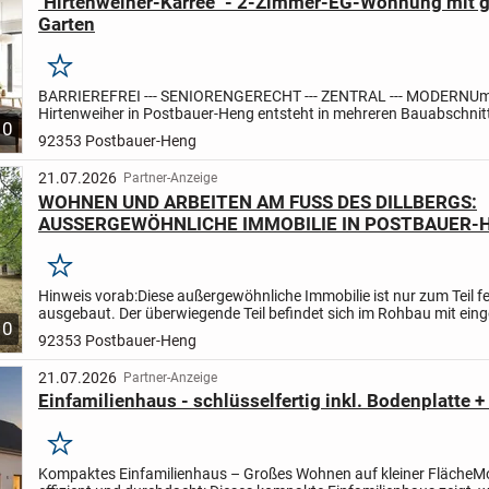
"Hirtenweiher-Karree" - 2-Zimmer-EG-Wohnung mit
Garten
Merken
BARRIEREFREI --- SENIORENGERECHT --- ZENTRAL --- MODERN
Um
Hirtenweiher in Postbauer-Heng entsteht in mehreren Bauabschnit
10
Neubau-Areal "Hirtenweiher-Karree" mit fünf Mehrfamilien- und...
92353 Postbauer-Heng
21.07.2026
Partner-Anzeige
WOHNEN UND ARBEITEN AM FUSS DES DILLBERGS:
AUSSERGEWÖHNLICHE IMMOBILIE IN POSTBAUER-
Merken
Hinweis vorab:
Diese außergewöhnliche Immobilie ist nur zum Teil fe
ausgebaut. Der überwiegende Teil befindet sich im Rohbau mit ein
10
Fenstern.
Es sind daher alle individuellen Ausstattun...
92353 Postbauer-Heng
21.07.2026
Partner-Anzeige
Einfamilienhaus - schlüsselfertig inkl. Bodenplatte 
Merken
Kompaktes Einfamilienhaus – Großes Wohnen auf kleiner Fläche
Mo