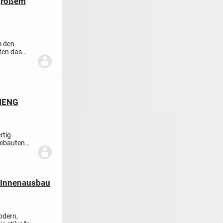
 großem
 den
ten das
HENG
rtig
gebauten
+ Innenausbau
dern,