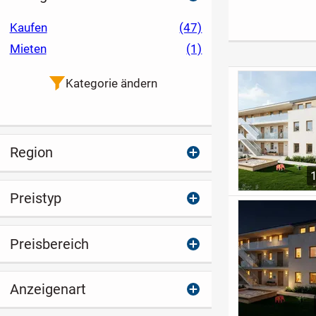
Charme
gehobenem
und Privatgar
Neubaugebiet -
Kaufen
(47)
Weitere Wohn - /
Mieten
(1)
Büroräume im
Untergeschoss
Kategorie ändern
Region
Preistyp
Preisbereich
Anzeigenart