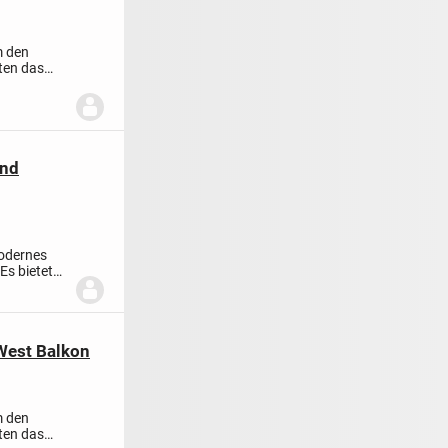
 den
ten das
und
modernes
Es bietet
West Balkon
 den
ten das