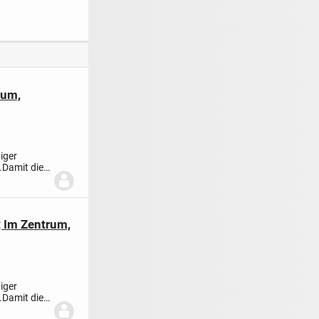
Lage mit Potential
rum,
iger
.
Damit die
 Im Zentrum,
iger
.
Damit die