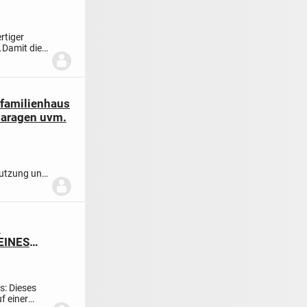
rtiger
.
Damit die
ifamilienhaus
Garagen uvm.
nutzung und
..
-
EINES
s: Dieses
f einer