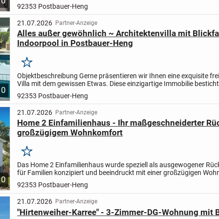
10
Ebene mit hohem Komfort und einer außergewöhnlich großen...
92353 Postbauer-Heng
21.07.2026
Partner-Anzeige
Alles außer gewöhnlich ~ Architektenvilla mit Blickf
Indoorpool in Postbauer-Heng
Merken
Objektbeschreibung Gerne präsentieren wir Ihnen eine exquisite fr
Villa mit dem gewissen Etwas.
Diese einzigartige Immobilie besticht
10
ruhige Wohnlage und moderne Individualität...
92353 Postbauer-Heng
21.07.2026
Partner-Anzeige
Home 2 Einfamilienhaus - Ihr maßgeschneiderter Rü
großzügigem Wohnkomfort
Merken
Das Home 2 Einfamilienhaus wurde speziell als ausgewogener Rüc
für Familien konzipiert und beeindruckt mit einer großzügigen Woh
10
fast 134 m². Im Erdgeschoss erwarten Sie zwei...
92353 Postbauer-Heng
21.07.2026
Partner-Anzeige
"Hirtenweiher-Karree" - 3-Zimmer-DG-Wohnung mit 