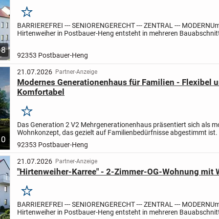
Merken
BARRIEREFREI --- SENIORENGERECHT --- ZENTRAL --- MODERN
Um
Hirtenweiher in Postbauer-Heng entsteht in mehreren Bauabschnit
Neubau-Areal "Hirtenweiher-Karree" mit fünf Mehrfamilien- und...
8
92353 Postbauer-Heng
21.07.2026
Partner-Anzeige
Modernes Generationenhaus für Familien - Flexibel 
Komfortabel
Merken
Das Generation 2 V2 Mehrgenerationenhaus präsentiert sich als 
Wohnkonzept, das gezielt auf Familienbedürfnisse abgestimmt ist. 
10
Ihnen ein wohliges und bequemes Zuhause. Durchdacht...
92353 Postbauer-Heng
21.07.2026
Partner-Anzeige
"Hirtenweiher-Karree" - 2-Zimmer-OG-Wohnung mit 
Merken
BARRIEREFREI --- SENIORENGERECHT --- ZENTRAL --- MODERN
Um
Hirtenweiher in Postbauer-Heng entsteht in mehreren Bauabschnit