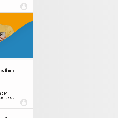
 großem
 den
ten das