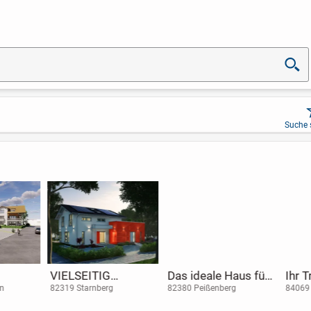
Suche 
VIELSEITIG
Das ideale Haus für
Ihr T
ohnun
NUTZBAR
eine junge Familie
die ga
82319 Starnberg
82380 Peißenberg
84069 Sc
asse