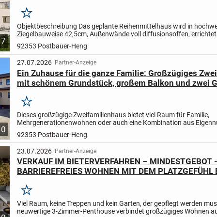
Merken
Objektbeschreibung Das geplante Reihenmittelhaus wird in hochwe
Ziegelbauweise 42,5cm, Außenwände voll diffusionsoffen, errichtet
7
Atmungsfähigkeit der Wände erhalten bleibt, verwenden...
92353 Postbauer-Heng
27.07.2026
Partner-Anzeige
Ein Zuhause für die ganze Familie: Großzügiges Zwe
mit schönem Grundstück, großem Balkon und zwei 
Merken
Dieses großzügige Zweifamilienhaus bietet viel Raum für Familie,
Mehrgenerationenwohnen oder auch eine Kombination aus Eigen
10
Vermietung.
Das Haus wurde im Jahr 1959 erbaut und verfügt über.
92353 Postbauer-Heng
23.07.2026
Partner-Anzeige
VERKAUF IM BIETERVERFAHREN – MINDESTGEBOT 
BARRIEREFREIES WOHNEN MIT DEM PLATZGEFÜHL 
HAUSES – GANZ OHNE GARTENARBEIT!
Merken
Viel Raum, keine Treppen und kein Garten, der gepflegt werden mus
neuwertige 3-Zimmer-Penthouse verbindet großzügiges Wohnen au