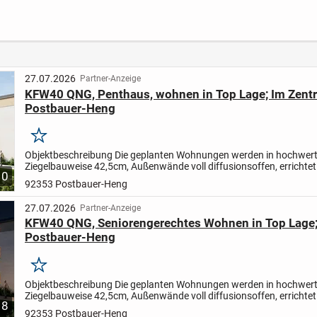
ten
27.07.2026
Partner-Anzeige
KFW40 QNG, Penthaus, wohnen in Top Lage; Im Zent
Postbauer-Heng
Merken
Objektbeschreibung Die geplanten Wohnungen werden in hochwert
Ziegelbauweise 42,5cm, Außenwände voll diffusionsoffen, errichtet
10
Atmungsfähigkeit der Wände erhalten bleibt, verwenden wir...
92353 Postbauer-Heng
27.07.2026
Partner-Anzeige
KFW40 QNG, Seniorengerechtes Wohnen in Top Lage;
Postbauer-Heng
Merken
Objektbeschreibung Die geplanten Wohnungen werden in hochwert
Ziegelbauweise 42,5cm, Außenwände voll diffusionsoffen, errichtet
8
Atmungsfähigkeit der Wände erhalten bleibt, verwenden wir...
92353 Postbauer-Heng