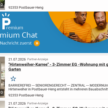
Neubau-Areal "Hirtenweiher-Karree" mit fünf Mehrfamilien- und...
10
92353 Postbauer-Heng
21.07.2026
Partner-Anzeige
"Hirtenweiher-Karree" - 3-Zimmer EG -Wohnung mit
Garten
Merken
BARRIEREFREI --- SENIORENGERECHT --- ZENTRAL --- MODERN
Um
Hirtenweiher in Postbauer-Heng entsteht in mehreren Bauabschnit
10
Neubau-Areal "Hirtenweiher-Karree" mit fünf Mehrfamilien- und...
92353 Postbauer-Heng
21.07.2026
Partner-Anzeige