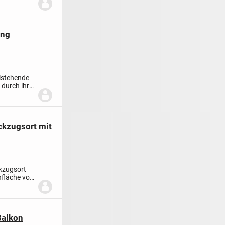
ang
eistehende
 durch ihre
ckzugsort mit
kzugsort
nfläche von
Balkon