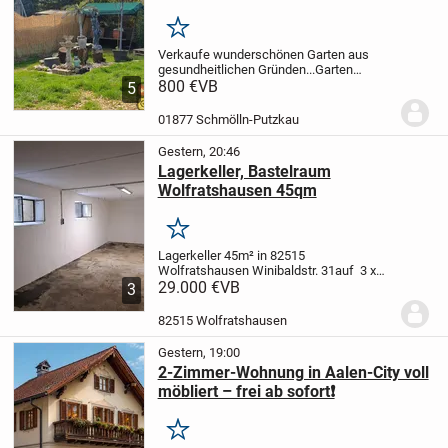
Merken
Verkaufe wunderschönen Garten aus
gesundheitlichen Gründen...
Garten
befindet sich unterhalb vom Steinbruch in
800 €
VB
5
Schmölln...
Es bestehen keine
Anbaupflichten..!!
..und man ist schnell im
01877 Schmölln-Putzkau
Wald zum...
Gestern, 20:46
Lagerkeller, Bastelraum
Wolfratshausen 45qm
Merken
Lagerkeller 45m² in 82515
Wolfratshausen Winibaldstr. 31
auf 3 x
15m bietet sich viel Stellwand für
29.000 €
VB
3
Regale
Stromanschluß mit eigenem
Zähler
Der Raum hat 2 Fenster, Zufahrt
82515 Wolfratshausen
über die Tiefgarage (190m)...
Gestern, 19:00
2-Zimmer-Wohnung in Aalen-City voll
möbliert – frei ab sofort❗️
Merken