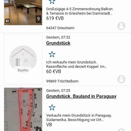
Merken
Großzügige 4-5 Zimmerwohnung Balkon
& Terrasse in Griesheim bei Darmstadt
von privat zu
619 €
VB
9
KI
verkaufen
Objektbeschreibung
Bei dem
angebotenen Objekt handelt es sich um
64347 Griesheim
eine attraktive 4/5-Zimmerwohnung in...
Gestern, 07:32
Grundstück
Merken
Ich verkaufe mein Grundstück.
Rasenfläche und derzeit Koppel. Im
deklarierten Flächennutzungsplan der VG
60 €
VB
Nesseaue als Mischgebiet ausgewiesen,
so dass es zukünftig bebaut werden
99869 Tröchtelborn
kann. Nach Rücksprache...
Gestern, 07:25
Grundstück, Bauland in Paraguay
Merken
Verkaufe mein Grundstück in Paraguay,
Südamerika. Besichtigung vor Ort
möglich, mein Onkel (wohnhaft in
VB
Paraguay) verwaltet alles und wickelt den