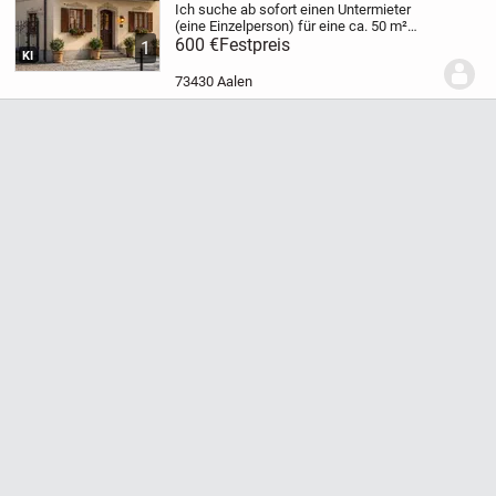
Ich suche ab sofort einen Untermieter
(eine Einzelperson) für eine ca. 50 m²
große, voll möblierte 2-Zimmer-
600 €
Festpreis
1
KI
Dachgeschosswohnung in bester Lage
der Aalen-City.
Top-Lage
* Nur ca. 150 m
73430 Aalen
zum Rathaus...