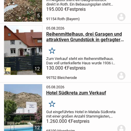
direkt in Roth.
Ein Bebauungsplan steht
bereits, kann aber noch geändert werden.
195.000 €
Festpreis
Wohnhaus mit 3 Ebenen und einer
5
Garage.
Näheres unter
91154 Roth (Bayern)
mail(a)erdemir.cc
Tel...
05.08.2026
Reihenmittelhaus, drei Garagen und
attraktiven Grundstück in gefragter
Lage
Merken
Zum Verkauf steht ein Reihenmittelhaus.
Das voll unterkellerte Haus wurde 1936 in
Massivbauweise errichtet und ab 1997
130.000 €
Festpreis
12
saniert.
Im Erdgeschoss des Hauses
befindet sich ein Flur, ein Wohnzimmer,
99752 Bleicherode
eine...
05.08.2026
Hotel Südkreta zum Verkauf
Merken
Gut eingeführtes Hotel in Matala Südkreta
mit einer großen Anzahl Stammgästen,
vorzugsweise aus dem deutsch
1.260.000 €
Festpreis
sprachigen Raum und aus Frankreich.
12
Matala:
Matala ist ein Dorf an der
68199 Mannheim