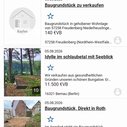
Baugrundstück zu verkaufen
Merken
Baugrundstück in gehobener Wohnlage
von 57258 Freudenberg Niederheuslingen
zu verkaufen.
Ca. 850qm, unverbaubar
Auf
140 €
VB
dem Grundstück befindet sich ein
ehemaliger Fisch Teich der sich gut zu
57258 Freudenberg (Nordrhein-Westfalen)
einem Natur...
05.08.2026
Idylle im schlaubetal mit Seeblick
Merken
Wir verkaufen aus gesundheitlichen
Gründen unseren schönen Bungalow. Er
befindet sich auf dem Camping-u.
11.500 €
VB
Wochenendhausplatz am Schervenzsee.
10
Er ist möbliert und sofort
16321 Bernau (Berlin)
bezugsfertig.
Pacht inkl. 1PKW ...
05.08.2026
Baugrundstück, Direkt in Roth
Merken
Im Angebot steht ein Baugrundstück