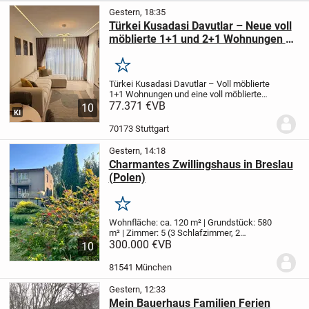
Gestern, 18:35
Türkei Kusadasi Davutlar – Neue voll
möblierte 1+1 und 2+1 Wohnungen zu
verkaufen
Merken
Türkei Kusadasi Davutlar – Voll möblierte
1+1 Wohnungen und eine voll möblierte
2+1 Wohnung
77.371 €
VB
Unsere Wohnungen sind
10
KI
neu und unbenutzt.
Sie befinden sich in
der Nähe von Supermärkten, dem
70173 Stuttgart
Gesundheitszent...
Gestern, 14:18
Charmantes Zwillingshaus in Breslau
(Polen)
Merken
Wohnfläche: ca. 120 m² | Grundstück: 580
m² | Zimmer: 5 (3 Schlafzimmer, 2
Wohnzimmer) | Baujahr: 1970er
300.000 €
VB
Dieses
10
liebevoll gepflegte Zwillingshaus
(Doppelhaushälfte) aus den 1970er
81541 München
Jahren bietet auf...
Gestern, 12:33
Mein Bauerhaus Familien Ferien