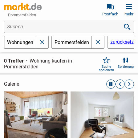
Postfach
mehr
Pommersfelden
Suchen
zurücksetze
Wohnungen
Pommersfelden
schließen
schließen
0 Treffer
Wohnung kaufen in
Pommersfelden
Suche
Sortierung
speichern
Galerie
automatische R
zurückblät
weite