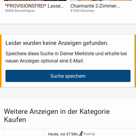
*PROVISIONSFREI* Lassen
Charmante 2-Zimmer-
Sie sich diese Chance nicht
Wohnung in Giesing - ruhig
95493 Bischofsgrün
81549 München
entgehen!
gelegen, gut angebunden &
mit individuellem Potential
Leider wurden keine Anzeigen gefunden.
Speichere diese Suche in Deiner Merkliste und erhalte bei
neuen Anzeigen optional eine E-Mail.
Suche speichern
Weitere Anzeigen in der Kategorie
Kaufen
Heute, vor 37 Min.
PushUp