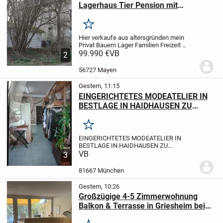
Lagerhaus Tier Pension mit
Garten+Stellplatz Nürburgring Nähe
Merken
Hier verkaufe aus altersgründen mein
Privat Bauern Lager Familien Freizeit
Ferien Haus mit Garten+Campen
99.990 €
VB
2
Stellplatz ,auch Tier Pension
möglich,rundum Grundstück 205
56727 Mayen
qm+mehr möglich,Haus 100qm,9...
Gestern, 11:15
EINGERICHTETES MODEATELIER IN
BESTLAGE IN HAIDHAUSEN ZU
VERKAUFEN
Merken
EINGERICHTETES MODEATELIER IN
BESTLAGE IN HAIDHAUSEN ZU
VERKAUFEN
VB
LEISTUNGEN
Änderungen &
3
Maßanfertigung & Brautkleider & Eigenes
Design
KUNDSCHAFT
Stammkundschaft
81667 München
vorhanden.
LAGE:
Sehr zentral in...
Gestern, 10:26
Großzügige 4-5 Zimmerwohnung
Balkon & Terrasse in Griesheim bei
Darmstadt von privat zu verkaufen