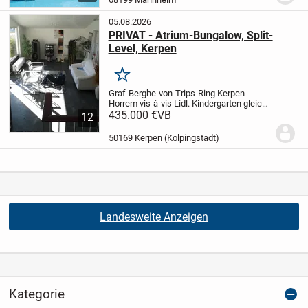
Südküste der...
05.08.2026
PRIVAT - Atrium-Bungalow, Split-
Level, Kerpen
Merken
Graf-Berghe-von-Trips-Ring
Kerpen-
Horrem vis-à-vis Lidl.
Kindergarten gleich
um die
435.000 €
Ecke und‍ schöner Spielplatz
VB
direkt
12
in der Bungalow-Wohn-
Anlage.
Bußhaltestelle in alle
Richtungen nur...
50169 Kerpen (Kolpingstadt)
Landesweite Anzeigen
Kategorie