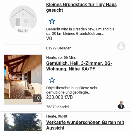
Kleines Grundstück für Tiny Haus
gesucht
Merken
Gesucht wird in Dresden bzw. Umland bis
ca. 20 km kleines Grundstück zur
Pacht/Miete/Kauf für Stellung eines Tiny
VB
Hauses.
01279 Dresden
Heute, vor 56 Min.
Gemütlich. Hell. 3-Zimmer. DG-
Wohnung. Nähe-KA/PF.
Merken
Objektbeschreibung
Diese sehr
gemütliche und gepflegte
Dachgeschosswohnung befindet sich in
230.000 €
VB
10
einem Mehrfamilienhaus aus dem Jahr
1995 in ruhiger Wohnlage von
76870 Kandel
Straubenhardt.
Ein Highlight ist der...
Heute, 06:48
Verkaufe wunderschönen Garten mit
Aussicht