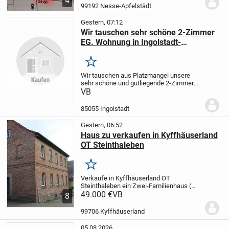
4
Verkauf ab. Titel vorhanden. Er hat eine
99192 Nesse-Apfelstädt
Vollmacht von...
Gestern, 07:12
Wir tauschen sehr schöne 2-Zimmer
EG. Wohnung in Ingolstadt-
Oberhaunstadt gegen älteres Haus.
Merken
Wir tauschen aus Platzmangel unsere
sehr schöne und gutliegende 2-Zimmer
Erdgeschoß Wohnung mit 61m
VB
Wohnraum und ca.120m Grund und einen
Tiefgaragenplatz gegen älteres Haus.Die
85055 Ingolstadt
Wohnung ist neu...
Gestern, 06:52
Haus zu verkaufen in Kyffhäuserland
OT Steinthaleben
Merken
Verkaufe in Kyffhäuserland OT
Steinthaleben ein Zwei-Familienhaus (
ehemalige Schule ). Baujahr 1925, 8
49.000 €
VB
8
Zimmer, Küche, Bad und WC. Ca 165 m²
Wohnfläche. Grundstück 257 m². Es sind
99706 Kyffhäuserland
größere Renovierungs...
05.08.2026