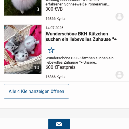
erfahrenen Schneeweiße Pomeranian
Boo als erfahrene Deckrüde. Rocky Deck
300 €
VB
3
zügig und Instinktsicher gesunde
Hündinnen, auch andere Rassen.
Bisher
16866 Kyritz
blieb keine Hündin...
14.07.2026
Wunderschöne BKH-Kätzchen
suchen ein liebevolles Zuhause 🐾
Merken
Wunderschöne BKH-Kätzchen suchen ein
liebevolles Zuhause 🐾
Unsere
bezaubernden reinrassigen Britisch-
600 €
Festpreis
10
Kurzhaar-Kätzchen (BKH) wachsen
liebevoll in unserer Familie auf und
16866 Kyritz
suchen bald ihr neues...
Alle 4 Kleinanzeigen öffnen