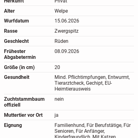
Herkunft
Privat
wunderschöne Ahnentafel.
Alter
Welpe
Geschwister von davorige Wurf auch in Foto Galerie zu
Wurfdatum
15.06.2026
sehen.
Rasse
Zwergspitz
Wir hoffen dass wir treffen uns bald, bei Interesse melden
Geschlecht
Rüden
Sie sich bei meiner Mama .
Frühester
08.09.2026
Preis : 1650
Abgabetermin
Größe (in cm)
20
Gesundheit
Mind. Pflichtimpfungen, Entwurmt,
Tierarztcheck, Gechipt, EU-
Heimtierausweis
Zuchtstammbaum
nein
offiziell
Muttertier vor Ort
ja
Eignung
Familienhund, Für Berufstätige, Für
Senioren, Für Anfänger,
Kinderfreundlich, Mit Katzen