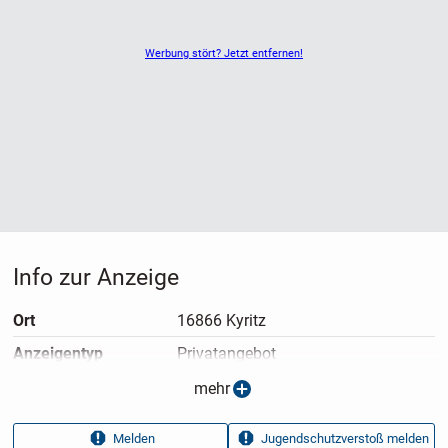
Werbung stört? Jetzt entfernen!
Info zur Anzeige
Ort
16866 Kyritz
Anzeigen­typ
Privatangebot
Anzeigen­datum
05.08.2026
mehr
Anzeigen­kennung
5ac066b1
Melden
Jugendschutzverstoß melden