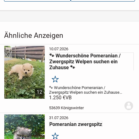
Aufrufe dieser
50
Anzeige
Kategorie
Tiere
›
Hunde
›
Rassehunde
Ähnliche Anzeigen
10.07.2026
🐾 Wunderschöne Pomeranian /
Zwergspitz Welpen suchen ein
Zuhause 🐾
Merken
🐾 Wunderschöne Pomeranian /
12
Zwergspitz Welpen suchen ein Zuhause
🐾
1.250 €
Unsere zauberhaften Pomeranian
VB
(Zwergspitz) Welpen wurden am
03.05.2026 geboren und suchen ab dem
53639 Königswinter
26.07.2026 ein liebevolles...
31.07.2026
Pomeranian zwergspitz
Merken