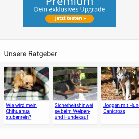
Unsere Ratgeber
Wie wird mein
Sicherheitshinwei
Joggen mit Hund
Chihuahua
se beim Welpen-
Canicross
stubenrein?
und Hundekauf