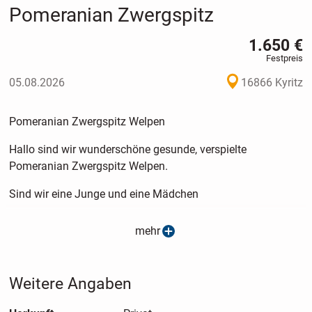
Pomeranian Zwergspitz
1.650 €
Festpreis
05.08.2026
16866 Kyritz
Pomeranian Zwergspitz Welpen
Hallo sind wir wunderschöne gesunde, verspielte
Pomeranian Zwergspitz Welpen.
Sind wir eine Junge und eine Mädchen
Wir entwickeln uns sehr gut und werden zum abgabe
mehr
Termin gut sozialesirt sein, geimpft gechipt, bekommen ein
EU-Pass, und ein Gesundheitszeugnis und natürlich auch
ein Starterpaket. Meine Mama und Papa wohnen auch bei
Weitere Angaben
uns zu Hause, die beiden sind wunderschöne Pomeranian .
Papa ist Pomeranian Boo Mama ist Pomeranian mit eine