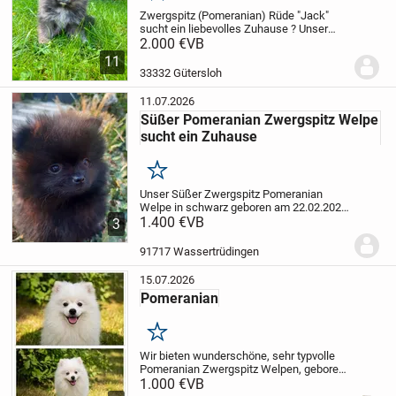
Zwergspitz (Pomeranian) Rüde "Jack"
sucht ein liebevolles Zuhause ?
Unser
kleiner Zwergspitz-Rüde Jack, geboren
2.000 €
VB
am 16.05.2026, sucht ab der 12.
11
Lebenswoche ein liebevolles und
33332 Gütersloh
verantwortungsbewusst...
11.07.2026
Süßer Pomeranian Zwergspitz Welpe
sucht ein Zuhause
Merken
Unser Süßer Zwergspitz Pomeranian
Welpe in schwarz geboren am 22.02.2026
darf ab sofort in ein neues Zuhause
1.400 €
VB
3
einziehen.
Der kleine wird von beiden
Elterntieren liebevoll aufgezogen und
91717 Wassertrüdingen
sozialisiert....
15.07.2026
Pomeranian
Merken
Wir bieten wunderschöne, sehr typvolle
Pomeranian Zwergspitz Welpen, geboren
am 14.12.2025.
1.000 €
VB
Die Welpen begeistern
durch ihren besonders schönen Teddytyp