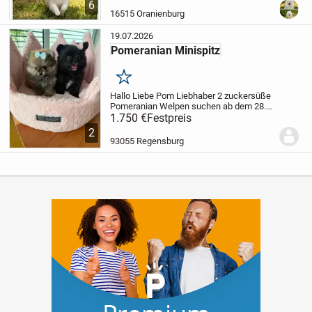
6
mit kurzer Nase, dichter plüschiger...
16515 Oranienburg
19.07.2026
Pomeranian Minispitz
Merken
Hallo Liebe Pom Liebhaber 2 zuckersüße
Pomeranian Welpen suchen ab dem 28.
August ein liebevolles Zuhause. Am
1.750 €
Festpreis
05.06.26 hatte unsere Hündin 2 Welpen
2
zur Welt gebracht in der Farbe Schwarz
93055 Regensburg
und Braun....