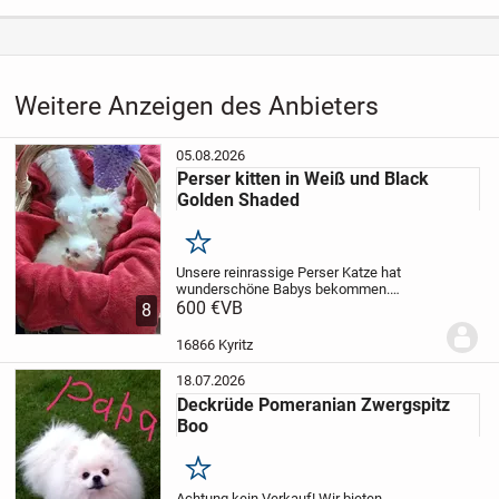
Weitere Anzeigen des Anbieters
05.08.2026
Perser kitten in Weiß und Black
Golden Shaded
Merken
Unsere reinrassige Perser Katze hat
wunderschöne Babys bekommen.
Mädchens und Jungs.
600 €
VB
Beiden Eltern sind
8
reinrassige Perser Katzen, mit Ärztlichen
Untersuchungen für Blutgruppe und
16866 Kyritz
Hörtest.
Zum...
18.07.2026
Deckrüde Pomeranian Zwergspitz
Boo
Merken
Achtung kein Verkauf!
Wir bieten