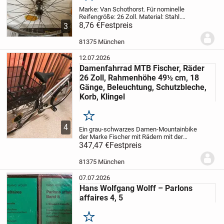
Marke: Van Schothorst.
Für nominelle
Reifengröße: 26 Zoll.
Material: Stahl.
Anzahl der Speichen: 36.
8,76 €
Festpreis
Anzahl der
3
Reflektoren: 3.
Breite: 14,065 cm.
Farbe:
glänzend stählern.
Durchmesser: 57,5...
81375 München
12.07.2026
Damenfahrrad MTB Fischer, Räder
26 Zoll, Rahmenhöhe 49½ cm, 18
Gänge, Beleuchtung, Schutzbleche,
Korb, Klingel
Merken
4
Ein grau-schwarzes Damen-Mountainbike
der Marke Fischer mit Rädern mit der
Nenngröße 26 Zoll zu verkaufen. Der
347,47 €
Festpreis
tatsächliche Außendurchmesser der
Reifen beträgt ≈ 66 cm. Das Fahrrad hat
81375 München
Rahmenhöhe...
07.07.2026
Hans Wolfgang Wolff – Parlons
affaires 4, 5
Merken