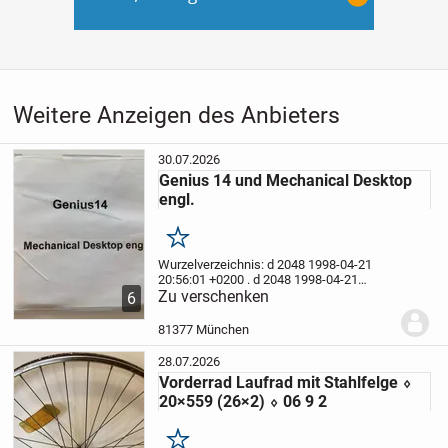
Weitere Anzeigen des Anbieters
30.07.2026
Genius 14 und Mechanical Desktop
engl.
Merken
Wurzelverzeichnis:
d 2048 1998-04-21
20:56:01 +0200 .
d 2048 1998-04-21
20:56:09 +0200 Genius14
Zu verschenken
d 2048 1998-04-
6
21 20:56:28 +0200 Mkl_ACAD
Genius14:
d
2048 1998-04-21 20:56:09 +0200 G14_0
d
81377 München
2048...
28.07.2026
Vorderrad Laufrad mit Stahlfelge ⬨
20×559 (26×2) ⬨ 06 9 2
Merken