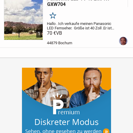
GXW704
Merken
Hallo . Ich verkaufe meinen Panasonic
LED Fernseher. Größe ist 40 Zoll .Er ist
ca. 6Jahre Jung, gebraucht und
70 €
VB
1
funktioniert!
Nur Abholung!
44879 Bochum