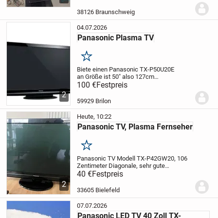
vorhanden.
Fernbedienung ist auch
da.
Kann vor Ort gerne angeschaut
38126 Braunschweig
werden.
Ohne Fernsehregal...
04.07.2026
Panasonic Plasma TV
Merken
Biete einen Panasonic TX-P50U20E
an
Größe ist 50" also 127cm
Bildschirmdiagonale. Das Gerät wurde
100 €
Festpreis
2010 hergestellt und ist in guten Zustand.
2
Funktioniert Einwandfrei. Muss in 59929
59929 Brilon
Brilon abgeholt...
Heute, 10:22
Panasonic TV, Plasma Fernseher
Merken
Panasonic TV Modell TX-P42GW20, 106
Zentimeter Diagonale, sehr gute
Bildqualität, voll funktionsfähig, gut
40 €
Festpreis
gepflegt, mit Fernbedienung und
2
Antennenkabel - bitte Abholung in
33605 Bielefeld
Bielefeld
07.07.2026
Panasonic LED TV 40 Zoll TX-