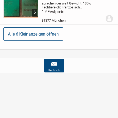
sprachen der welt
Gewicht: 130 g
Fachbereich: Französisch
Ausgangssprache: Deutsch
1 €
Festpreis
6
Erscheinungsjahr: 1973
Breite einer
Kassette: 6,975 cm
Höhe einer Kassette:
81377 München
1,8 cm
Länge einer Kassette: 10,95...
Alle 6 Kleinanzeigen öffnen
Nachricht