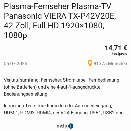
Plasma-Fernseher Plasma-TV
Panasonic VIERA TX-P42V20E,
42 Zoll, Full HD 1920×1080,
1080p
14,71 €
Festpreis
06.07.2026
81375 München
Verkaufsumfang: Fernseher, Stromkabel, Fernbedienung
(ohne Batterien) und eine 4-auf-1-ausgedruckte
Bedienungsanleitung.
In meinen Tests funktionierten der Antenneneingang,
HDMI1, HDMI3, HDMI4, der VGA-Eingang, USB1, USB2 und
die Ethernet-Buchse, wobei ich keine vollständigen Tests
mehr
aller Funktionen dieser Anschlüsse vornahm. In meinen