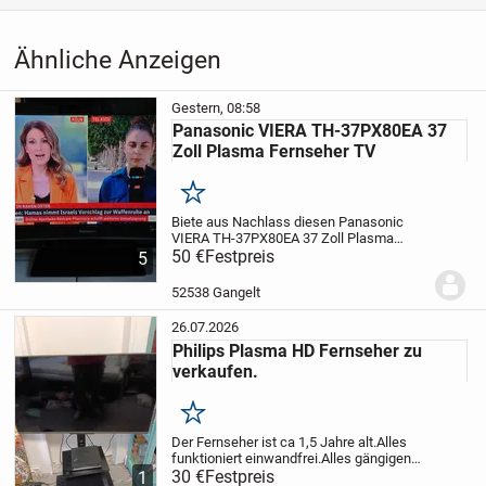
Kategorie
Elektronik & Technik
›
Unterhaltungselektronik
›
TV
›
Ähnliche Anzeigen
Fernseher
Gestern, 08:58
Panasonic VIERA TH-37PX80EA 37
Zoll Plasma Fernseher TV
Merken
Biete aus Nachlass diesen
Panasonic
VIERA
TH-37PX80EA
37 Zoll Plasma
Fernseher
50 €
Festpreis
Abmessung (BxHxT): 917 x 665
5
x 327 mm
Er Funktioniert einwandfrei, und
kann gerne vor Ort angeschlossen und...
52538 Gangelt
26.07.2026
Philips Plasma HD Fernseher zu
verkaufen.
Merken
Der Fernseher ist ca 1,5 Jahre alt.
Alles
funktioniert einwandfrei.
Alles gängigen
Funktionen sind
30 €
Festpreis
1