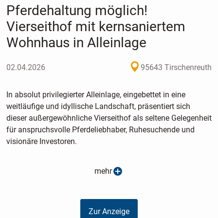
Pferdehaltung möglich!
Vierseithof mit kernsaniertem
Wohnhaus in Alleinlage
02.04.2026
95643 Tirschenreuth
In absolut privilegierter Alleinlage, eingebettet in eine
weitläufige und idyllische Landschaft, präsentiert sich
dieser außergewöhnliche Vierseithof als seltene Gelegenheit
für anspruchsvolle Pferdeliebhaber, Ruhesuchende und
visionäre Investoren.
Auf einem beeindruckenden Grundstück von ca. 12.066 m²
mehr
entfaltet sich ein Anwesen, das durch seine Großzügigkeit,
hochwertige Ausstattung und vielseitige
Nutzungsmöglichkeiten überzeugt.
Zur Anzeige