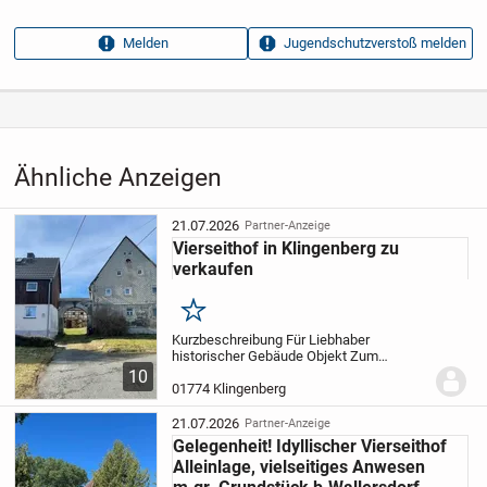
Anzeigen­kennung
ec4c59dd
Melden
Jugendschutzverstoß melden
Aufrufe dieser
28
Anzeige
Kategorie
Immobilien
›
Kaufen
›
Häuser
Ähnliche Anzeigen
21.07.2026
Partner-Anzeige
Vierseithof in Klingenberg zu
verkaufen
Merken
Kurzbeschreibung Für Liebhaber
historischer Gebäude Objekt Zum
Verkauf steht dieses Wohnstallhaus und
10
die drei Seitengebäude eines
01774 Klingenberg
Vierseithofes, mit Resten alter
Hofpflasterung und Torbogen. Alle...
21.07.2026
Partner-Anzeige
Gelegenheit! Idyllischer Vierseithof
Alleinlage, vielseitiges Anwesen