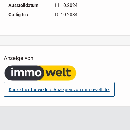
Arbeiten.
Ausstelldatum
11.10.2024
Gültig bis
10.10.2034
Ergänzt wird das Raumangebot durch eine großzügige
Ausbaureserve von ca. 294 m², die zusätzliche Perspektiven
eröffnet. Insgesamt stehen im Wohnhaus ca. 609 m²
Nutzfläche zur Verfügung.
Das Erdgeschoss ist derzeit als potenzielle Gaststube
Anzeige von
vorbereitet und bietet die räumlichen Voraussetzungen für
eine Küche, Gästetoilette und Lagerfläche. Eine konkrete
Aufteilung ist jedoch noch nicht erfolgt, sodass vielfältige
Nutzungskonzepte - etwa für Gastronomie, ein Hofcafé oder
Veranstaltungen - flexibel umgesetzt werden können.
Klicke hier für weitere Anzeigen von immowelt.de.
Im Obergeschoss befinden sich neben einer separaten
Büroeinheit auch bis zu fünf Fremdenzimmer, wodurch sich
attraktive Möglichkeiten im Bereich Ferienvermietung oder
Seminarbetrieb ergeben.