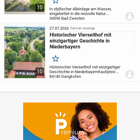
Merken
10
In idyllischer Alleinlage am Wasser,
eingebettet in die reizvolle Natur
Nordhessens, präsentiert sich die
34596 Bad Zwesten
Keilmühle in Bad Zwesten als
außergewöhnliches Anwesen mit
27.07.2026
Partner-Anzeige
vielfältigen Nutzungsmöglichkeiten....
Historischer Vierseithof mit
einzigartiger Geschichte in
Niederbayern
Merken
Historischer Vierseithof mit einzigartiger
10
Geschichte in Niederbayern
Kaufpreis:
927.000 € VB
84140 Gangkofen
Objektdaten:
Objektart
Historischer Vierseithof /
Bauernhaus
Wohnfläche ca. 340
m²
Grundstücksfläche ca....