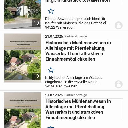
m.gr. Grundstück b.Wallersdorf
Merken
Dieses Anwesen eignet sich ideal für
10
Käufer mit Visionen, die das Potenzial
eines großzügigen Hofes in einzigartiger
94522 Wallersdorf
Lage erkennen und verwirklichen
möchten.
Zum Verkauf steht ein
21.07.2026
Partner-Anzeige
ehemaliger...
Historisches Mühlenanwesen in
Alleinlage mit Pferdehaltung,
Wasserkraft und attraktiven
Einnahmemöglichkeiten
Merken
10
In idyllischer Alleinlage am Wasser,
eingebettet in die reizvolle Natur
Nordhessens, präsentiert sich die
34596 Bad Zwesten
Keilmühle in Bad Zwesten als
außergewöhnliches Anwesen mit
21.07.2026
Partner-Anzeige
vielfältigen Nutzungsmöglichkeiten....
Historisches Mühlenanwesen in
Alleinlage mit Pferdehaltung,
Wasserkraft und attraktiven
Einnahmemöglichkeiten