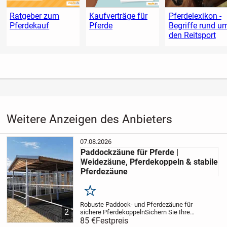
Ratgeber zum
Kaufverträge für
Pferdelexikon -
Pferdekauf
Pferde
Begriffe rund u
den Reitsport
Weitere Anzeigen des Anbieters
07.08.2026
Paddockzäune für Pferde |
Weidezäune, Pferdekoppeln & stabile
Pferdezäune
Merken
Robuste Paddock- und Pferdezäune für
2
sichere Pferdekoppeln
Sichern Sie Ihre
Pferde mit hochwertigen Paddockzäunen
85 €
Festpreis