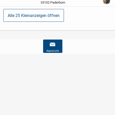
Reitanlagen.
Unsere Futtertröge für
33102 Paderborn
Pferde sind speziell für...
Alle 25 Kleinanzeigen öffnen
Nachricht