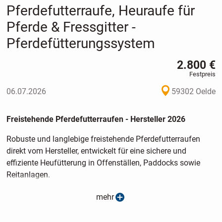
Pferdefutterraufe, Heuraufe für
Pferde & Fressgitter -
Pferdefütterungssystem
2.800 €
Festpreis
06.07.2026
59302 Oelde
Freistehende Pferdefutterraufen - Hersteller 2026
Robuste und langlebige freistehende Pferdefutterraufen
direkt vom Hersteller, entwickelt für eine sichere und
effiziente Heufütterung in Offenställen, Paddocks sowie
Reitanlagen.
Als Hersteller von Pferdefutterraufen bieten wir
mehr
Konstruktionen aus eigener Produktion - ohne
Zwischenhandel, was attraktive Konditionen für private und