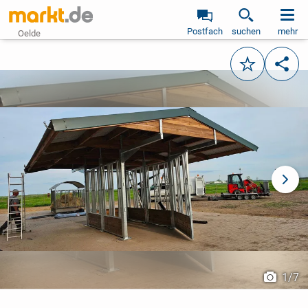
Postfach
suchen
mehr
Oelde
Merken
Teile
vorheriges Bild
näch
1
/
7