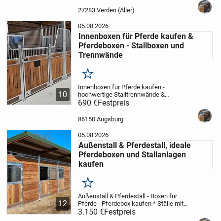
und Weidezäunen für Pferde - stabil,
langlebig und einfach zu
27283 Verden (Aller)
montieren.
Unsere...
05.08.2026
Innenboxen für Pferde kaufen &
Pferdeboxen - Stallboxen und
Trennwände
Merken
Innenboxen für Pferde kaufen -
10
hochwertige Stalltrennwände &
Boxensysteme vom Hersteller
690 €
Festpreis
🐎
Hochwertige Innenboxen für Pferde und
stabile Trennwände für moderne
86150 Augsburg
Pferdeställe
Unsere Innenboxen für...
05.08.2026
Außenstall & Pferdestall, ideale
Pferdeboxen und Stallanlagen
kaufen
Merken
Außenstall & Pferdestall - Boxen für
12
Pferde - Pferdebox kaufen
* Ställe mit
hoher Schneelast und Windlastkapazität -
3.150 €
Festpreis
solide, langlebige und sichere Lösung für