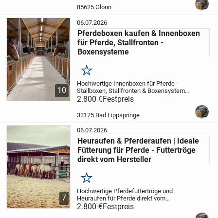
jede Pferdehaltung
Modell Standard...
85625 Glonn
06.07.2026
Pferdeboxen kaufen & Innenboxen
für Pferde, Stallfronten -
Boxensysteme
Merken
Hochwertige Innenboxen für Pferde -
10
Stallboxen, Stallfronten & Boxensysteme |
Pferdeboxen direkt vom Hersteller.
2.800 €
Festpreis
Hochwertige Innenboxen für Pferde direkt
aus eigener Produktion - die ideale
33175 Bad Lippspringe
Lösung...
06.07.2026
Heuraufen & Pferderaufen | Ideale
Fütterung für Pferde - Futtertröge
direkt vom Hersteller
Merken
Hochwertige Pferdefuttertröge und
7
Heuraufen für Pferde direkt vom
Hersteller - ideal für Pferdeställe,
2.800 €
Festpreis
Offenställe, Paddockanlagen und