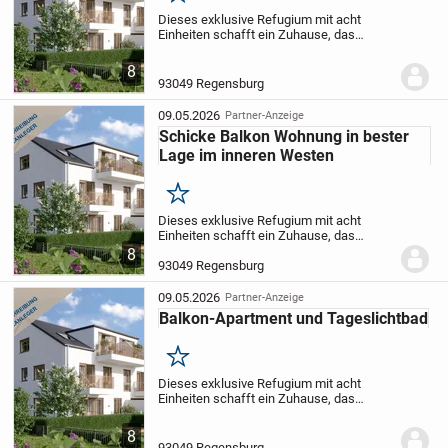
Dieses exklusive Refugium mit acht
Einheiten schafft ein Zuhause, das
Geborgenheit und Komfort auf
angenehme Weise vereint. Die Architektur
8
besticht durch zurückhaltende Moderne
93049 Regensburg
und fügt sich...
09.05.2026
Partner-Anzeige
Schicke Balkon Wohnung in bester
Lage im inneren Westen
Merken
Dieses exklusive Refugium mit acht
Einheiten schafft ein Zuhause, das
Geborgenheit und Komfort auf
8
angenehme Weise vereint. Die Architektur
93049 Regensburg
besticht durch zurückhaltende Moderne
und fügt sich...
09.05.2026
Partner-Anzeige
Balkon-Apartment und Tageslichtbad
Merken
Dieses exklusive Refugium mit acht
Einheiten schafft ein Zuhause, das
Geborgenheit und Komfort auf
angenehme Weise vereint. Die Architektur
8
besticht durch zurückhaltende Moderne
93049 Regensburg