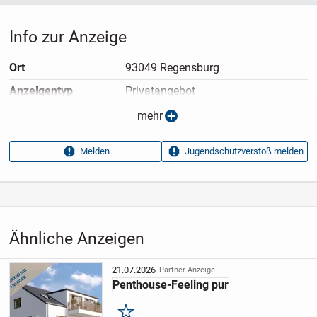
Info zur Anzeige
Ort
93049 Regensburg
Anzeigen­typ
Privatangebot
Anzeigen­datum
09.05.2026
mehr
Anzeigen­kennung
036cd53c
Melden
Jugendschutzverstoß melden
Aufrufe dieser
11
Anzeige
Kategorie
Immobilien
›
Kaufen
›
Wohnungen
Ähnliche Anzeigen
21.07.2026
Partner-Anzeige
Penthouse-Feeling pur
Merken