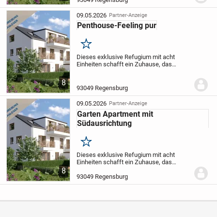
und fügt sich...
09.05.2026
Partner-Anzeige
Penthouse-Feeling pur
Merken
Dieses exklusive Refugium mit acht
Einheiten schafft ein Zuhause, das
Geborgenheit und Komfort auf
angenehme Weise vereint. Die Architektur
8
besticht durch zurückhaltende Moderne
93049 Regensburg
und fügt sich...
09.05.2026
Partner-Anzeige
Garten Apartment mit
Südausrichtung
Merken
Dieses exklusive Refugium mit acht
Einheiten schafft ein Zuhause, das
Geborgenheit und Komfort auf
8
angenehme Weise vereint. Die Architektur
93049 Regensburg
besticht durch zurückhaltende Moderne
und fügt sich...