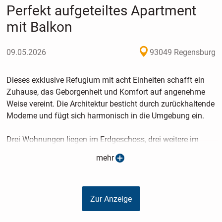
Perfekt aufgeteiltes Apartment
mit Balkon
09.05.2026
93049 Regensburg
Dieses exklusive Refugium mit acht Einheiten schafft ein
Zuhause, das Geborgenheit und Komfort auf angenehme
Weise vereint. Die Architektur besticht durch zurückhaltende
Moderne und fügt sich harmonisch in die Umgebung ein.
Drei Wohnungen liegen im Erdgeschoss, drei weitere im
Obergeschoss und zwei Einheiten runden das Angebot im
mehr
Dachgeschoss ab.
Das Dachgeschoss kann zu einem großen Penthouse
vereint werden!
Zur Anzeige
Außen laden Balkone und Terrassen mit Gartenflächen zum