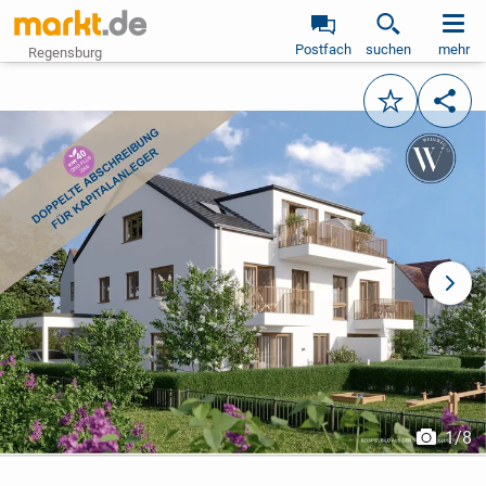
Postfach
suchen
mehr
Regensburg
Merken
Teile
vorheriges Bild
näch
1
/
8