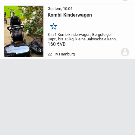
sehr...
Gestern, 10:04
Kombi-Kinderwagen
Merken
3 in 1 Kombikinderwagen, Bergsteiger
Capri, bis 15 kg, kleine Babyschale kann
auch als Autositz verwendet werden,
160 €
VB
150€, Abholung in Hamburg Mitte
8
22119 Hamburg