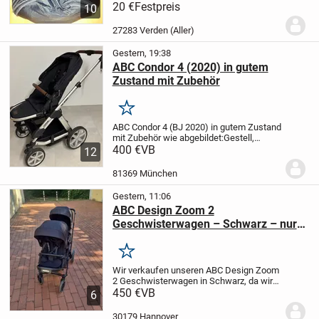
TEDDY Fußsack mit einer Länge von ca.
20 €
Festpreis
10
85 cm und einer Breite von ca. 48 cm im
verschlossenden Zustand, wie
27283 Verden (Aller)
abgebildet. Die Farbe...
Gestern, 19:38
ABC Condor 4 (2020) in gutem
Zustand mit Zubehör
Merken
ABC Condor 4 (BJ 2020) in gutem Zustand
mit Zubehör wie abgebildet:
Gestell,
Babywanne, Sportsitz, Babyschale inkl.
400 €
VB
12
Basisstation, Trittbrett mit Sitz.
Die Polster
wurden tiefengereinigt und haben...
81369 München
Gestern, 11:06
ABC Design Zoom 2
Geschwisterwagen – Schwarz – nur
2× benutzt
Merken
Wir verkaufen unseren ABC Design Zoom
2 Geschwisterwagen in Schwarz, da wir
ihn leider nicht mehr benötigen.
450 €
VB
Der
6
Kinderwagen wurde von uns nur zweimal
benutzt und befindet sich daher in einem
30179 Hannover