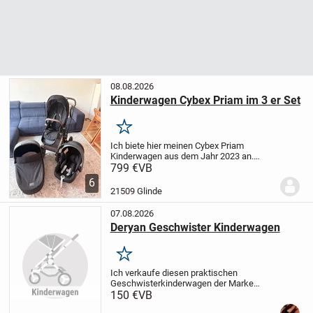
08.08.2026
Kinderwagen Cybex Priam im 3 er Set
Merken
Ich biete hier meinen Cybex Priam
Kinderwagen aus dem Jahr 2023 an.
Dieser stilvolle Kinderwagen in Rosé-
799 €
VB
Schwarz ist perfekt für moderne Eltern,
6
die Wert auf Design und Funktionalität
21509 Glinde
legen. Er ist...
07.08.2026
Deryan Geschwister Kinderwagen
Merken
Ich verkaufe diesen praktischen
Geschwisterkinderwagen der Marke
Deryan. Er wurde lediglich einmal benutzt
150 €
VB
und ist daher in einem neuwertigen