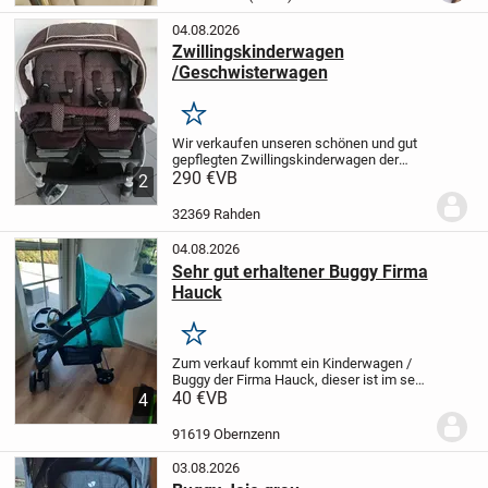
04.08.2026
Zwillingskinderwagen
/Geschwisterwagen
Merken
Wir verkaufen unseren schönen und gut
gepflegten Zwillingskinderwagen der
Marke Teutonia. Der Bezug ist dunkel
290 €
VB
2
braun und hat helle Creme farbene
punkte.
Wir haben ihn sowohl im Haus als
32369 Rahden
auch draußen...
04.08.2026
Sehr gut erhaltener Buggy Firma
Hauck
Merken
Zum verkauf kommt ein Kinderwagen /
Buggy der Firma Hauck, dieser ist im sehr
guten Zustand, fast wie neu, siehe Bilder
40 €
VB
4
Maße zusammengeklappt 92 x 54 x 38
cm
Maße aufgebaut 92 x 52 x 106 cm
...
91619 Obernzenn
03.08.2026