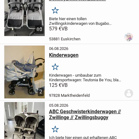
Merken
Biete hier einen tollen
Zwillingskinderwagen von Bugabo
Donkey 2 mit sehr viel Zubehör. Dazu
579 €
VB
10
Adapter für den Maxi Cosi. Der Wagen
lässt sich sehr leicht fahren, einfach
53881 Euskirchen
zusammen klappbar. Die Farbe...
06.08.2026
Kinderwagen
Merken
Kinderwagen - umbaubar zum
Kindersportwagen: Teutonia Be You, blau-
creme-gemustert, mit Maxi Cosi Adapter,
125 €
VB
inkl. Sonnenschirm, Babyeinsatz,
2
Regenschutz, Tragetasche, sehr gut
97828 Marktheidenfeld
erhalten, unverbindliche...
05.08.2026
ABC Geschwisterkinderwagen //
Zwillinge // Zwillingsbuggy
Merken
Ich biete hier einen gut erhaltenen ABC