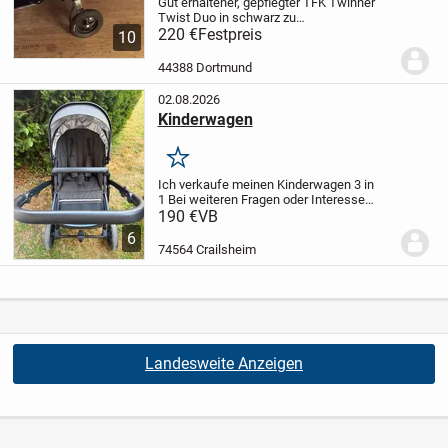
Gut erhaltener, gepflegter TFK Twinner
Twist Duo in schwarz zu
verkaufen,Dieses Modell ist sehr leicht.
220 €
Festpreis
10
Lässt sich gut zusammenfalten.
Hat
diverse Funktionen (Sitz- und
44388 Dortmund
Schlafposition, Sonnenblenden,...
02.08.2026
Kinderwagen
Merken
Ich verkaufe meinen Kinderwagen 3 in
1
Bei weiteren Fragen oder Interesse
gerne melden.
nur Abholung möglich
190 €
VB
6
74564 Crailsheim
Landesweite Anzeigen