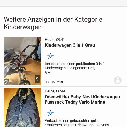
Weitere Anzeigen in der Kategorie
Kinderwagen
Heute, 09:41
Kinderwagen 3 in 1 Grau
Merken
Ich biete hier einen praktischen 3-in-1
Kinderwagen in elegantem Hell,
DunkelGrau mit Rot an. Der Kinderwagen
VB
ist erst 6 Monate alt und in einem sehr
9
guten Zustand.
* 3 Aufsätze
* 4 robuste
03185 Peitz
Vollgummi...
Heute, 06:49
Odenwälder Baby-Nest Kinderwagen
Fusssack Teddy Vario Marine
Merken
Verkaufe einen gebrauchten gut
erhaltenen original Odenwälder Babynest