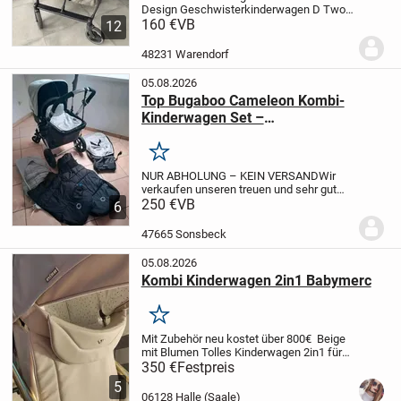
Design Geschwisterkinderwagen D Two
in einem schönen Grünton in einem super
160 €
VB
12
Zustand an. Er ist etwa 1,5 Jahre alt und
hat uns treue Dienste geleistet. Dieser...
48231 Warendorf
05.08.2026
Top Bugaboo Cameleon Kombi-
Kinderwagen Set –
Komplettausstattung & frisch
gewaschen!
Merken
NUR ABHOLUNG – KEIN VERSAND
Wir
verkaufen unseren treuen und sehr gut
erhaltenen Bugaboo Cameleon Kombi-
250 €
VB
6
Kinderwagen in der zeitlosen
Farbkombination Schwarz/Grau.
Das Set
47665 Sonsbeck
ist perfekt als Erstausstattu...
05.08.2026
Kombi Kinderwagen 2in1 Babymerc
Merken
Mit Zubehör neu kostet über 800€ Beige
mit Blumen Tolles Kinderwagen 2in1 für
längeren zeit
Meine Tochter ist schon zu
350 €
Festpreis
Groß
5
06128 Halle (Saale)