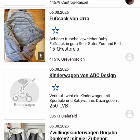
Zustand, auch wenn der Originalkarton
44579 Castrop-Rauxel
nicht mehr vorhanden...
06.08.2026
Fußsack von Urra
Merken
Schöner Kuschelig weicher Baby
Fußsack in grau
Sehr Guter Zustand
Bild
4 sind 60 cm länge
stammt aus einem
15 €
Festpreis
Nichtraucherhaushalt
Der Artikel ist noch
6
da solange er eingestellt ist
biete noch...
41516 Grevenbroich
06.08.2026
Kinderwagen von ABC Design
Merken
Verkauft wird ein Kinderwagen mit
Sportsitz und Babywanne. Dazu geben wir
außerdem einen Regenschutz und
250 €
VB
Adapter um die Babyschale aus dem Auto
direkt zu befestigenden.
33611 Bielefeld
06.08.2026
Zwillingskinderwagen Bugabo
Donkey2 mit viel Zubehör