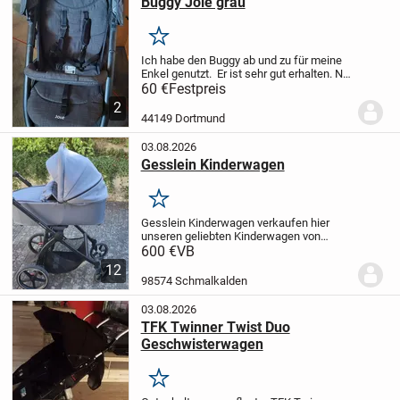
Buggy Joie grau
Merken
Ich habe den Buggy ab und zu für meine
Enkel genutzt. Er ist sehr gut erhalten.
Nur
Abholung in Dortmund-Dorstfeld, kein
60 €
Festpreis
Versand.
2
44149 Dortmund
03.08.2026
Gesslein Kinderwagen
Merken
Gesslein Kinderwagen
verkaufen hier
unseren geliebten Kinderwagen von
Gesslein inklusive
600 €
VB
Babyschalenaufsätzen, Babywanne,
12
Sportsitz und Buggyaufsatz der bis
98574 Schmalkalden
mindestens 3 Jahre (Kindesalter)
genutzt...
03.08.2026
TFK Twinner Twist Duo
Geschwisterwagen
Merken