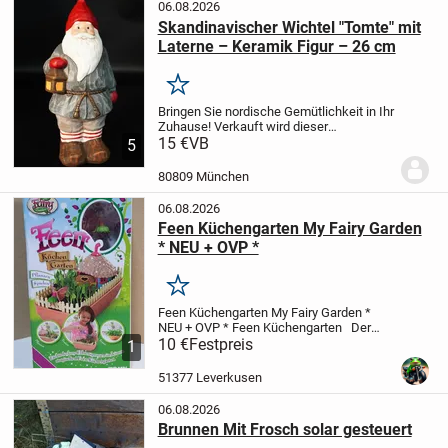
06.08.2026
Skandinavischer Wichtel "Tomte" mit
Laterne – Keramik Figur – 26 cm
Merken
Bringen Sie nordische Gemütlichkeit in Ihr
Zuhause!
Verkauft wird dieser
charmanten, traditionellen
15 €
VB
5
Weihnachtswichtel (auch bekannt als
Tomte oder Nisse) im skandinavischen
80809 München
Stil. Die Figur besticht...
06.08.2026
Feen Küchengarten My Fairy Garden
* NEU + OVP *
Merken
Feen Küchengarten My Fairy Garden *
NEU + OVP *
Feen Küchengarten
Der
neue Feen-Küchengarten für köstliches
10 €
Festpreis
1
Erbsensaatgut,
welche die Kinder
anbauen, ernten und essen können!
Wie
51377 Leverkusen
ein echtes...
06.08.2026
Brunnen Mit Frosch solar gesteuert