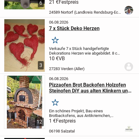
Sie wurde speziell entworfen, um den
21 €
Festpreis
6
gefiederten Freunden eine sichere
Wasserstelle zu bieten und lässt sich
24589 Nortorf (Landkreis Rendsburg-Eckernförde)
einfach...
06.08.2026
7 x Stück Deko Herzen
Merken
Verkaufe 7 x Stück handgefertigte
Dekorations Herzen wie abgebildet.
8 cm
breit und 13 cm hoch. Einzelstückpreis
10 €
VB
jeweils 1,50 Euro zuzüglich
3
Versandkosten. Privatverkauf ohne
27283 Verden (Aller)
Rücknahme Garantie !!!
06.08.2026
Pizzaofen Brot Backofen Holzofen
Steinofen DiY aus alten Klinkern und
Altziegel verblendern
Merken
Ein schönes Projekt, Bau eines
Brotbackofens,
aus Antikriemchen,
geschnitten, sowie aus
1 €
Festpreis
original
12
historischen Backsteinen.
Verwendet
wurden alte Mauersteine,
aus der
06198 Salzatal
Handbergung eines über 120...