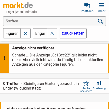
Postfach
mehr
Enger (Widukindstadt)
Suchen
zurücksetzen
Figuren
Enger
schließen
schließen
Anzeige nicht verfügbar
Schade … Die Anzeige „8c13cc22“ gilt leider nicht
mehr. Aber vielleicht wirst du fündig bei den aktuellen
Anzeigen aus der Kategorie Figuren.
0 Treffer
Steinfiguren Garten gebraucht in
Enger (Widukindstadt)
Suche
Sortierung
speichern
Leider wurden keine Anzeigen gefunden.