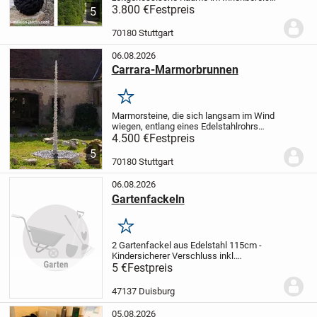
(jeder Größe) und im Außenbereich zur
3.800 €
Festpreis
5
Dekoration und Landschaftsgestaltung
von Gärten, Terrassen, Parks,
70180 Stuttgart
Schwimmbeckenrändern...
06.08.2026
Carrara-Marmorbrunnen
Merken
Marmorsteine, die sich langsam im Wind
wiegen, entlang eines Edelstahlrohrs
montiert, das auf einer dicken, mit
4.500 €
Festpreis
schwarzen Kieselsteinen bedeckten
5
Metallplatte befestigt ist, kreisförmig auf
70180 Stuttgart
einer...
06.08.2026
Gartenfackeln
Merken
2 Gartenfackel aus Edelstahl 115cm -
Kindersicherer Verschluss inkl.
Glasfaserdocht - Lange Brenndauer für
5 €
Festpreis
Draußen/Garten. Stück 5 €
47137 Duisburg
05.08.2026