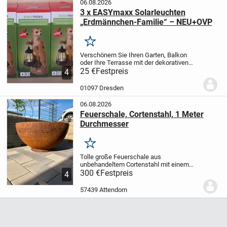
06.08.2026
3 x EASYmaxx Solarleuchten
„Erdmännchen-Familie“ – NEU+OVP
Merken
Verschönern Sie Ihren Garten, Balkon
oder Ihre Terrasse mit der dekorativen
handbemalten EASYmaxx Erdmännchen-
25 €
Festpreis
4
Familie! Ideal auch zur Beleuchtung von
Einfahrten, Gartenbereich etc. Verleihen
01097 Dresden
Sie Ihrem...
06.08.2026
Feuerschale, Cortenstahl, 1 Meter
Durchmesser
Merken
Tolle große Feuerschale aus
unbehandeltem Cortenstahl mit einem
Durchmesser von 1 Meter wegen
300 €
Festpreis
4
Platzmangel nach Umzug zu verkaufen.
FESTPREIS (keine VB)
Für das neue Heim
57439 Attendorn
ist sie einfach viel zu...