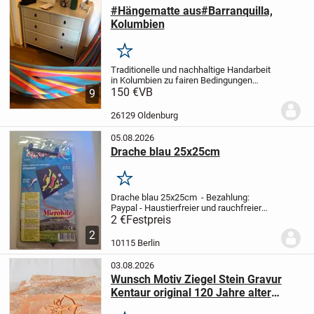
#Hängematte aus#Barranquilla,
Kolumbien
Merken
Traditionelle und nachhaltige Handarbeit
in Kolumbien zu fairen Bedingungen
Hängematte für bis zu 2 Personen
150 €
VB
9
Farbenfrohe Farbkombinationen mit
handgearbeitetem Doppel-Nadelstreifen.
26129 Oldenburg
Extra weicher,...
05.08.2026
Drache blau 25x25cm
Merken
Drache blau 25x25cm
- Bezahlung:
Paypal
- Haustierfreier und rauchfreier
Haushalt
- Versand erfolgt noch am
2 €
Festpreis
selben Tag, wenn die Post noch geöffnet
2
hat
- Mengenrabatt beim Kauf mehrerer
10115 Berlin
Artikel
...
03.08.2026
Wunsch Motiv Ziegel Stein Gravur
Kentaur original 120 Jahre alter
Klinker