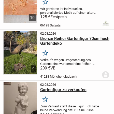
Merken
Wir gravieren ihr individuelles,
personalisiertes Motiv auf einen alten
Ziegelstein
125 €
Festpreis
aus echten Rückbausteinen,
10
über 120 Jahre alt.
Rückbauvorhaben aus
der Region Mitteldeutschland.
Gutes von...
06198 Salzatal
02.08.2026
Bronze Reiher Gartenfigur 70cm hoch
Gartendeko
Merken
Verkaufe wegen Umgestaltung des
Gartens eine wunderschöne Reiher -
Gartenfigur aus echter Bronze. Die
209 €
VB
9
detailreich gearbeitete Skulptur ist ein
echter Blickfang für jeden Garten oder
41238 Mönchengladbach
Teich.
• Echte...
02.08.2026
Gartenfigur zu verkaufen
Merken
Zum Verkauf steht diese Figur.
Ich habe
keine Verwendung dafür.
Keine Risse
oder sonstiges zu sehen.
Sie wiegt ca. 2