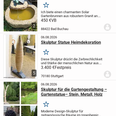
Merken
Ich biete einen charmanten Solar
Gartenbrunnen aus robustem Granit an.
Dieser Brunnen ist eine wunderschöne
450 €
VB
Ergänzung für jeden Garten oder Balkon
2
und sorgt für eine beruhigende
88422 Bad Buchau
Atmosphäre mit dem...
06.08.2026
Skulptur Statue Heimdekoration
Merken
Diese Skulptur drückt die Zerbrechlichkeit
und Stärke der menschlichen Natur aus.
Die sorgfältig gestapelten Steinscheiben
3.400 €
Festpreis
symbolisieren die Komplexität und Vielfalt
5
unseres Seins. Das Werk verkörpert...
70180 Stuttgart
06.08.2026
Skulptur für die Gartengestaltung –
Gartenstatue– Stein, Metall, Holz
Merken
Moderne Design-Skulptur für
zeitgenössische Räume im Innenbereich