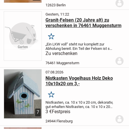
Länge 8 cm Umfang, 2,5 cm
12623 Berlin
Durchmesser, also...
Gestern, 11:22
Granit-Felsen (20 Jahre alt) zu
verschenken in 76461 Muggensturm
Merken
„Ein LKW voll“ steht nur komplett zur
Abholung bereit.
Ein Teil der Felsen ist so
schwer, daß wohl ein kleiner Ladekran an
Zu verschenken
der Ladefläche erforderlich ist.
circa.
circa
Kubikmeter ...
76461 Muggensturm
07.08.2026
Nistkasten Vogelhaus Holz Deko
10x10x20 cm 3,-
Merken
Nistkasten, ca. 10 x 10 x 20 cm, dekorativ,
gut erhalten
Nistkasten, ca. 10 x 10 x 20
cm, dekorativ, gut erhalten
3 €
Festpreis
7
24944 Flensburg