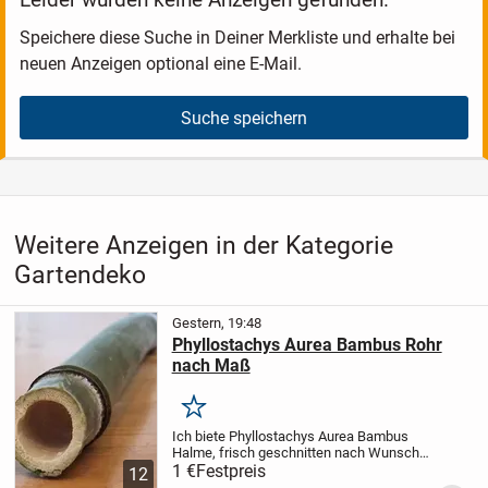
Speichere diese Suche in Deiner Merkliste und erhalte bei
neuen Anzeigen optional eine E-Mail.
Suche speichern
Weitere Anzeigen in der Kategorie
Gartendeko
Gestern, 19:48
Phyllostachys Aurea Bambus Rohr
nach Maß
Merken
Ich biete Phyllostachys Aurea Bambus
Halme, frisch geschnitten nach Wunsch
und Maß.
1 €
Festpreis
Preis 1,00 € pro laufenden
12
Meter
Zum Beispiel siehe Foto: 1,5 Meter