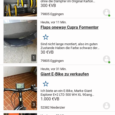
ohne die Dämpfer im Original Karton
verkauft
Gefahren wurden Sie auf einen
300 €
VB
Cupra Formentor VZ4
Guter Zustand
2
79805 Eggingen
Benut
Heute, vor 11 Min.
Flaps oneway Cupra Formentor
Merken
Sind nicht lange montiert, also im guten
Zustande
Haben die Farbe schwarz der
Marke Oneway
Für seitlich hinten am
30 €
VB
Eck
Fragen? Melden
1
79805 Eggingen
Benut
Heute, vor 31 Min.
Giant E-Bike zu verkaufen
Merken
Ich biete an ein E-Bike, Marke Giant
Explorer E+2 LTD 500 WH XL 9Gang
Shimano RH 59 cm
Farbe matt-
1.000 €
VB
dunkelblau Bj 12.2018
Neupreis 2300€
VB
3
1000 €
52382 Niederzier