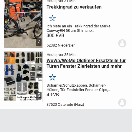
Heute, vor 31 Min.
Trekkingrad zu verkaufen
Merken
Ich biete an ein Trekkingrad der Marke
Conway
RH 58 cm Shimano
Schaltung
Farbe silbermetallic. Neupreis
300 €
VB
600€
Nur an Selbstabholer
7
52382 Niederzier
Heute, vor 35 Min.
WoWa/WoMo Oldtimer Ersatzteile für
Türen Fenster Zierleisten und mehr
Merken
Scharnier.Schutzkappen, Scharnier-
Hülsen, Tür-Feststeller
Fenster-Clips,
Haltenasen, Haltestift-Rollo,
4 €
VB
5
Rolloschienenhalter
Endkappen für
Kederleisten und Zierleisten
37520 Osterode (Harz)
Gasflaschen-Halter für 11Kg u....