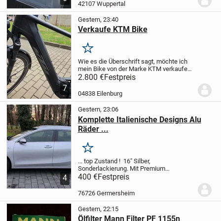
Versand kosten
42107 Wuppertal
Gestern, 23:40
Verkaufe KTM Bike
Merken
Wie es die Überschrift sagt, möchte ich
mein Bike von der Marke KTM verkaufen.
Preis : 2800,- Euro .
Alles Original
Alle
2.800 €
Festpreis
Papiere
Bei fragen, gerne stellen.
7
04838 Eilenburg
Gestern, 23:06
Komplette Italienische Designs Alu
Räder ...
Merken
... top Zustand ! 16" Silber,
Sonderlackierung. Mit Premium
Winterreifen drauf : Nokian WR A4
400 €
Festpreis
4
205/55 R16 94V , ca. 12.000 km
gefahren. Ventil - Luftdruck Sensoren (
76726 Germersheim
Überwachung ), und Schrauben...
Gestern, 22:15
Ölfilter Mann Filter PF 1155n