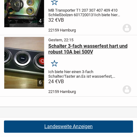
Merken
MB Transporter T1 207 307 407 409 410
Schließbolzen 6017200131
Ich biete hier
einen neuen unbenutzen Schließbolzen
32 €
VB
4
für ein Türschloss (rechts) original von
Mercedes an.
In original Verpackung, nur
22159 Hamburg
für...
Gestern, 22:15
Schalter 3-fach wasserfest hart und
robust 10A bei 500V
Merken
Ich biete hier einen 3-fach
Schalter/Taster an.
Es ist wasserfest,
sehr hart und robust.
24 €
VB
Die drei Tastschalter
6
können 10A bei 500V (DIN 0660)
Ein
Versand z.B. als kostengünstiges
22159 Hamburg
Hermes-Päckchen...
Landesweite Anzeigen