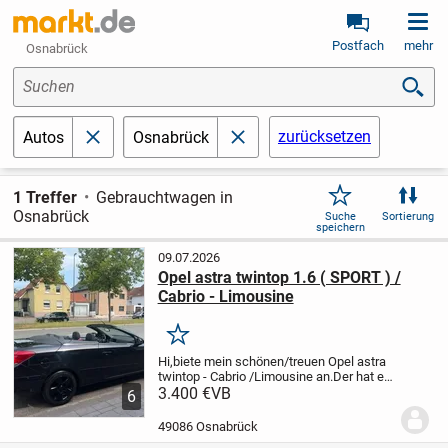
Postfach
mehr
Osnabrück
Suchen
zurücksetzen
Autos
Osnabrück
schließen
schließen
1 Treffer
Gebrauchtwagen in
Osnabrück
Suche
Sortierung
speichern
09.07.2026
Opel astra twintop 1.6 ( SPORT ) /
Cabrio - Limousine
Merken
Hi,biete mein schönen/treuen Opel astra
twintop - Cabrio /Limousine an.Der hat ein
SPORTFAHRWERK.ICH BIN AB
3.400 €
VB
6
MITTWOCH NACHMITTAG FÜR 6
WOCHEN ERSTMAL IM URLAUB. ANFANG
49086 Osnabrück
SEPTEMBER BIN ICH WIEDER...