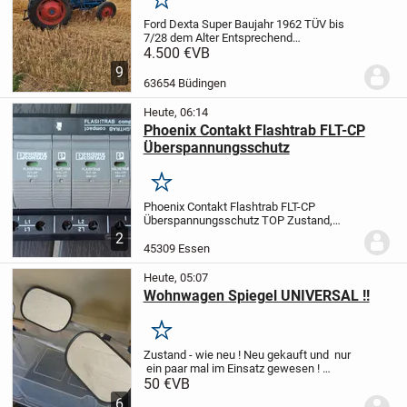
Merken
Ford Dexta Super Baujahr 1962 TÜV bis
7/28 dem Alter Entsprechend
Undichtigkeit am Motor
4.500 €
VB
Verhandlungsbasis 4500 Euro
9
63654 Büdingen
Heute, 06:14
Phoenix Contakt Flashtrab FLT-CP
Überspannungsschutz
Merken
Phoenix Contakt Flashtrab FLT-CP
Überspannungsschutz
TOP Zustand,
keine Gebrauchsspuren zu erkennen.
2
Verschickung: 5,49€
45309 Essen
Heute, 05:07
Wohnwagen Spiegel UNIVERSAL !!
Merken
Zustand - wie neu ! Neu gekauft und nur
ein paar mal im Einsatz gewesen !
Pflichtangabe : Privatverkauf ohne
50 €
VB
Garantie und Rückgabe .
Zuzüglich
6