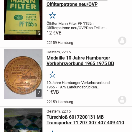
Ölfilterpatrone neu/OVP
Merken
Ölfilter Mann Filter PF 1155n
Ölfilterpatrone neu/OVP
Das Teil ist
unbenutzt, neu und noch original verpackt.
12 €
VB
5
Ein Versand z.B. als kostengünstiges
Hermes-Päckchen/Paket (versichert) ist
22159 Hamburg
auch...
Gestern, 22:15
Medaille 10 Jahre Hamburger
Verkehrsverbund 1965 1975 DB
Merken
10 Jahre Hamburger Verkehrsverbund
1965 - 1975 Landungsbrücken
Hamburg
1 €
VB
Verkauf einer seltene Medaille
2
10 Jahre Hamburger Verkehrsverbund,
Rückseite Freie und Hansestadt
22159 Hamburg
Hamburg
Aus dem Jahre...
Gestern, 22:15
Türschloß 6017200131 MB
Transporter T1 207 307 407 409 410