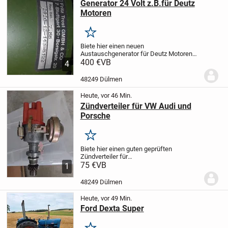
Generator 24 Volt z.B.für Deutz
Motoren
Merken
Biete hier einen neuen
Austauschgenerator für Deutz Motoren
an,der Generator ist für 24 Volt.
400 €
VB
Der
4
Austauschneupreis ist 1176,91€
48249 Dülmen
Heute, vor 46 Min.
Zündverteiler für VW Audi und
Porsche
Merken
Biete hier einen guten geprüften
Zündverteiler für
VW:Golf,Jetta,Scirocco,Audi:80 / 100 und
75 €
VB
1
Porsche 924.
Da Privatverkauf,keine
Rückgabe oder Garantie.
48249 Dülmen
Heute, vor 49 Min.
Ford Dexta Super