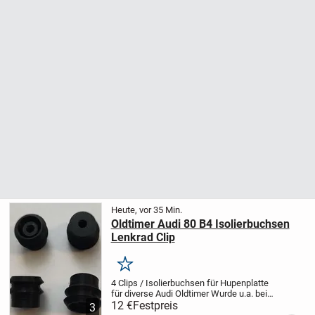
Heute, vor 35 Min.
Oldtimer Audi 80 B4 Isolierbuchsen
Lenkrad Clip
Merken
4 Clips / Isolierbuchsen für Hupenplatte
für diverse Audi Oldtimer
Wurde u.a. bei
Audi 80 B4 Bj. 1993 verbaut. Passt aber
12 €
Festpreis
3
auch bei anderen Typen!
Original VW -