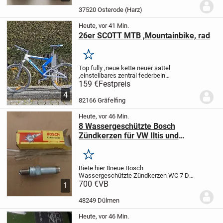
Audi - Teile-Nr. 321419779A (ca....
37520 Osterode (Harz)
Heute, vor 41 Min.
26er SCOTT MTB ,Mountainbike, rad
Merken
Top fully ,neue kette neuer sattel
,einstellbares zentral federbein
teleskopgabel etc
Privatverkauf ohne
159 €
Festpreis
Garantie und Rücknahme Abholung in
4
gräfelfing nähe s-bahnhof Paypal kein
82166 Gräfelfing
Problem
Heute, vor 46 Min.
8 Wassergeschützte Bosch
Zündkerzen für VW Iltis und
Mercedes Unimog 404 Bundeswehr
Merken
Biete hier 8neue Bosch
Wassergeschützte Zündkerzen WC 7 D
an,NP Stück 162,40€ + MwSt. Zündkerzen
700 €
VB
1
sind von Bosch nicht mehr Lieferbar.
Passend auch für Mercedes Unimog 404
48249 Dülmen
Bundeswehr.
Bei VW seit...
Heute, vor 46 Min.