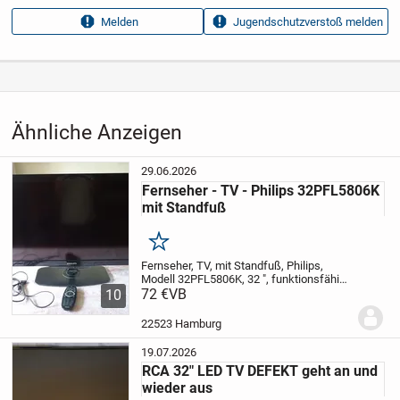
Anzeigen­kennung
d732584e
Melden
Jugendschutzverstoß melden
Aufrufe dieser
26
Anzeige
Kategorie
Elektronik & Technik
›
Unterhaltungselektronik
›
TV
›
Fernseher
Ähnliche Anzeigen
29.06.2026
Fernseher - TV - Philips 32PFL5806K
mit Standfuß
Merken
Fernseher, TV, mit Standfuß, Philips,
Modell 32PFL5806K,
32 ", funktionsfähig,
Fernbedienung,
72 €
VB
Abmessung ca. (BxHxT):
10
75 cm, 45,5 cm, 2,5 cm,
schwarz, 72,00
Euro VB,
zeitnahe Antwort, rauch- und...
22523 Hamburg
19.07.2026
RCA 32" LED TV DEFEKT geht an und
wieder aus