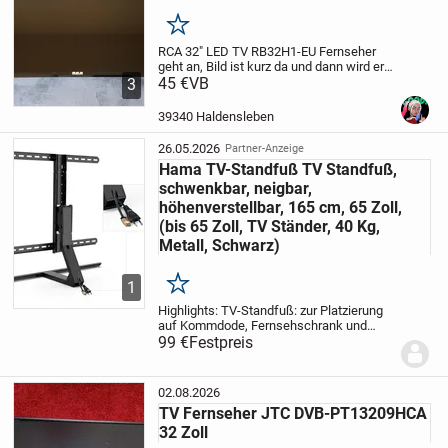
Merken
RCA 32" LED TV
RB32H1-EU
Fernseher
geht an, Bild ist kurz da und dann wird er
dunkel, Bild ist schwach weiter zu sehen.
45 €
VB
3
Er geht auch manchmal sofort an, läuft
dann auch ohne fehler 6 bis 7...
39340 Haldensleben
26.05.2026
Partner-Anzeige
Hama TV-Standfuß TV Standfuß,
schwenkbar, neigbar,
höhenverstellbar, 165 cm, 65 Zoll,
(bis 65 Zoll, TV Ständer, 40 Kg,
Metall, Schwarz)
1
Merken
Highlights: TV-Standfuß: zur Platzierung
auf Kommdode, Fernsehschrank und
Sideboard, geeignet für Flachbildschirme
99 €
Festpreis
mit einer Bildschirmdiagonale von 81 cm
bis 165 cm (32", bis 65",)10 Jahre
Garantie:...
02.08.2026
TV Fernseher JTC DVB-PT13209HCA
32 Zoll