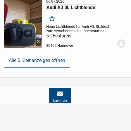
06.07.2026
Audi A3 8L Lichtblende
Merken
Neue Lichtblende für Audi A3, 8L.
Ideal
zum verschönern des Innenrsumes
geeignet.
5 €
Festpreis
Ohne Gewährleistung.
3
30165 Hannover
Alle 5 Kleinanzeigen öffnen
Nachricht