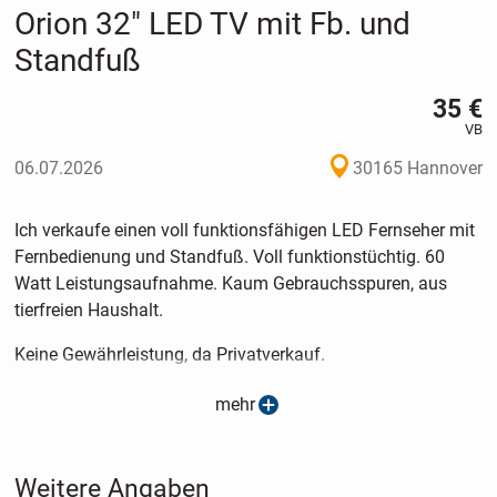
Orion 32" LED TV mit Fb. und
Standfuß
35 €
VB
06.07.2026
30165 Hannover
Ich verkaufe einen voll funktionsfähigen LED Fernseher mit
Fernbedienung und Standfuß. Voll funktionstüchtig. 60
Watt Leistungsaufnahme. Kaum Gebrauchsspuren, aus
tierfreien Haushalt.
Keine Gewährleistung, da Privatverkauf.
Kann kostenlos gebracht werden, auf Wunsch im Karton.
mehr
Kein Versand.
Weitere Angaben