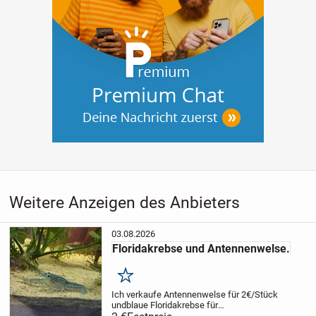
Weitere Anzeigen des Anbieters
03.08.2026
Floridakrebse und Antennenwelse.
Merken
Ich verkaufe Antennenwelse für 2€/Stück
und
blaue Floridakrebse für
5€/Stück.
Kleine und große Tiere