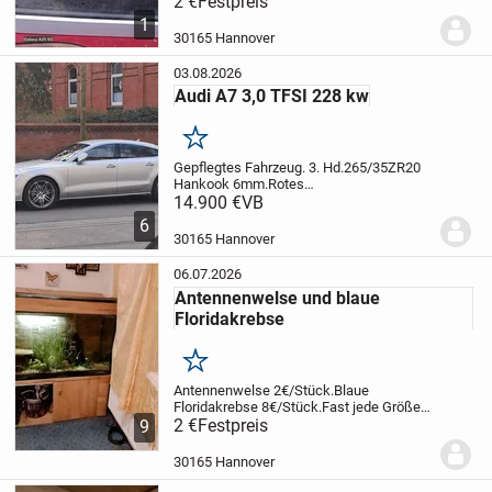
2 €
Festpreis
vorhanden.
1
30165 Hannover
03.08.2026
Audi A7 3,0 TFSI 228 kw
Merken
Gepflegtes Fahrzeug. 3. Hd.
265/35ZR20
Hankook 6mm.
Rotes
Leder.
14.900 €
Ambientebeleuchtung.
VB
3
Schlüssel.
3. Hd.
Voll
6
funktionstüchtig.
Keine Gewährleistung,
30165 Hannover
Preisverhandlungen sind vor Ort im
angemessenen...
06.07.2026
Antennenwelse und blaue
Floridakrebse
Merken
Antennenwelse 2€/Stück.
Blaue
Floridakrebse 8€/Stück.
Fast jede Größe
vorhanden.
2 €
Festpreis
Große Tiere leben im 450 l
9
Becken, der Nachwuchs lebt im 125 Liter
Becken.
30165 Hannover