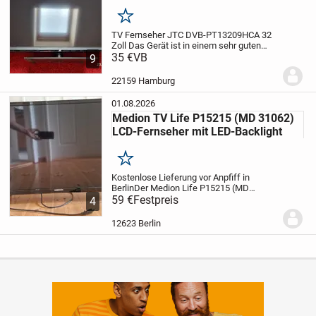
Merken
TV Fernseher JTC DVB-PT13209HCA 32
Zoll
Das Gerät ist in einem sehr guten
Zustand, voll funktionsfähig ....
35 €
VB
Wegen der
9
Größ ausschließlich Selbstabholung!
PS:
Solange die Anzeige online ist, steht...
22159 Hamburg
01.08.2026
Medion TV Life P15215 (MD 31062)
LCD-Fernseher mit LED-Backlight
Merken
Kostenlose Lieferung vor Anpfiff in
Berlin
Der Medion Life P15215 (MD
31062) ist ein erschwinglicher LCD-
59 €
Festpreis
4
Fernseher mit LED-Backlight, der sich
ideal für preisbewusste Käufer eignet, die
12623 Berlin
keine...