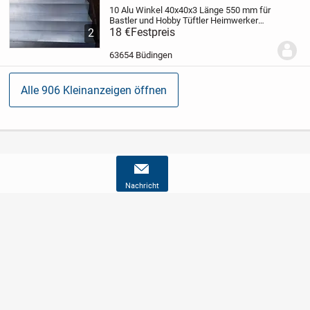
10 Alu Winkel 40x40x3 Länge 550 mm für
Bastler und Hobby Tüftler Heimwerker
Schrauber Spezialisten Metall Kunst
18 €
Festpreis
2
Schrott Skulpturen Kreative Objekte
Schweiß Übungen alle Teile zusammen
63654 Büdingen
inklusive...
Alle 906 Kleinanzeigen öffnen
Nachricht