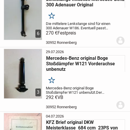
300 Adenauer Original
Merken
Die mittelere Lenkstange sind für einen
300 Adenauer W186. Eventuell passt
diese auch bei einem W187 (220).
270 €
Festpreis
Das
6
Ersatzteil ist ein komplett
überholtes/restauriert Original Teil.
Im
30952 Ronnenberg
Tausch gegen Ihre...
29.07.2026
Mercedes-Benz original Boge
Stoßdämpfer W121 Vorderachse
unbenutz
Merken
Mercedes-Benz original Boge
3
Stoßdämpfer W121 unbenutzt.
Der
Stoßdämpfer war noch nie eingebaut, hat
292 €
VB
aber trotzdem ein bisschen Flugrost.
Siehe Fotos.
Preis für zwei Stück 292 €
30952 Ronnenberg
(Nur beide zusammen)
...
04.07.2026
KFZ Brief original DKW
Meisterklasse 684 ccm 23PS von