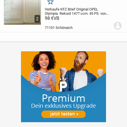
Merken
Verkaufe KFZ Brief Original OPEL
Olympia Rekord 1477 ccm 45 PS von
1955
98 €
Zustand siehe
VB
2
Bilder
Anmerkung: Hiermit sei
ausdrücklich erwähnt, dass der
71101 Schönaich
Fahrzeugbrief und die Dokumente, NUR
zu Historisch...