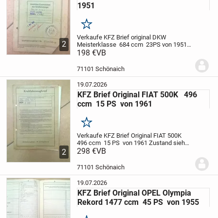
1951
Merken
Verkaufe KFZ Brief original DKW
2
Meisterklasse 684 ccm 23PS von 1951
Zustand siehe Bilder
198 €
VB
Anmerkung: Hiermit
sei ausdrücklich erwähnt, dass der
Fahrzeugbrief und die Dokumente, NUR
71101 Schönaich
zu Historischen-...
19.07.2026
KFZ Brief Original FIAT 500K 496
ccm 15 PS von 1961
Merken
Verkaufe KFZ Brief Original FIAT 500K
496 ccm 15 PS von 1961
Zustand siehe
Bilder
298 €
Anmerkung: Hiermit sei
VB
2
ausdrücklich erwähnt, dass der
Fahrzeugbrief und die Dokumente, NUR
71101 Schönaich
zu Historischen-Samml...
19.07.2026
KFZ Brief Original OPEL Olympia
Rekord 1477 ccm 45 PS von 1955