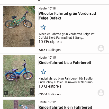
Heute, 17:18
Wheeler Fahrrad grün Vorderrad
Felge Defekt
Merken
Wheeler Fahrrad grün Vorderrad Felge ist
Defekt Eiert. Fahrrad hat 3 Gang
Schaltung nur Abholung für 10 Euro.
10 €
Festpreis
1
63654 Büdingen
Heute, 17:15
Kinderfahrrad blau Fahrbereit
Merken
Kinderfahrrad blau Fahrbereit für Bastler
und Hobby Tüftler Heimwerker Schrauber
Spezialisten für 10 Euro nur Abholung
10 €
Festpreis
1
KI
63654 Büdingen
Heute, 17:12
Kinderfahrrad klein Fahrbereit