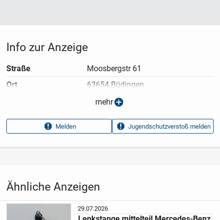
Info zur Anzeige
Straße
Moosbergstr 61
Ort
63654 Büdingen
Anzeigen­typ
Privatangebot
mehr
Anzeigen­datum
04.08.2026
Melden
Jugendschutzverstoß melden
Anzeigen­kennung
b3276315
Aufrufe dieser
95
Anzeige
Kategorie
Fahrzeuge
›
KFZ-Ersatzteile
›
Fahrwerk
Ähnliche Anzeigen
29.07.2026
Lenkstange mittelteil Mercedes-Benz