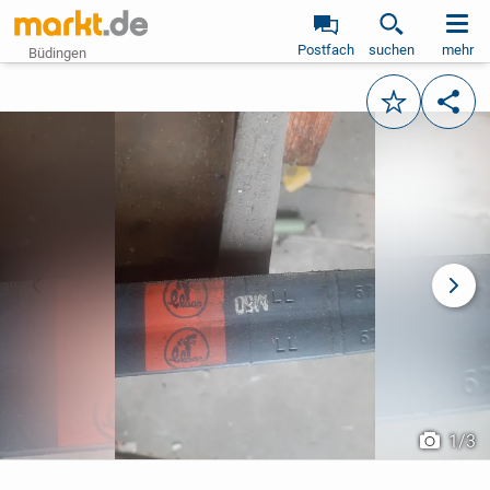
Postfach
suchen
mehr
Büdingen
Merken
Teile
vorheriges Bild
näch
1
/
3