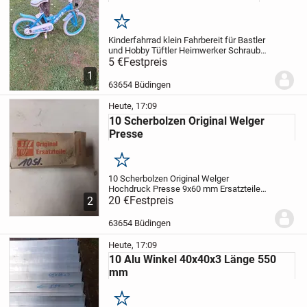
Merken
Kinderfahrrad klein Fahrbereit für Bastler
und Hobby Tüftler Heimwerker Schrauber
Spezialisten nur Abholung für 5 Euro.
5 €
Festpreis
1
63654 Büdingen
Heute, 17:09
10 Scherbolzen Original Welger
Presse
Merken
10 Scherbolzen Original Welger
Hochdruck Presse 9x60 mm Ersatzteile
Nummer 03 80 04 für Bastler und Hobby
20 €
Festpreis
2
Tüftler Heimwerker Schrauber
Spezialisten Oldtimer Restaurierung
63654 Büdingen
Landtechnik Teile inklusive...
Heute, 17:09
10 Alu Winkel 40x40x3 Länge 550
mm
Merken