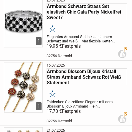
23.07.2026
Armband Schwarz Strass Set
elastisch Chic Gala Party Nickelfrei
Sweet7
Merken
Elegantes Armband-Set in klassischem
1
Schwarz und Weiß – vier flexible Ketten
mit funkelnden Strasssteinen, die Licht in
19,95 €
Festpreis
Premi
perfekter Harmonie einfangen. Jedes
Stück sitzt angenehm am Handgelenk
32756 Detmold
und...
16.07.2026
Armband Blossom Bijoux Kristall
Strass Armband Schwarz Rot Weiß
Statement
Merken
Entdecken Sie zeitlose Eleganz mit dem
1
Blossom Bijoux Armband – ein
Meisterwerk aus hochwertigem Edelstahl,
17,70 €
Festpreis
Premi
das mit drei exquisiten Sternenblumen in
Rot, Weiß und Schwarz besticht. Die
32756 Detmold
harmonische...
21.07.2026