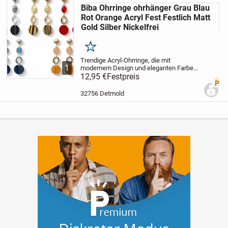
Biba Ohrringe ohrhänger Grau Blau
Rot Orange Acryl Fest Festlich Matt
Gold Silber Nickelfrei
Merken
Trendige Acryl-Ohrringe, die mit
1
modernem Design und eleganten Farben
überzeugen. Matt Gold oder Silber
12,95 €
Festpreis
Premi
kombiniert mit leuchtenden Acryl-
Elementen in Rot, Orange, Grau oder Blau
32756 Detmold
– perfekt für jeden...