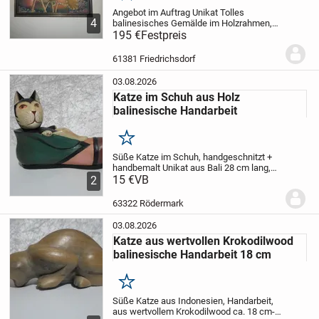
Angebot im Auftrag
Unikat
Tolles
4
balinesisches Gemälde im Holzrahmen,
Acryl auf Leinwand
195 €
Festpreis
Tropenfische
Breite
73 cm
Höhe 93 cm
müsste nach
gespannt werden
Kein Verhandlungs-
61381 Friedrichsdorf
Spielraum mehr !
...
03.08.2026
Katze im Schuh aus Holz
balinesische Handarbeit
Merken
Süße Katze im Schuh, handgeschnitzt +
handbemalt
Unikat aus Bali
28 cm lang,
rechte Pfote ist etwas beschädigt ( vom
15 €
VB
2
Transport )
Versand o. Selbstabholer
63322 Rödermark
Privatverkauf im
63322 Rödermark
Auftrag...
03.08.2026
Katze aus wertvollen Krokodilwood
balinesische Handarbeit 18 cm
Merken
Süße Katze aus Indonesien, Handarbeit,
aus wertvollem Krokodilwood
ca. 18 cm-