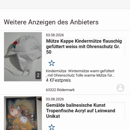
Weitere Anzeigen des Anbieters
03.08.2026
Mütze Kappe Kindermütze flauschig
gefüttert weiss mit Ohrenschutz Gr.
50
Merken
Kindermütze Wintermütze warm gefüttert
2
, mit Ohrenschutz
Tolle warme Mütze für
Kinder , Baumwolle gefüttert, ab Gr. 50
4 €
Festpreis
NEU - nicht getragen
kratzt nicht !
Versand
63322 Rödermark
03.08.2026
Gemälde balinesische Kunst
Tropenfische Acryl auf Leinwand
Unikat
Merken