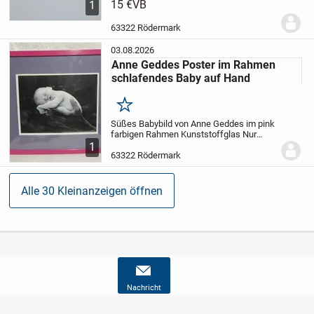
neu-
15 €
Nur Paypal Freunde
VB
Privatverkauf,
1
keine Rücknahme
63322 Rödermark
03.08.2026
Anne Geddes Poster im Rahmen
schlafendes Baby auf Hand
Merken
Süßes Babybild von Anne Geddes im pink
farbigen Rahmen
Kunststoffglas
Nur
Abholung in 63322 Rödermark
1
63322 Rödermark
Alle 30 Kleinanzeigen öffnen
Nachricht