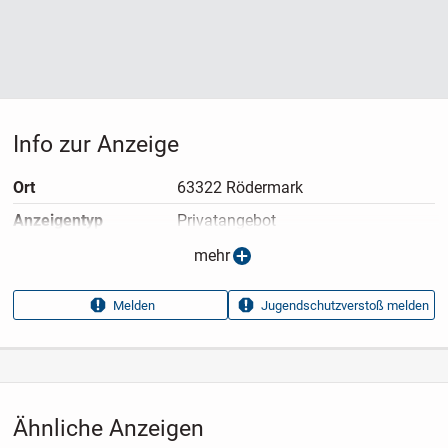
Info zur Anzeige
Ort
63322 Rödermark
Anzeigen­typ
Privatangebot
Anzeigen­datum
08.07.2026
mehr
Anzeigen­kennung
8f0c8747
Melden
Jugendschutzverstoß melden
Aufrufe dieser
49
Anzeige
Kategorie
Haus & Garten
›
Kleidung
›
Accessoires
›
Schmuck
›
Ohrringe
Ähnliche Anzeigen