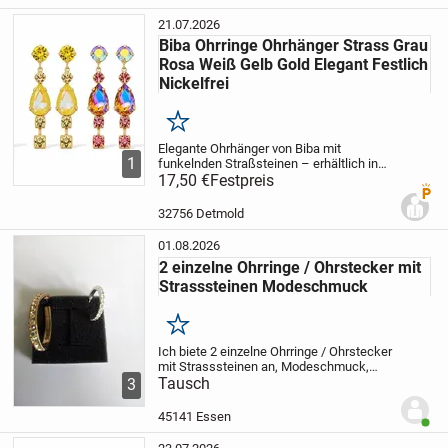
21.07.2026
Biba Ohrringe Ohrhänger Strass Grau
Rosa Weiß Gelb Gold Elegant Festlich
Nickelfrei
Merken
Elegante Ohrhänger von Biba mit
1
funkelnden Straßsteinen – erhältlich in
Grau, Rosa, Weiß oder Gelb. Das zeitlose
17,50 €
Festpreis
Premi
Design mit goldfarbenen Details verleiht
jedem Outfit einen festlichen Glanz. Die...
32756 Detmold
01.08.2026
2 einzelne Ohrringe / Ohrstecker mit
Strasssteinen Modeschmuck
Merken
Ich biete 2 einzelne Ohrringe / Ohrstecker
mit Strasssteinen an, Modeschmuck,
zusammen im Tausch gegen eine Tüte
Tausch
3
Lachgummi, Tierfreier Nichtraucher
Haushalt, Privatabgabe, kein Umtausch
45141 Essen
Benut