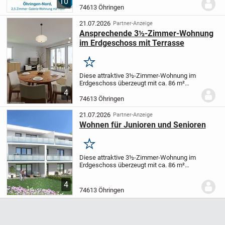
10
verkaufen. Die Wohnung liegt in einer
74613 Öhringen
Wohnanlage mit insgesamt 38
Wohneinheiten, gegliedert in 4...
21.07.2026
Partner-Anzeige
Ansprechende 3½-Zimmer-Wohnung
im Erdgeschoss mit Terrasse
Merken
Diese attraktive 3½-Zimmer-Wohnung im
Erdgeschoss überzeugt mit ca. 86 m²
Wohnfläche und einer modernen
4
Ausstattung. Auch das Betruungskonzept
74613 Öhringen
der Arbeitswohlfahrt Württemberg e. V.
bietet Ihnen ein...
21.07.2026
Partner-Anzeige
Wohnen für Junioren und Senioren
Merken
Diese attraktive 3½-Zimmer-Wohnung im
Erdgeschoss überzeugt mit ca. 86 m²
Wohnfläche und einer modernen
Ausstattung - ideal für Singles, Paare,
4
kleine Familien oder Senioren.
Das
74613 Öhringen
Herzstück der...