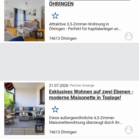
ÖHRINGEN
Merken
Attraktive 3,5-Zimmer-Wohnung in
Öhringen - Perfekt für Kapitalanleger und
Eigennutzer
Willkommen in Ihrem neuen
10
Zuhause oder Ihrer nächsten wertstabilen
74613 Öhringen
Kapitalanlage! Diese gepflegte 3,5-
Zimmer-Woh...
21.07.2026
Partner-Anzeige
Exklusives Wohnen auf zwei Ebenen -
moderne Maisonette in Toplage!
Merken
Diese außergewöhnliche 4,5-Zimmer-
Maisonettewohnung überzeugt durch ihre
großzügige Raumaufteilung, moderne
10
Ausstattung und attraktive Lage in einem
74613 Öhringen
gepflegten Mehrfamilienhaus in Öhringen.