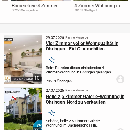
Barrierefreie 4-Zimmer-
4-Zimmer-Wohnung in
Wohnung mit ca. 104 m²
Stuttgart-Nord »Wohnen im
88250 Weingarten
70191 Stuttgart
samt Badewanne, Dusche,
Rosenstein IV Haus 2«
Gäste-WC und Balkon
29.07.2026
Partner-Anzeige
Vier Zimmer voller Wohnqualität in
Öhringen - FALC Immobilien
Merken
Beim Betreten dieser einladenden 4-
Zimmer-Wohnung in Öhringen gelangen
Sie zunächst in eine praktische Diele, die
10
Sie freundlich empfängt. Hier ist
74613 Öhringen
ausreichend Platz für eine Garderobe,
einen Spiegel...
27.07.2026
Partner-Anzeige
Helle 2,5 Zimmer Galerie-Wohnung in
Öhringen-Nord zu verkaufen
Merken
Schöne, helle 2,5 Zimmer Galerie-
Wohnung im Dachgeschoss in
bevorzugter Lage in Öhringen-Nord zu