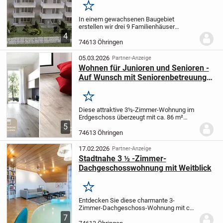
Merken
In einem gewachsenen Baugebiet
erstellen wir drei 9 Familienhäuser
verbunden mit einer Tiefgarage. Die
4
Gebäude werden in zwei Bauabschnitten
74613 Öhringen
erstellt. Barierrefreie Zugänge und ein
Aufzug von der...
05.03.2026
Partner-Anzeige
Wohnen für Junioren und Senioren -
Auf Wunsch mit Seniorenbetreuung
durch die AWO!
Merken
Diese attraktive 3½-Zimmer-Wohnung im
Erdgeschoss überzeugt mit ca. 86 m²
Wohnfläche und einer modernen
5
Ausstattung - ideal für Singles, Paare,
74613 Öhringen
kleine Familien oder Senioren.
Das
Herzstück der...
17.02.2026
Partner-Anzeige
Stadtnahe 3 ½ -Zimmer-
Dachgeschosswohnung mit Weitblick
Merken
Entdecken Sie diese charmante 3-
Zimmer-Dachgeschoss-Wohnung mit ca.
72 m² Wohnfläche in einem 4-
7
Parteienwohnhaus und naturnaher sowie