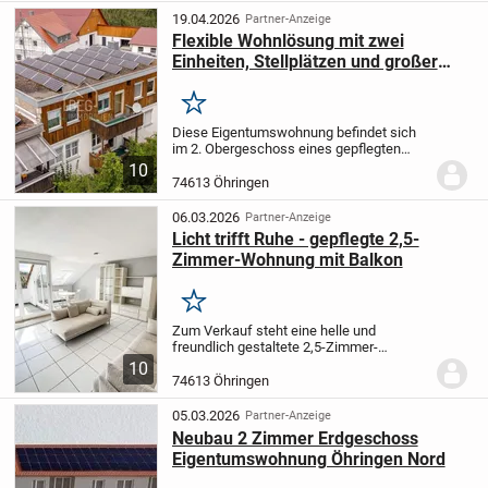
Wohnbereich lädt...
19.04.2026
Partner-Anzeige
Flexible Wohnlösung mit zwei
Einheiten, Stellplätzen und großer
Garage
Merken
Diese Eigentumswohnung befindet sich
im 2. Obergeschoss eines gepflegten
Mehrfamilienhauses und umfasst zwei
10
separate Wohneinheiten, die als
74613 Öhringen
Gesamtpaket veräußert werden. Die
Kombination aus einer...
06.03.2026
Partner-Anzeige
Licht trifft Ruhe - gepflegte 2,5-
Zimmer-Wohnung mit Balkon
Merken
Zum Verkauf steht eine helle und
freundlich gestaltete 2,5-Zimmer-
Eigentumswohnung im 2. Obergeschoss
10
einer gepflegten, in solider Bauweise
74613 Öhringen
errichteten Wohnanlage in beliebter
Wohnlage von Öhringen....
05.03.2026
Partner-Anzeige
Neubau 2 Zimmer Erdgeschoss
Eigentumswohnung Öhringen Nord