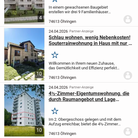
Merken
In einem gewachsenen Baugebiet
erstellen wir drei 9 Familienhäuser
verbunden mit einer Tiefgarage. Die
4
Gebäude werden in zwei Bauabschnitten
74613 Öhringen
erstellt. Barierrefreie Zugänge und ein
Aufzug von der...
24.04.2026
Partner-Anzeige
Schlau wohnen, wenig Nebenkosten!
Souterrainwohnung in Haus mit nur 5
Wohneinheiten!
Merken
Willkommen in Ihrem neuen Zuhause,
das Gemütlichkeit und Effizienz perfekt
vereint. Diese ca. 78 qm große Souterrain-
10
Wohnung besticht durch ihren
74613 Öhringen
durchdachten Grundriss und ein
Wohngefühl der...
24.04.2026
Partner-Anzeige
4½-Zimmer-Eigentumswohnung, die
durch Raumangebot und Lage
überzeugt
Merken
Im 2. Obergeschoss gelegen und mit dem
Aufzug erreichbar, bietet die 4½-Zimmer-
Wohnung ein angenehmes Wohngefühl
10
auf ca. 108 m² Wohnfläche mit einer
74613 Öhringen
harmonischen Raumaufteilung. Der