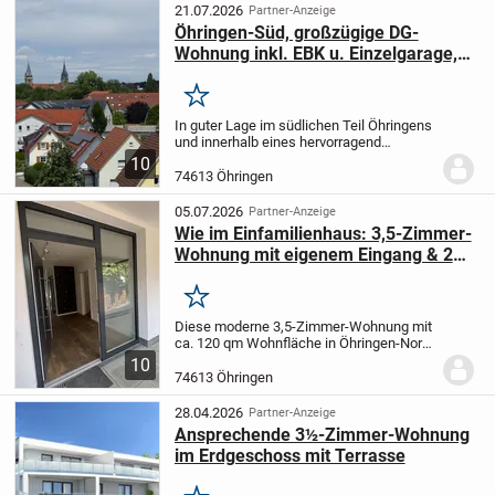
Auf ca....
21.07.2026
Partner-Anzeige
Öhringen-Süd, großzügige DG-
Wohnung inkl. EBK u. Einzelgarage,
Gutes Vermietobjekt!
Merken
In guter Lage im südlichen Teil Öhringens
und innerhalb eines hervorragend
geführten Mehrfamilienhauses befindet
10
sich diese interessante
74613 Öhringen
Dachgeschosswohnung. Die Wohnung
diente als Vermietobjekt und...
05.07.2026
Partner-Anzeige
Wie im Einfamilienhaus: 3,5-Zimmer-
Wohnung mit eigenem Eingang & 2
TG-Stellplätzen
Merken
Diese moderne 3,5-Zimmer-Wohnung mit
ca. 120 qm Wohnfläche in Öhringen-Nord
bietet ein Wohngefühl, das man in einem
10
Mehrfamilienhaus selten findet: Sie
74613 Öhringen
betreten Ihr Zuhause nicht über ein
Treppenhaus,...
28.04.2026
Partner-Anzeige
Ansprechende 3½-Zimmer-Wohnung
im Erdgeschoss mit Terrasse