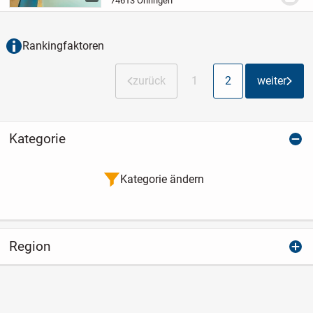
74613 Öhringen
zentrumsnaher Lage in Öhringen!
Das
lichtdurchflutete und...
Rankingfaktoren
zurück
1
2
weiter
Kategorie
Kategorie ändern
Region