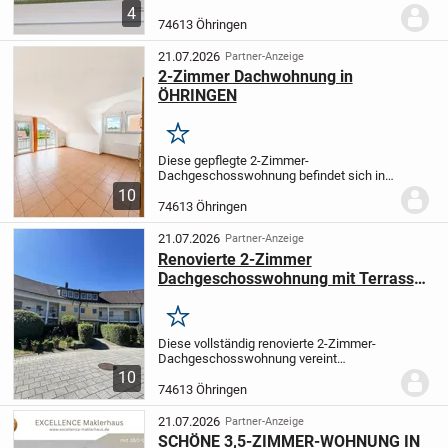
verbunden mit einer Tiefgarage. Die
4
Gebäude werden in zwei Bauabschnitten
74613 Öhringen
erstellt. Barierrefreie Zugänge und ein
Aufzug von der...
21.07.2026
Partner-Anzeige
2-Zimmer Dachwohnung in
ÖHRINGEN
Merken
Diese gepflegte 2-Zimmer-
Dachgeschosswohnung befindet sich in
einem im Jahr 2005 erbauten
10
Mehrfamilienhaus in Öhringen und
74613 Öhringen
überzeugt durch eine durchdachte
Raumaufteilung, helle Wohnbereiche und
21.07.2026
Partner-Anzeige
ein...
Renovierte 2-Zimmer
Dachgeschosswohnung mit Terrasse
und Stellplatz
Merken
Diese vollständig renovierte 2-Zimmer-
Dachgeschosswohnung vereint
modernes Wohnen mit urbanem Flair.
10
Highlights wie die großzügige
74613 Öhringen
Dachterrasse, ein bequemer Aufzug
direkt in die Etage und ein eigener...
21.07.2026
Partner-Anzeige
SCHÖNE 3,5-ZIMMER-WOHNUNG IN