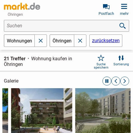
Postfach
mehr
Öhringen
Suchen
zurücksetzen
Wohnungen
Öhringen
schließen
schließen
21 Treffer
Wohnung kaufen in
Öhringen
Suche
Sortierung
speichern
Galerie
automatische R
zurückblät
weite