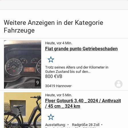
Weitere Anzeigen in der Kategorie
Fahrzeuge
Heute, vor 4 Min.
Fiat grande punto Getriebeschaden
Merken
Trotz seines Alters und der Kilometer in
Guten Zustand bis suf den
Getriebeschaden.
Viele neue
800 €
VB
Teile
Zahnriemen neu
Wasserpumpe neu
9
Thermostat neu
Ganzjahresreifen Reifen
30419 Hannover
3 Jahre alt
Kupplung...
Heute, vor 5 Min.
Flyer Gotour6 3.40 _ 2024 / Anthrazit
/ 45 cm _ 324 km
Merken
Ausstattung:
• Radgröße 28 Zoll
•