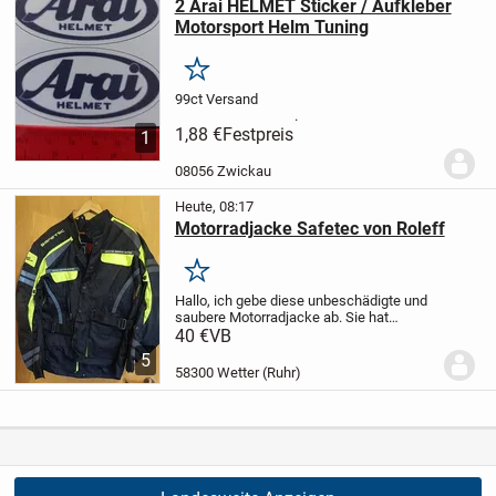
2 Arai HELMET Sticker / Aufkleber
Motorsport Helm Tuning
Merken
99ct Versand
.
1,88 €
Festpreis
1
08056 Zwickau
Heute, 08:17
Motorradjacke Safetec von Roleff
Merken
Hallo, ich gebe diese unbeschädigte und
saubere Motorradjacke ab. Sie hat
Protectoren und ein Innenfutter.
Größe XL
40 €
VB
5
58300 Wetter (Ruhr)