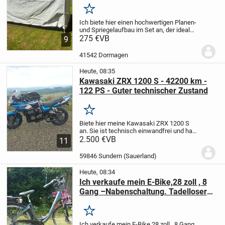
Merken
Ich biete hier einen hochwertigen Planen-
und Spriegelaufbau im Set an, der ideal
für Anhänger geeignet ist. Die Plane ist
275 €
VB
9
neutral, ohne Aufdruck und
Wasserzeichen, und kommt mit einer
41542 Dormagen
Zurleine.
*...
Heute, 08:35
Kawasaki ZRX 1200 S - 42200 km -
122 PS - Guter technischer Zustand
Merken
Biete hier meine Kawasaki ZRX 1200 S
an. Sie ist technisch einwandfrei und hat
mit 122 PS ordentlich Dampf.
2.500 €
VB
KM-Stand
11
42200 km (wird noch gefahren), TüV bis
07/2027
Alle Papiere und Unterlagen der...
59846 Sundern (Sauerland)
Heute, 08:34
Ich verkaufe mein E-Bike,28 zoll , 8
Gang –Nabenschaltung. Tadelloser
Zustand
Merken
Ich verkaufe mein E-Bike,28 zoll , 8 Gang