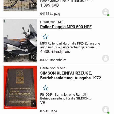
Bosch Active Line Plus BDU350
•
Mittelmotor 250 Watt, 50 Nm
1.899 €
VB
10
Drehmoment
• Display Intuvia
•
hydraul. Scheibenbremsen
• Schimano-
04155 Leipzig
Benut
Nexus-7-Gan...
Heute, vor 8 Min.
Roller Piaggio MP3 500 HPE
Merken
MP3 Roller darf durch die KFZ- Zulassung
auch mit PKW Führerschein gefahren
werden.
Sie fährt wunderbar und hat
4.800 €
Festpreis
wegen ihrer 45 PS auch ordentlich
10
Durchzug und Kraft.
Weiterhin hat die MP3
83022 Rosenheim
ABS/ASR und...
Heute, vor 39 Min.
SIMSON KLEINFAHRZEUGE,
Betriebsanleitung, Ausgabe 1972
Merken
Für DDR - Sammler, eine Rarität!
Betriebsanleitung für die SIMSON
KLEINFAHRZEUGE Ausgabe 1972
VB
7
Betriebsanleitung für Simson-
Kleinfahrzeuge
Mit 37 Bildern und 3
07743 Jena
Benut
Tafeln, 7. Auflage
VEB