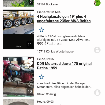
2
Scheune oder Halle mit permanentem...
31167 Bockenem
Heute, vor 45 Min.
4 Hochglanzfelgen 19" plus 4
ungefahrene 235er M&S Reifen
Merken
4 Stück 19Zoll hochglanzverdichtete
Alufelgen incl. 4 x 235er M&S Allwetter
Ganzjahres Breitreifen. Felgen sind
999 €
Festpreis
11
original für Alfa Romeo 159 Sportswagon,
aber auch für andere Fahrzeugtypen
15711 Königs Wusterhausen
geeignet....
Heute, 09:05
DDR Motorrad Jawa 175 original
Patina 1959
Merken
stand seit den 80igern in der Garage,
Motor dreht, alles original
ich habe leider
keine Zeit für das Projekt
Original
10
Fahrzeugbrief aus der DDR
01640 Coswig
vorhanden.
Hergestellt in der
CSSR
Km37432
Heute, 09:03