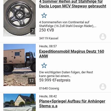
4 Sommer Reifen auf Stahlfelge für
Dacia Logan MCV Stepway gebraucht
Merken
4 Sommerreifen von Continental auf
Stahlfelge (16 Zoll Stahl Design Räder),
205/55 R16 91 H, für Dacia Logan MCV II
250 €
VB
7
Stepway Explorer TCe 90, gebraucht,
siehe Fotos.
34119 Kassel
Heute, 08:57
Expeditionsmobil Magirus Deutz 160
ANW
Merken
Die wichtigsten Daten folgen, der Rest
kann gerne bei einem
Besichtigungstermin besprochen und
59.999 €
Festpreis
12
angeschaut werden.
7,49t
H-
Kennzeichen!
9 eingetragene
01640 Coswig
Sitzplätze
starke Achsen (15t
Version)
Luftgeküh...
Heute, 08:42
Plane+Spriegel Aufbau für Anhänger
Stema u.a