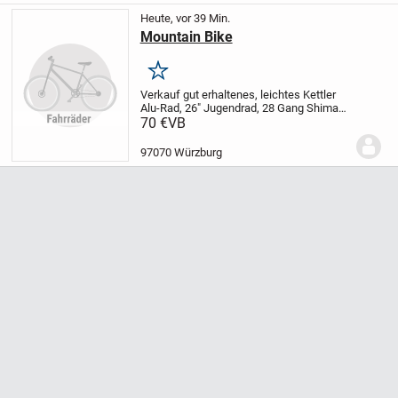
FACHBUCHVERLAG...
Heute, vor 39 Min.
Mountain Bike
Merken
Verkauf gut erhaltenes, leichtes Kettler
Alu-Rad, 26" Jugendrad, 28 Gang Shimano
Schaltung
Probefahren gerne
70 €
VB
97070 Würzburg