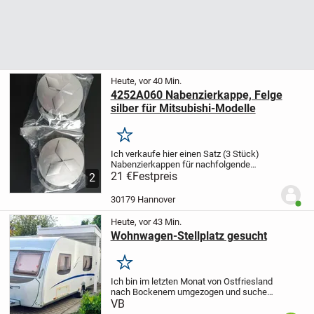
Heute, vor 40 Min.
4252A060 Nabenzierkappe, Felge
silber für Mitsubishi-Modelle
Merken
Ich verkaufe hier einen Satz (3 Stück)
Nabenzierkappen für nachfolgende
Mitsubishi-Modelle:
21 €
Festpreis
CS1A = Lancer
CS3A =
2
Lancer
CS9A = Lancer
CU2W =
Outlander
CU5W = Outlander
CW1W =
30179 Hannover
Benut
Outlander
CW4W =...
Heute, vor 43 Min.
Wohnwagen-Stellplatz gesucht
Merken
Ich bin im letzten Monat von Ostfriesland
nach Bockenem umgezogen und suche
jetzt dauerhaft hier in der Gegend einen
VB
Ganzjahres-Stellplatz in geschlossener