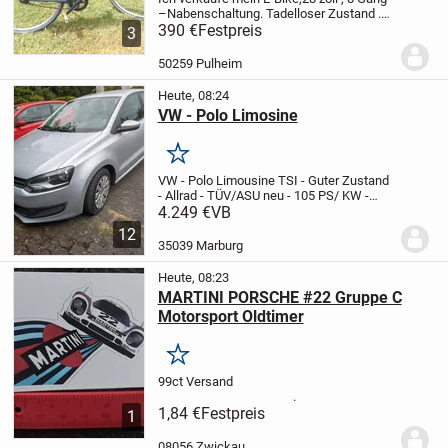
–Nabenschaltung. Tadelloser Zustand .
Akku und Ladegerät dabei.5 Stufen –
390 €
Festpreis
3
Geschwindigkeit.Es braucht nicht
getreten werden. Da es sich um ein
50259 Pulheim
Qualitäts -...
Heute, 08:24
VW - Polo Limosine
Merken
VW - Polo Limousine TSI - Guter Zustand
- Allrad - TÜV/ASU neu - 105 PS/ KW -
Radio - Klima uvm. Fahrbereit - 6 Gänge
4.249 €
VB
- Das Fahrzeug läuft technisch
12
einwandfrei - Nichtraucherfahrzeug und
35039 Marburg
tierfrei.
Heute, 08:23
MARTINI PORSCHE #22 Gruppe C
Motorsport Oldtimer
Merken
99ct Versand
.
1,84 €
Festpreis
1
08056 Zwickau