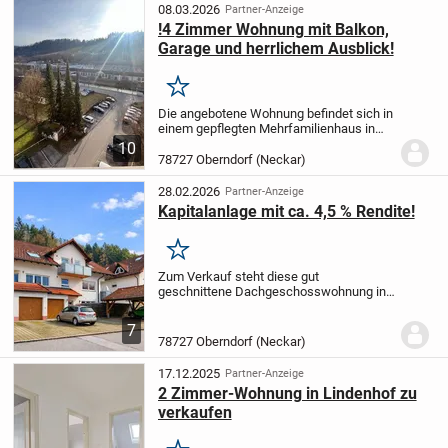
einer großzügigen...
08.03.2026
Partner-Anzeige
!4 Zimmer Wohnung mit Balkon,
Garage und herrlichem Ausblick!
Merken
Die angebotene Wohnung befindet sich in
einem gepflegten Mehrfamilienhaus in
ruhiger und zentraler Lage von Oberndorf
10
a.N., einer charmanten Kleinstadt im
78727 Oberndorf (Neckar)
Herzen des Landkreises Rottweil. Die
Stadt...
28.02.2026
Partner-Anzeige
Kapitalanlage mit ca. 4,5 % Rendite!
Merken
Zum Verkauf steht diese gut
geschnittene Dachgeschosswohnung in
Oberndorf am Neckar, Ortsteil Aistaig.
Betreten Sie die lichtdurchfluteten Räume
7
und genießen Sie den offenen
78727 Oberndorf (Neckar)
Wohnbereich, der mit...
17.12.2025
Partner-Anzeige
2 Zimmer-Wohnung in Lindenhof zu
verkaufen