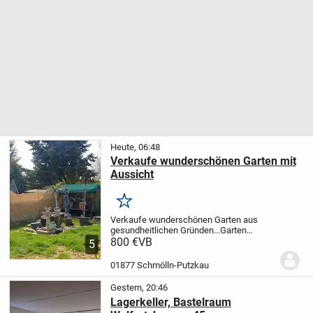
Heute, 06:48
Verkaufe wunderschönen Garten mit
Aussicht
Merken
Verkaufe wunderschönen Garten aus
gesundheitlichen Gründen...
Garten
befindet sich unterhalb vom Steinbruch in
800 €
VB
5
Schmölln...
Es bestehen keine
Anbaupflichten..!!
..und man ist schnell im
01877 Schmölln-Putzkau
Wald zum...
Gestern, 20:46
Lagerkeller, Bastelraum