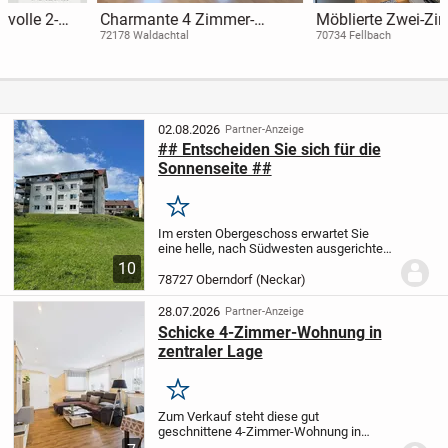
Charmante 4 Zimmer-
Möblierte Zwei-Zimmer-
Wohnung mit
Dachgeschosswohnung in
72178 Waldachtal
70734 Fellbach
Ausbaupotenzial
Fellbach
02.08.2026
Partner-Anzeige
## Entscheiden Sie sich für die
Sonnenseite ##
Merken
Im ersten Obergeschoss erwartet Sie
eine helle, nach Südwesten ausgerichtete
Wohnung, die durch eine gemütliche
10
Wohnatmosphäre besticht. Das Gebäude
78727 Oberndorf (Neckar)
wurde 2014 umfassend nach KfW
Standard 70 saniert,...
28.07.2026
Partner-Anzeige
Schicke 4-Zimmer-Wohnung in
zentraler Lage
Merken
Zum Verkauf steht diese gut
geschnittene 4-Zimmer-Wohnung in
Aistaig, einem Teilort von Oberndorf am