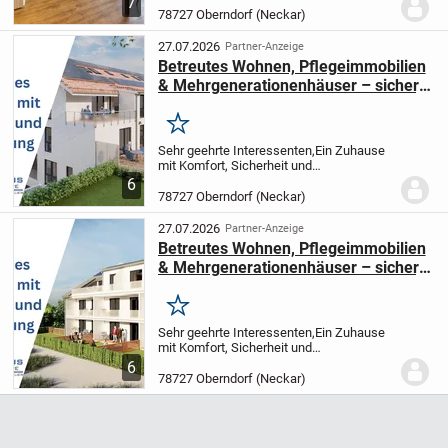
7
Neckar. Die Wohnung befindet sich im
78727 Oberndorf (Neckar)
Erdgeschoss eines
Mehrfamilienhauses.
Aufgeteilt ist die...
27.07.2026
Partner-Anzeige
Betreutes Wohnen, Pflegeimmobilien
& Mehrgenerationenhäuser – sicher,
komfortabel,zukunftsorientiert
Merken
Sehr geehrte Interessenten,
Ein Zuhause
mit Komfort, Sicherheit und
Gemeinschaft – für Menschen, die mehr
6
als nur eine Wohnung suchen.
Die ROUD-
78727 Oberndorf (Neckar)
HAUS GmbH Firmengruppe plant und
realisiert hochwertig...
27.07.2026
Partner-Anzeige
Betreutes Wohnen, Pflegeimmobilien
& Mehrgenerationenhäuser – sicher,
komfortabel, zukunftsorientiert
Merken
Sehr geehrte Interessenten,
Ein Zuhause
mit Komfort, Sicherheit und
Gemeinschaft – für Menschen, die mehr
6
als nur eine Wohnung suchen.
Die ROUD-
78727 Oberndorf (Neckar)
HAUS GmbH Firmengruppe plant und
realisiert hochwertig...