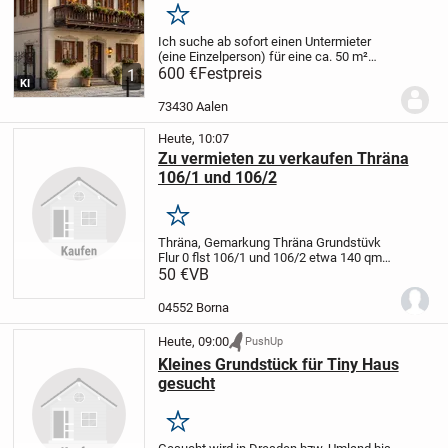
Merken
Ich suche ab sofort einen Untermieter
(eine Einzelperson) für eine ca. 50 m²
große, voll möblierte 2-Zimmer-
600 €
Festpreis
1
KI
Dachgeschosswohnung in bester Lage
der Aalen-City.
Top-Lage
* Nur ca. 150 m
73430 Aalen
zum Rathaus...
Heute, 10:07
Zu vermieten zu verkaufen Thräna
106/1 und 106/2
Merken
Thräna, Gemarkung Thräna Grundstüvk
Flur 0 flst 106/1 und 106/2 etwa 140 qm
.
50 €
Zu vermieten 300 euro pro zjahr zu
VB
verkaufen 50 euro pro qm
04552 Borna
Heute, 09:00
PushUp
Kleines Grundstück für Tiny Haus
gesucht
Merken