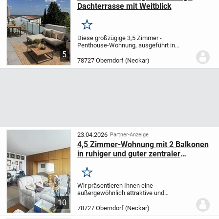
Dachterrasse mit Weitblick
Merken
Diese großzügige 3,5 Zimmer -
Penthouse-Wohnung, ausgeführt in
solider Massivbauweise, bietet Ihnen
5
einen Erstbezug mit hervorragender
78727 Oberndorf (Neckar)
Ausstattung und individueller
Gestaltung.
Auf einer Wohnfläche...
23.04.2026
Partner-Anzeige
4,5 Zimmer-Wohnung mit 2 Balkonen
in ruhiger und guter zentraler
Wohnlage
Merken
Wir präsentieren Ihnen eine
außergewöhnlich attraktive und
vollständig möblierte 4,5-Zimmer-
10
Wohnung in gesuchter, ruhiger Mikrolage
78727 Oberndorf (Neckar)
des Oberndorfer Ortsteils Lindenhof. Mit