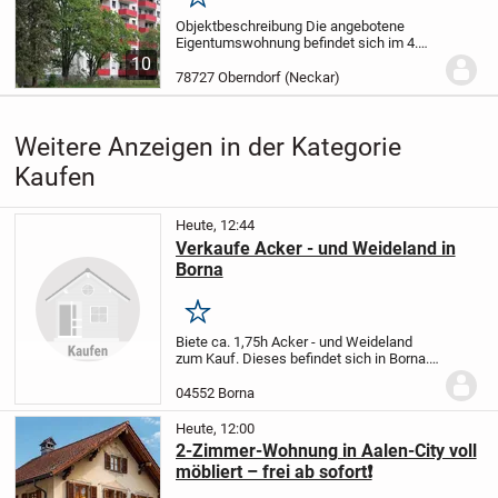
Merken
Objektbeschreibung Die angebotene
Eigentumswohnung befindet sich im 4.
Obergeschoss eines Hochhauses,
10
bestehend aus insgesamt 40
78727 Oberndorf (Neckar)
Wohneinheiten. Insgesamt bilden drei
Gebäude mit 120 Wohnungen die...
Weitere Anzeigen in der Kategorie
Kaufen
Heute, 12:44
Verkaufe Acker - und Weideland in
Borna
Merken
Biete ca. 1,75h Acker - und Weideland
zum Kauf. Dieses befindet sich in Borna.
Bei Interesse einfach melden.
04552 Borna
Heute, 12:00
2-Zimmer-Wohnung in Aalen-City voll
möbliert – frei ab sofort❗️