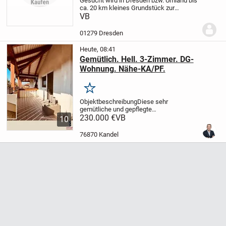
Gesucht wird in Dresden bzw. Umland bis
ca. 20 km kleines Grundstück zur
Pacht/Miete/Kauf für Stellung eines Tiny
VB
Hauses.
01279 Dresden
Heute, 08:41
Gemütlich. Hell. 3-Zimmer. DG-
Wohnung. Nähe-KA/PF.
Merken
Objektbeschreibung
Diese sehr
gemütliche und gepflegte
Dachgeschosswohnung befindet sich in
230.000 €
VB
10
einem Mehrfamilienhaus aus dem Jahr
1995 in ruhiger Wohnlage von
76870 Kandel
Straubenhardt.
Ein Highlight ist der...