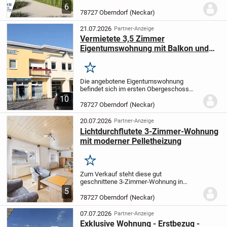
Gemeinschaft – für Menschen, die mehr
6
als nur eine Wohnung suchen.
Die ROUD-
78727 Oberndorf (Neckar)
HAUS GmbH Firmengruppe plant und
realisiert hochwertig...
21.07.2026
Partner-Anzeige
Vermietete 3,5 Zimmer
Eigentumswohnung mit Balkon und
Tiefgaragenstellplatz
Merken
Die angebotene Eigentumswohnung
befindet sich im ersten Obergeschoss
eines dreigeschossigen Gebäudes,
10
bestehend aus insgesamt 23 Wohn- und
78727 Oberndorf (Neckar)
Geschäftseinheiten. Die
Wohnungseigentümergemeinschaft aus...
20.07.2026
Partner-Anzeige
Lichtdurchflutete 3-Zimmer-Wohnung
mit moderner Pelletheizung
Merken
Zum Verkauf steht diese gut
geschnittene 3-Zimmer-Wohnung in
Aistaig, einem Teilort von Oberndorf am
5
Neckar. Die Wohnung befindet sich im
78727 Oberndorf (Neckar)
Erdgeschoss eines Zweifamilienhauses
und ist sofort bezugsbere...
07.07.2026
Partner-Anzeige
Exklusive Wohnung - Erstbezug -