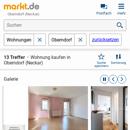
Postfach
mehr
Oberndorf (Neckar)
Suchen
zurücksetzen
Wohnungen
Oberndorf
schließen
schließen
13 Treffer
Wohnung kaufen in
Oberndorf (Neckar)
Suche
Sortierung
speichern
Galerie
automatische R
zurückblät
weite