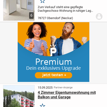
Merken
Zum Verkauf steht eine gepflegte
Dachgeschoss-Wohnung in ruhiger Lage
von Oberndorf am Neckar.
Die Wohnung
6
befindet sich in einem Mehrfamilienhaus
78727 Oberndorf (Neckar)
mit acht Einheiten
und überzeugt durch
eine...
15.09.2025
Partner-Anzeige
4 Zimmer Eigentumswohnung mit
Balkon und Garage