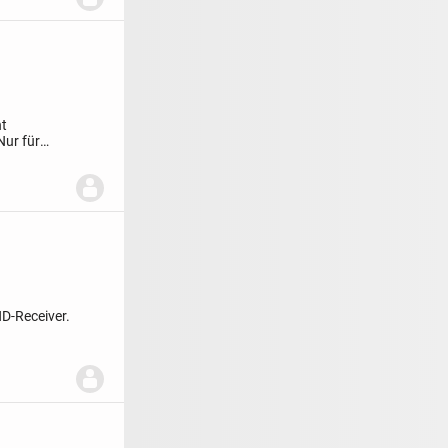
ht
Nur für
HD-Receiver.