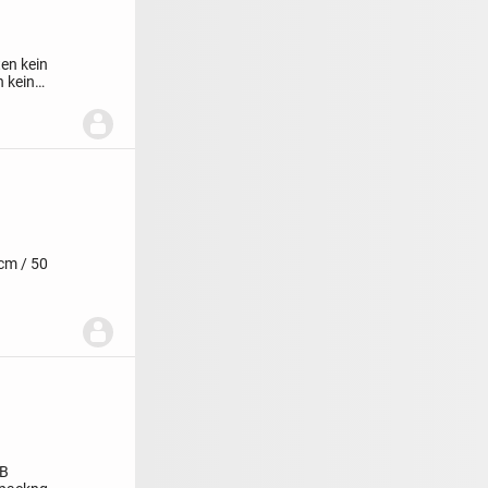
ten kein
n kein
cm / 50
-B