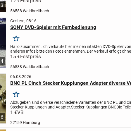
12 €
Festpreis
3
56588 Waldbreitbach
Gestern, 08:16
SONY DVD-Spieler mit Fernbedienung
Merken
Hallo zusammen,
ich verkaufe hier meinen intakten DVD-Spieler von
anderen Infos bitte den Fotos entnehmen. Der Verkauf erfolgt ohne
oder Rücknahme. Versicherter Versand mit HERMES...
15 €
Festpreis
4
56588 Waldbreitbach
06.08.2026
BNC PL Cinch Stecker Kupplungen Adapter diverse V
Merken
Abzugeben sind diverse verschiedene Varianten der BNC PL und C
Stecker-Kupplungen und Adapter.
Stecker Kupplungen BNC
Die Teil
und unbenutzt.
1 €
VB
Abgabe nach belibiger Auswahl gegen...
6
22159 Hamburg