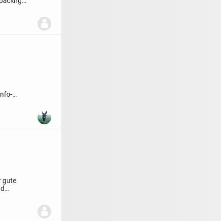
rpackng
Info-
 gute
nd