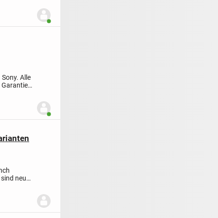
Benutzer ist online
 Sony. Alle
 Garantie
Benutzer ist online
arianten
inch
e sind neu