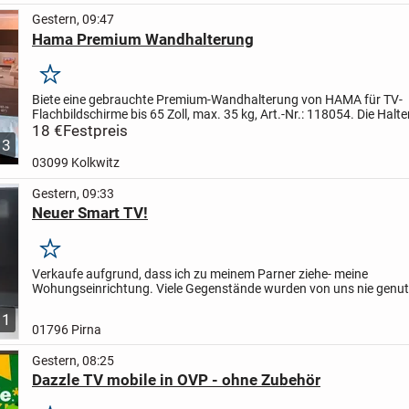
Gestern, 09:47
Hama Premium Wandhalterung
Merken
Biete eine gebrauchte Premium-Wandhalterung von HAMA für TV-
Flachbildschirme bis 65 Zoll, max. 35 kg, Art.-Nr.: 118054. Die Halt
ermöglicht das TV-Gerät zu neigen, hat eine eingebaute Wasserwaa
18 €
Festpreis
3
03099 Kolkwitz
Gestern, 09:33
Neuer Smart TV!
Merken
Verkaufe aufgrund, dass ich zu meinem Parner ziehe- meine
Wohungseinrichtung.
Viele Gegenstände wurden von uns nie genut
Smart TV
- funktioniert einwandfrei, ohne Kratzer .....
- Bringe...
1
01796 Pirna
Gestern, 08:25
Dazzle TV mobile in OVP - ohne Zubehör