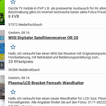
Merken
Dazzle TV mobile in OVP
z.B. als preiswerter Austausch für Ihr alte
Beschreibung gibts im Internet
technische Daten siehe Fotos
Privat
„Die Ware wird unter Ausschluss jeglicher...
8 €
VB
10
57572 Niederfischbach
Gestern, 08:16
WISI Digitaler Satellitenreceiver OR 20
Merken
Hallo,
ich verkaufe hier einen WISI Sat-Receiver mit Originalverpac
Fernbedienung, mit Netzkabel und Bedienungsanleitung) zum
Schnäppchenpreis. Weitere Infos finden Sie in den Fotos. Der...
20 €
Festpreis
3
56588 Waldbreitbach
Gestern, 08:16
Plasma/LCD Bracket Fernseh-Wandhalter
Merken
Hallo,
ich verkaufe hier einen neuen Wandhalter für LCD- bzw. Plas
Fernsehgeräte. Alle Angaben finden Sie auf den Fotos. 0171-2822