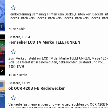
Merken
Fernbedienung Samsung,
Hinten kein Deckel,Hinten kein DeckelHin
DeckelHinten kein DeckelHinten kein DeckelHinten kein DeckelHinte
DeckelHinten kein DeckelHinten kein DeckelHinten kein...
1
50767 Köln
Gestern, 15:54
Fernseher LCD TV Marke TELEFUNKEN
Merken
Zum Verkauf steht ein LCD TV der Marke TELEFUNKEN, Maße 126 
Zoll.
Das Gerät ist in einem guten, gebrauchten Zustand und voll
funktionsfähig.
100 €
VB
Wir sind ein Nichtraucherhaushalt.
Abholung...
5
12107 Berlin
Gestern, 11:12
ok OCR 420BT-B Radiowecker
Merken
Verkaufe fast neuwertigen und wenig gebrauchten ok. OCR 420BT