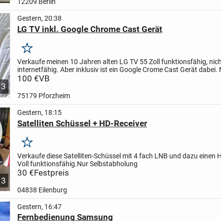
12209 Berlin
Gestern, 20:38
LG TV inkl. Google Chrome Cast Gerät
Merken
Verkaufe meinen 10 Jahren alten LG TV 55 Zoll funktionsfähig, nic
internetfähig. Aber inklusiv ist ein Google Crome Cast Gerät dabei. 
Selbstabholer.
100 €
VB
3
75179 Pforzheim
Gestern, 18:15
Satelliten Schüssel + HD-Receiver
Merken
Verkaufe diese Satelliten-Schüssel mit 4 fach LNB und dazu einen 
Voll funktionsfähig.
Nur Selbstabholung
30 €
Festpreis
3
04838 Eilenburg
Gestern, 16:47
Fernbedienung Samsung