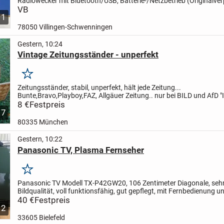
Radiowecker mit Bluetooth/USB, Batterie-/Netzbetrieb (Originalve
leider nicht mehr vorhanden) voll funktionsfähig, gegen...
VB
1
78050 Villingen-Schwenningen
Gestern, 10:24
Vintage Zeitungsständer - unperfekt
Merken
Zeitungsständer, stabil, unperfekt, hält jede Zeitung...
Bunte,Bravo,Playboy,FAZ, Allgäuer Zeitung.. nur bei BILD und AfD "
Blätter" zickt er etwas... aber das ist ja normal..Besichtigung...
8 €
Festpreis
7
80335 München
Gestern, 10:22
Panasonic TV, Plasma Fernseher
Merken
Panasonic TV Modell TX-P42GW20, 106 Zentimeter Diagonale, sehr
Bildqualität, voll funktionsfähig, gut gepflegt, mit Fernbedienung u
Antennenkabel - bitte Abholung in Bielefeld
40 €
Festpreis
2
33605 Bielefeld