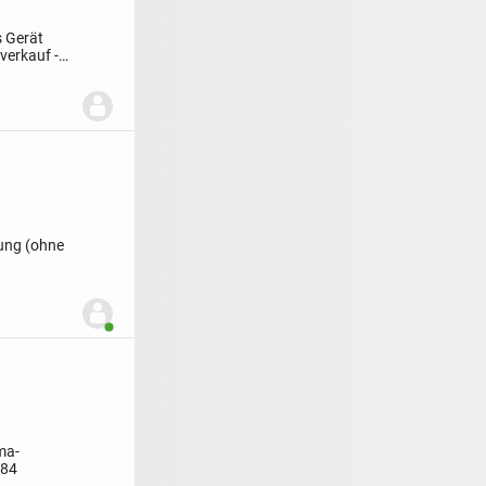
s Gerät
verkauf -
kung (ohne
Benutzer ist online
ma-
284