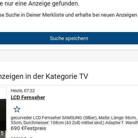
e nur eine Anzeige gefunden.
se Suche in Deiner Merkliste und erhalte bei neuen Anzeigen 
Suche speichern
zeigen in der Kategorie TV
Heute, 07:22
LCD Fernseher
Merken
gecurveder LCD Fernseher SAMSUNG (Silber),
Maße: Länge: 96cm,
55cm, Durchmesser: 108cm (43 Zoll)
mitbei sind;) Adapter f. Wand
(4 Stück), Kabelführung, CI- Kartenadapter
690 €
Festpreis
Component/AV...
5