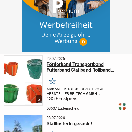
29.07.2026
Förderband Transportband
Futterband Stallband Rollband
Abschiebeband Kuhfutterband
Schaffutterband für Kühe Schafe
Merken
Milchviehfütterung Rollbandwagen
MAßANFERTIGUNG DIREKT VOM
Abschiebewagen der Fabrikate Eder ,
HERSTELLER BELTECH GMBH -
Krampe, Drakkar, Krone, Strautmann,
Lüdenscheid IN PREMIUM-QUALITÄT!!!
135 €
Festpreis
6
Alle Länge + Breiten möglich!!!
Stabiles
Fliegl, Joskin, Kröger, Brantner
Förderband / Transportband aus PVC für
58507 Lüdenscheid
viele Anwendungszwecke,...
28.07.2026
StallhelferIn gesucht!