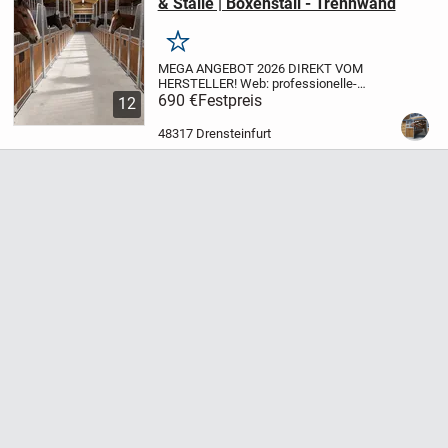
& Ställe | Boxenstall - Trennwand
Merken
MEGA ANGEBOT 2026 DIREKT VOM
HERSTELLER!
Web: professionelle-
aussenboxen.de
690 €
Festpreis
(Frontmodell LONDON |
12
ROME | BARCELONA)
* Mit Füllung
Kiefernbretter, braun gestrichen
Modelle &
48317 Drensteinfurt
Preise...