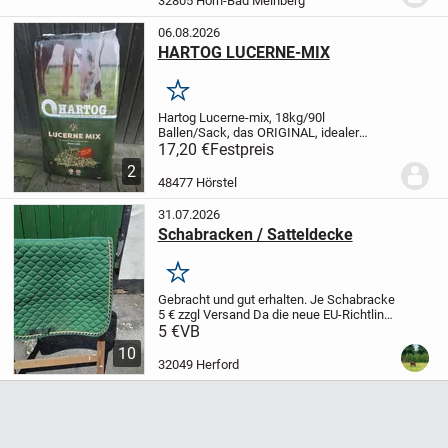
32805 Horn-Bad Meinberg
06.08.2026
HARTOG LUCERNE-MIX
Merken
Hartog Lucerne-mix, 18kg/90l
Ballen/Sack, das ORIGINAL, idealer
Raufutterersatz oder als gesunde Zugabe
17,20 €
Festpreis
!
Preis bei Abnahme von min. 21 Ballen
2
16,90 Euro/Stück inkl. MWSt und ab Lager
48477 Hörstel
bei Barzahlung...
31.07.2026
Schabracken / Satteldecke
Merken
Gebracht und gut erhalten.
Je Schabracke
5 € zzgl Versand
Da die neue EU-Richtlinie
jetzt 1 Jahr Gewährleistung auch für
5 €
VB
Privatverkäufer vorsieht - soweit der
10
Verkäufer es nicht ausschließt...
32049 Herford