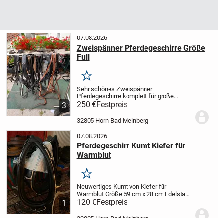
07.08.2026
Zweispänner Pferdegeschirre Größe
Full
Merken
Sehr schönes Zweispänner
Pferdegeschirre komplett für große
Pferde aus schwarzem Leder
250 €
Festpreis
3
vollausstattung mit kopfstücken Leine
stränge
32805 Horn-Bad Meinberg
07.08.2026
Pferdegeschirr Kumt Kiefer für
Warmblut
Merken
Neuwertiges Kumt von Kiefer für
Warmblut Größe 59 cm x 28 cm Edelstahl
rahmen. Es handelt sich um ein
120 €
Festpreis
1
englisches prunkkumte in top Zustand ein
zweites etwas kleiner ist auch vorhanden