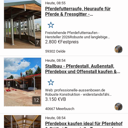
Heute, 08:55
Pferdefutterraufe, Heuraufe für
Pferde & Fressgitter -
Pferdefütterungssystem
Merken
Freistehende Pferdefutterraufen -
Hersteller 2026
Robuste und langlebige
freistehende Pferdefutterraufen direkt
2.800 €
Festpreis
7
vom Hersteller, entwickelt für eine sichere
und effiziente Heufütterung in
59302 Oelde
Offenställen,...
Heute, 08:54
Stallbau - Pferdestall, Außenstall,
Pferdebox und Offenstall kaufen &
Pferdeunterstand, Weideunterstand |
Weidehütte
Merken
Web: professionelle-aussenboxen.de
Robuste Konstruktion - widerstandsfähig
gegen hohe Schnee und Windlasten
3.150 €
VB
*
12
Individuelle Projekte nach Maß -
Entdecken Sie noch heute unser Angebot!
40667 Meerbusch
...
Heute, 08:54
Pferdebox kaufen ideal für Pferdehof