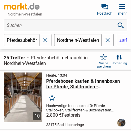
Postfach
mehr
Nordrhein-Westfalen
Suchen
zurüc
Pferdezubehör
Nordrhein-Westfalen
schließen
schließen
25 Treffer
Pferdezubehör gebraucht in
Nordrhein-Westfalen
Suche
Sortierung
speichern
Heute, 13:04
Pferdeboxen kaufen & Innenboxen
für Pferde, Stallfronten -
Boxensysteme
Merken
Hochwertige Innenboxen für Pferde -
Stallboxen, Stallfronten & Boxensysteme |
Pferdeboxen direkt vom Hersteller.
2.800 €
Festpreis
10
Hochwertige Innenboxen für Pferde direkt
aus eigener Produktion - die ideale
33175 Bad Lippspringe
Lösung...