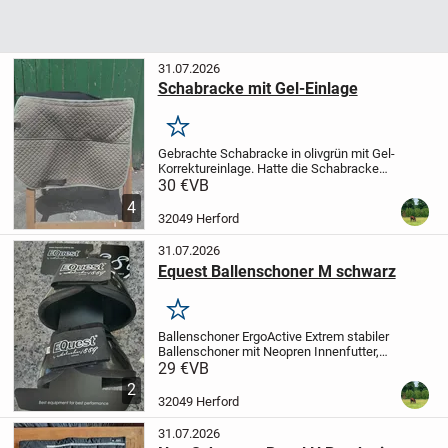
31.07.2026
Schabracke mit Gel-Einlage
Merken
Gebrachte Schabracke in olivgrün mit Gel-
Korrektureinlage. Hatte die Schabracke
unter einem VSD Sattel mit 17 und 18
30 €
VB
Sitzgröße.
Ein paar Haare sind leider noch
4
vorhanden.
Da die neue EU-Richtlinie...
32049 Herford
31.07.2026
Equest Ballenschoner M schwarz
Merken
Ballenschoner ErgoActive
Extrem stabiler
Ballenschoner mit Neopren Innenfutter,
schützt den Hufballen vor Tritt- und
29 €
VB
Streifverletzungen. Durch den
2
anatomischen Schnitt sowie dem starken
32049 Herford
doppelten...
31.07.2026