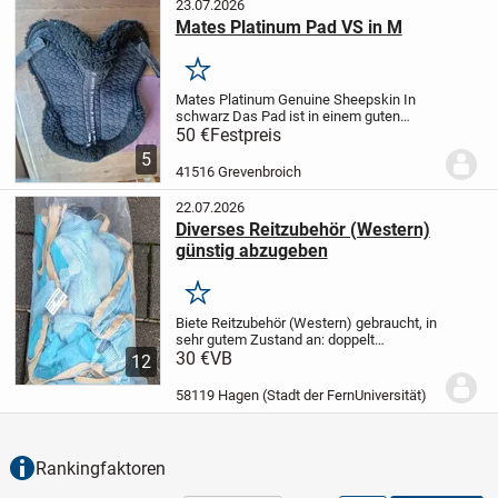
23.07.2026
Mates Platinum Pad VS in M
Merken
Mates Platinum Genuine Sheepskin
In
schwarz
Das Pad ist in einem guten
Zustand
stammt aus einem
50 €
Festpreis
Nichtraucherhaushalt
Der Artikel ist noch
5
da solange er eingestellt ist
biete noch
41516 Grevenbroich
viele andere...
22.07.2026
Diverses Reitzubehör (Western)
günstig abzugeben
Merken
Biete Reitzubehör (Western) gebraucht, in
sehr gutem Zustand an: doppelt
gebrochenes Gebiss, Vosal, Fliegendecke
30 €
VB
12
neu und eine Gebrauchte, Sattelgurt
Neopren,Sattelgurt mit Fell,
58119 Hagen (Stadt der FernUniversität)
Tellingtengebiß,...
Rankingfaktoren