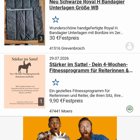
Neu Schwarze Royal H Bandagier
Unterlagen Größe WB
Merken
Wunderschöne handgefertigte Royal H.
Bandagier Unterlagen mit Bordüre
im 2er
Set für Vorder- oder Hinterbeine.
30 €
Festpreis
3
Warmblut : Länge ca. 45 cm Breite 50 cm
noch nie am Pferd
Der Artikel ist noch...
41516 Grevenbroich
29.07.2026
Stärker im Sattel - Dein 4-Wochen-
Fitnessprogramm für Reiterinnen &
Reiter
Merken
Ein gezieltes Fitnessprogramm für
Reiterinnen und Reiter, die ihren Sitz, ihre
Stabilität, Balance und Körperkontrolle
9,90 €
Festpreis
1
verbessern möchten.
In diesem Workbook
erwarten dich Übungen aus den
47441 Moers
Bereichen:
•...