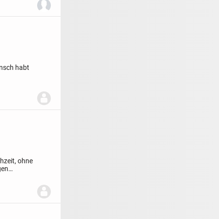
unsch habt
hzeit, ohne
gen