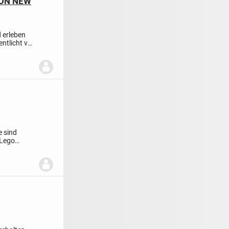
ION NEW
d erleben
entlicht von
e sind
Lego