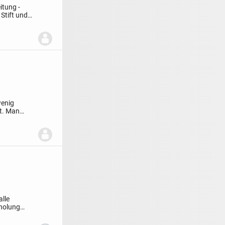
itung -
Stift und
wenig
t.
Man
alle
bholung