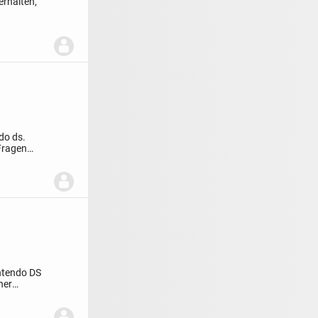
erhalten,
do ds.
 Fragen
tendo DS
ner