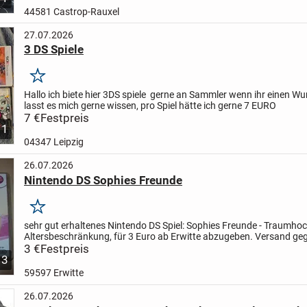
44581 Castrop-Rauxel
27.07.2026
3 DS Spiele
Merken
Hallo ich biete hier 3DS spiele gerne an Sammler wenn ihr einen W
lasst es mich gerne wissen, pro Spiel hätte ich gerne 7 EURO
7 €
Festpreis
1
04347 Leipzig
26.07.2026
Nintendo DS Sophies Freunde
Merken
sehr gut erhaltenes Nintendo DS Spiel: Sophies Freunde - Traumhoc
Altersbeschränkung, für 3 Euro ab Erwitte abzugeben.
Versand ge
Aufpreis möglich.
3 €
Festpreis
3
59597 Erwitte
26.07.2026