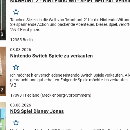
MANHUNT 2 - NINTENDO WII - SPIEL NEU PAL VERS
Merken
Tauchen Sie ein in die Welt von "Manhunt 2" für die Nintendo Wii un
Sie spannende Action und packende Abenteuer. Dieses Spiel, veröff
Nintendo und mit einer Altersfreigabe von USK...
25 €
Festpreis
3
12355 Berlin
03.08.2026
Nintendo Switch Spiele zu verkaufen
Merken
Ich möchte hier verschiedene Nintendo Switch Spiele verkaufen. All
gebraucht und gut erhalten.
Folgende Spiele möchte ich verkaufen :
Words. 10 Euro
VB
Pokemon. 35 Euro
Hyrule Warriors. 30...
2
17098 Friedland (Mecklenburg-Vorpommern)
03.08.2026
NDS Spiel Disney Jonas
Merken