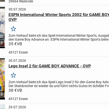
29664 Walsrode
30.07.2026
ESPN International Winter Sports 2002 für GAME B
OVP
Merken
Zum Verkauf biete ich das Spiel International Winter Sports, Ausga
den Game Boy Advance an.
ESPN International Winter Sports biete
8
spannende Wintersportarten an:
35 €
VB
Skispringen...
45127 Essen
30.07.2026
Lego Insel 2 für GAME BOY ADVANCE - OVP
Merken
Zum Verkauf biete ich das Spiel Lego Insel 2 für den Game Boy Adv
Der Steinbrecher ist wieder da und führt nichts Gutes im Schilde!
Fr
auf wilde Rennen und Verfolgungsfahrten von...
38 €
VB
8
45127 Essen
29.07.2026