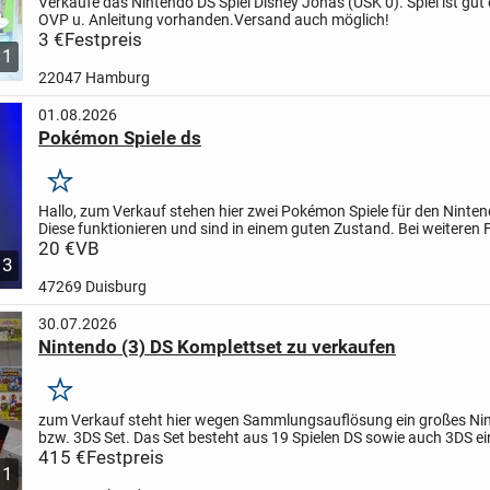
Verkaufe das Nintendo DS Spiel Disney Jonas (USK 0). Spiel ist gut 
OVP u. Anleitung vorhanden.
Versand auch möglich!
3 €
Festpreis
1
22047 Hamburg
01.08.2026
Pokémon Spiele ds
Merken
Hallo, zum Verkauf stehen hier zwei Pokémon Spiele für den Ninten
Diese funktionieren und sind in einem guten Zustand. Bei weiteren
gerne einfach schreiben.
20 €
VB
3
47269 Duisburg
30.07.2026
Nintendo (3) DS Komplettset zu verkaufen
Merken
zum Verkauf steht hier wegen Sammlungsauflösung ein großes
Nin
bzw. 3DS Set.
Das Set besteht aus
19 Spielen DS sowie auch 3DS
ei
Nintendo 3DS Konsole in Rot
415 €
Festpreis
Ladegerät
kleines...
1