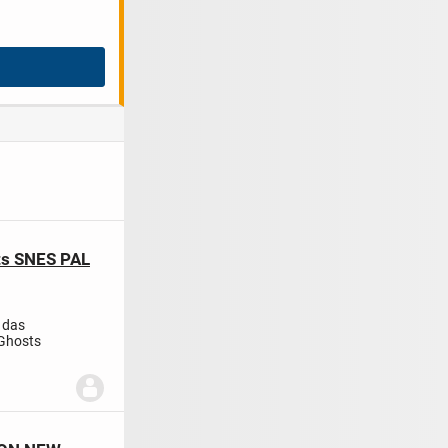
ts SNES PAL
s das
 Ghosts