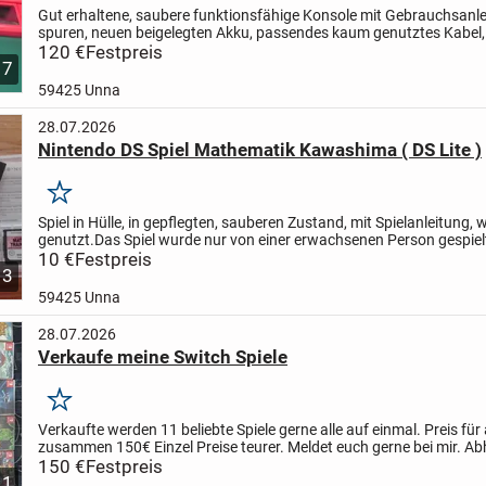
Gut erhaltene, saubere funktionsfähige Konsole mit Gebrauchsanle
spuren,
neuen beigelegten Akku, passendes kaum genutztes Kabel, 
Mario - Spiel, siehe Fotos. Karton vom DS kann bei...
120 €
Festpreis
7
59425 Unna
28.07.2026
Nintendo DS Spiel Mathematik Kawashima ( DS Lite )
Merken
Spiel in Hülle, in gepflegten, sauberen Zustand, mit Spielanleitung, 
genutzt.
Das Spiel wurde nur von einer erwachsenen Person gespiel
kann es auch für den DS Lite anwenden.
10 €
Festpreis
Zu bekommen,...
3
59425 Unna
28.07.2026
Verkaufe meine Switch Spiele
Merken
Verkaufte werden 11 beliebte Spiele gerne alle auf einmal. Preis für 
zusammen 150€ Einzel Preise teurer. Meldet euch gerne bei mir. A
bevorzugt.
150 €
Festpreis
1