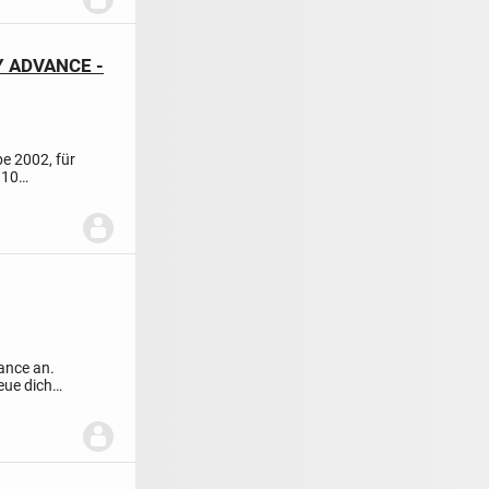
OY ADVANCE -
be 2002, für
 10
ance an.
eue dich