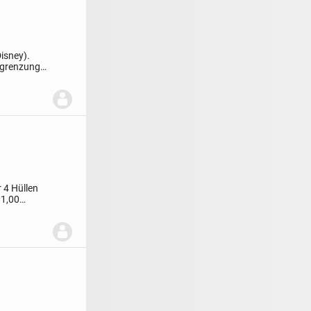
isney).
egrenzung!
r 4 Hüllen
 1,00