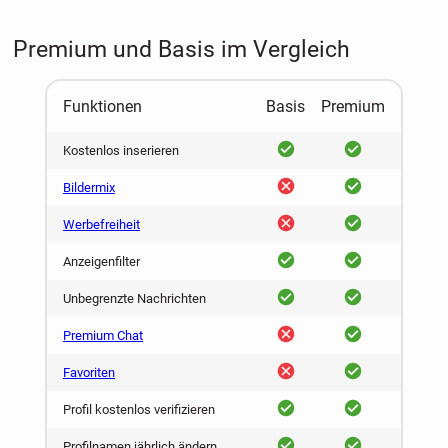
Premium und Basis im Vergleich
Funktionen
Basis
Premium
ja
ja
Kostenlos inserieren
nein
ja
Bildermix
nein
ja
Werbefreiheit
ja
ja
Anzeigenfilter
ja
ja
Unbegrenzte Nachrichten
nein
ja
Premium Chat
nein
ja
Favoriten
ja
ja
Profil kostenlos verifizieren
ja
ja
Profilnamen jährlich ändern