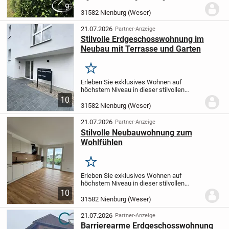
überzeugt mit hellen, großzügig
9
geschnittenen Wohnräumen und einer
31582 Nienburg (Weser)
gelungenen Raumaufteilung. Der
weitläufige Wohnbereich mit Zugang
21.07.2026
Partner-Anzeige
zum...
Stilvolle Erdgeschosswohnung im
Neubau mit Terrasse und Garten
Merken
Erleben Sie exklusives Wohnen auf
höchstem Niveau in dieser stilvollen
Erdgeschosswohnung eines nach
10
modernsten Standards realisierten
31582 Nienburg (Weser)
Neubauprojekts in ruhiger Lage von
Nienburg.
Die Wohnung vereint...
21.07.2026
Partner-Anzeige
Stilvolle Neubauwohnung zum
Wohlfühlen
Merken
Erleben Sie exklusives Wohnen auf
höchstem Niveau in dieser stilvollen
Eigentumswohnung eines nach
10
modernsten Standards realisierten
31582 Nienburg (Weser)
Neubauprojekts in ruhiger Lage von
Nienburg.
Die Wohnung vereint...
21.07.2026
Partner-Anzeige
Barrierearme Erdgeschosswohnung