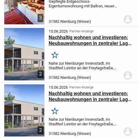
Gepflegte Erdgeschoss-
Eigentumswohnung mit Balkon, neuer
Küche und Garage in ruhiger Lage
Diese
geschmackvoll modernisierte
3
Eigentumswohnung überzeugt mit einer
31582 Nienburg (Weser)
Wohnfläche von ca. 68 m² und einer...
15.06.2026
Partner-Anzeige
Nachhaltig wohnen und investieren:
Neubauwohnungen in zentraler Lage
von Nienburg/Weser
Merken
Nahe zur Nienburger Innenstadt, im
Stadtteil Leintor an der Freytagstraße,
entsteht ein modernes Wohngebiet mit 9
2
Bungalows und 7 Eigentumswohnungen.
31582 Nienburg (Weser)
Das Projekt wird nach modernen
baulichen Kriterien...
15.06.2026
Partner-Anzeige
Nachhaltig wohnen und investieren:
Neubauwohnungen in zentraler Lage
von Nienburg/Weser
Merken
Nahe zur Nienburger Innenstadt, im
Stadtteil Leintor an der Freytagstraße,
entsteht ein modernes Wohngebiet mit 9
2
Bungalows und 7 Eigentumswohnungen.
31582 Nienburg (Weser)
Das Projekt wird nach modernen