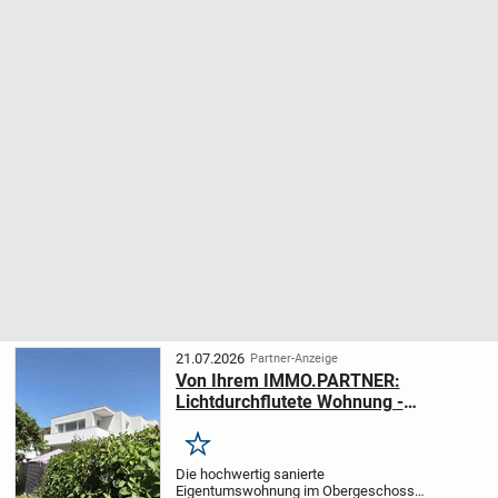
21.07.2026
Partner-Anzeige
Von Ihrem IMMO.PARTNER:
Lichtdurchflutete Wohnung -
Erstbezug nach geschmackvoller
Modernisierung
Merken
Die hochwertig sanierte
Eigentumswohnung im Obergeschoss