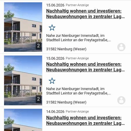
baulichen Kriterien...
15.06.2026
Partner-Anzeige
Nachhaltig wohnen und investieren:
Neubauwohnungen in zentraler Lage
von Nienburg/Weser
Merken
Nahe zur Nienburger Innenstadt, im
Stadtteil Leintor an der Freytagstraße,
entsteht ein modernes Wohngebiet mit 9
2
Bungalows und 7 Eigentumswohnungen.
31582 Nienburg (Weser)
Das Projekt wird nach modernen
baulichen Kriterien...
15.06.2026
Partner-Anzeige
Nachhaltig wohnen und investieren:
Neubauwohnungen in zentraler Lage
von Nienburg/Weser
Merken
Nahe zur Nienburger Innenstadt, im
Stadtteil Leintor an der Freytagstraße,
entsteht ein modernes Wohngebiet mit 9
2
Bungalows und 7 Eigentumswohnungen.
31582 Nienburg (Weser)
Das Projekt wird nach modernen
baulichen Kriterien...
14.06.2026
Partner-Anzeige
Nachhaltig wohnen und investieren:
Neubauwohnungen in zentraler Lage
von Nienburg/Weser