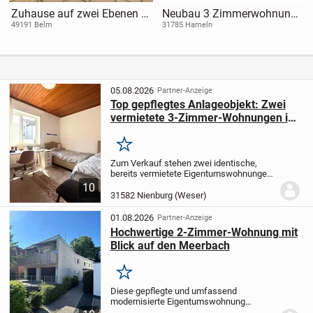
Zuhause auf zwei Ebenen -
Neubau 3 Zimmerwohnung
Stilvolles Wohnerlebnis mit
in der Nordstadt
49191 Belm
31785 Hameln
Dachidylle
05.08.2026
Partner-Anzeige
Top gepflegtes Anlageobjekt: Zwei
vermietete 3-Zimmer-Wohnungen im
Herzen von Nienburg/Weser
Merken
Zum Verkauf stehen zwei identische,
bereits vermietete Eigentumswohnungen
mit jeweils ca. 61 m² Wohnfläche. Die
10
Wohnungen eignen sich ideal für
31582 Nienburg (Weser)
Kapitalanleger, die auf eine solide und
langfristige...
01.08.2026
Partner-Anzeige
Hochwertige 2-Zimmer-Wohnung mit
Blick auf den Meerbach
Merken
Diese gepflegte und umfassend
modernisierte Eigentumswohnung
überzeugt durch eine attraktive