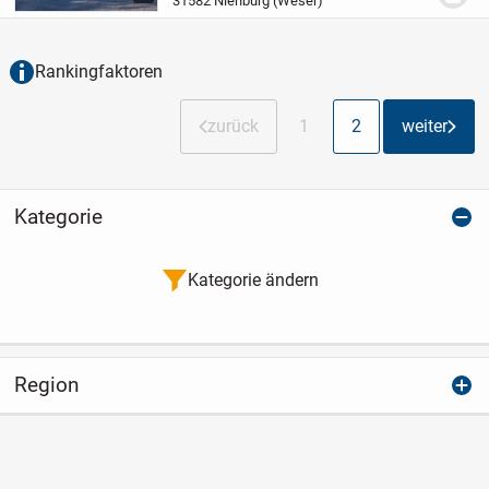
31582 Nienburg (Weser)
Das Projekt wird nach modernen
baulichen Kriterien...
Rankingfaktoren
zurück
1
2
weiter
Kategorie
Kategorie ändern
Region