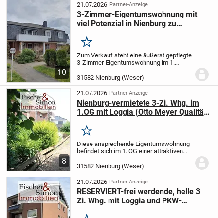
Erdgeschosswohnung überzeugt...
21.07.2026
Partner-Anzeige
3-Zimmer-Eigentumswohnung mit
viel Potenzial in Nienburg zu
verkaufen
Merken
Zum Verkauf steht eine äußerst gepflegte
3-Zimmer-Eigentumswohnung im 1.
Obergeschoss eines ruhigen
10
Vierparteienhauses. Das Gebäude ist Teil
31582 Nienburg (Weser)
einer ansprechend gestalteten und sehr
gepflegten...
21.07.2026
Partner-Anzeige
Nienburg-vermietete 3-Zi. Whg. im
1.OG mit Loggia (Otto Meyer Qualität)
nahe der Alpheide
Merken
Diese ansprechende Eigentumswohnung
befindet sich im 1. OG einer attraktiven
Wohnanlage. Diese wurde von der Firma
8
Otto Meyer in bewährter, solider Qualität
31582 Nienburg (Weser)
im Jahr 1995 errichtet. Hier steht Ihnen...
21.07.2026
Partner-Anzeige
RESERVIERT-frei werdende, helle 3
Zi. Whg. mit Loggia und PKW-
Einstellplatz im 1.OG