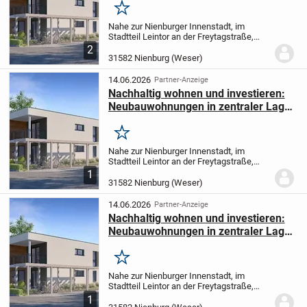
Merken
Nahe zur Nienburger Innenstadt, im
Stadtteil Leintor an der Freytagstraße,
entsteht ein modernes Wohngebiet mit 9
2
Bungalows und 7 Eigentumswohnungen.
31582 Nienburg (Weser)
Das Projekt wird nach modernen
baulichen Kriterien...
14.06.2026
Partner-Anzeige
Nachhaltig wohnen und investieren:
Neubauwohnungen in zentraler Lage
von Nienburg/Weser
Merken
Nahe zur Nienburger Innenstadt, im
Stadtteil Leintor an der Freytagstraße,
entsteht ein modernes Wohngebiet mit 9
1
Bungalows und 7 Eigentumswohnungen.
31582 Nienburg (Weser)
Das Projekt wird nach modernen
baulichen Kriterien...
14.06.2026
Partner-Anzeige
Nachhaltig wohnen und investieren:
Neubauwohnungen in zentraler Lage
von Nienburg/Weser
Merken
Nahe zur Nienburger Innenstadt, im
Stadtteil Leintor an der Freytagstraße,
entsteht ein modernes Wohngebiet mit 9
1
Bungalows und 7 Eigentumswohnungen.