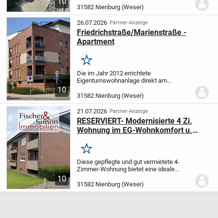
10
Kombination aus innenstadtnaher Lage,
31582 Nienburg (Weser)
grünem Umfeld und einer durchdachten
Raumaufteilung. Die Wohnung...
26.07.2026
Partner-Anzeige
Friedrichstraße/Marienstraße -
Apartment
Merken
Die im Jahr 2012 errichtete
Eigentumswohnanlage direkt am
Stadtpark, an der Ecke Friedrichstraße/
10
Marienstraße, ist ein großzügiger Bau und
31582 Nienburg (Weser)
weist viele Annehmlichkeiten modernen
Wohnens auf. Die...
21.07.2026
Partner-Anzeige
RESERVIERT- Modernisierte 4 Zi.
Wohnung im EG-Wohnkomfort u.
Kapitalanlage vereint
Merken
Diese gepflegte und gut vermietete 4-
Zimmer-Wohnung bietet eine ideale
Kombination aus Wohnkomfort und
10
attraktiver Kapitalanlage. Der durchdachte
31582 Nienburg (Weser)
Grundriss überzeugt durch einen
separaten Schlaftrakt,...