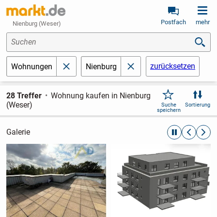
Postfach
mehr
Nienburg (Weser)
Suchen
zurücksetzen
Wohnungen
Nienburg
schließen
schließen
28 Treffer
Wohnung kaufen in Nienburg
(Weser)
Suche
Sortierung
speichern
Galerie
automatische R
zurückblät
weite