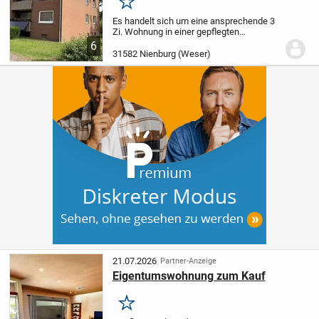
Merken
Es handelt sich um eine ansprechende 3
Zi. Wohnung in einer gepflegten
Wohnlage mit PKW-Stellplatz, einem
6
Kellerraum und großer Loggia. Besonders
31582 Nienburg (Weser)
interessant ist der separate Schlaftrakt
bestehend aus...
21.07.2026
Partner-Anzeige
Eigentumswohnung zum Kauf
Merken