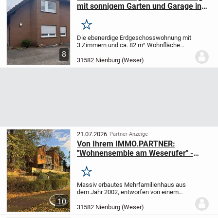
mit sonnigem Garten und Garage in
ruhiger Wohnlage von Erichshagen!
Merken
Die ebenerdige Erdgeschosswohnung mit
3 Zimmern und ca. 82 m² Wohnfläche
befindet sich in einzigartiger Lage von
8
Erichshagen. Sie liegt in einem
31582 Nienburg (Weser)
Fünfparteienhaus, welches 1984, in
massiver Bauweise,...
21.07.2026
Partner-Anzeige
Von Ihrem IMMO.PARTNER:
"Wohnensemble am Weserufer" -
Erdgeschosswohnung mit Garten und
Weserpanorama
Merken
Massiv erbautes Mehrfamilienhaus aus
dem Jahr 2002, entworfen von einem
renommierten Architekturbüro, mit
10
insgesamt 11 Wohneinheiten. Die optimal
31582 Nienburg (Weser)
zur Weser ausgerichtete