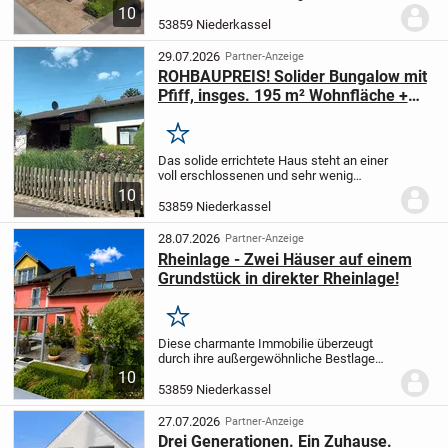
Bausubstanz, individueller Architektur und
10
einem großzügigen Raumangebot. Auf ca.
53859 Niederkassel
123 m² Wohnfläche und einem 819 m²
großen Grundstück...
29.07.2026
Partner-Anzeige
ROHBAUPREIS! Solider Bungalow mit
Pfiff, insges. 195 m² Wohnfläche +
ca. 50m² KG!
Merken
Das solide errichtete Haus steht an einer
voll erschlossenen und sehr wenig
befahrenen, geteerten Anliegerstraße mit
10
allen Versorgungen (Beleuchtung,
53859 Niederkassel
Wasser, Strom, Telekomunikation,
öffentlicher...
28.07.2026
Partner-Anzeige
Rheinlage - Zwei Häuser auf einem
Grundstück in direkter Rheinlage!
Merken
Diese charmante Immobilie überzeugt
durch ihre außergewöhnliche Bestlage
direkt am Rhein und bietet einen
10
unverbaubaren Blick auf das Wasser und
53859 Niederkassel
die Einfahrt zum Mondorfer Yachthafen.
Das gepflegte...
27.07.2026
Partner-Anzeige
Drei Generationen. Ein Zuhause.