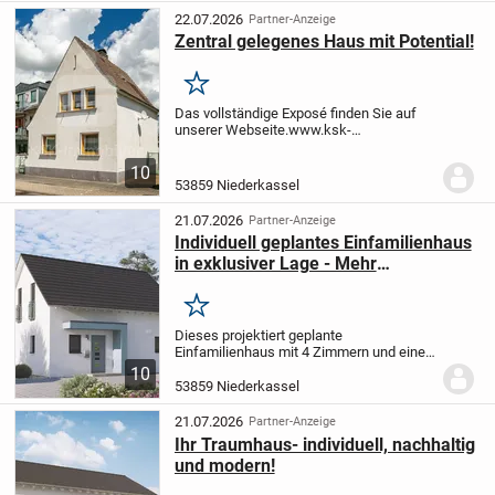
Niederkassel-Mondorf verbindet...
22.07.2026
Partner-Anzeige
Zentral gelegenes Haus mit Potential!
Merken
Das vollständige Exposé finden Sie auf
unserer Webseite.
www.ksk-
immobilien.de/immo/170693
(bitte
kopieren Sie den Link in die Adresszeile
10
Ihres Browsers)
53859 Niederkassel
21.07.2026
Partner-Anzeige
Individuell geplantes Einfamilienhaus
in exklusiver Lage - Mehr
Individualität geht nicht.
Merken
Dieses projektiert geplante
Einfamilienhaus mit 4 Zimmern und einer
Wohnfläche von 118 m² bietet Ihnen die
10
Möglichkeit, Ihre ganz persönlichen
53859 Niederkassel
Wohnträume zu verwirklichen. Auf einem
322,71 m² großen...
21.07.2026
Partner-Anzeige
Ihr Traumhaus- individuell, nachhaltig
und modern!