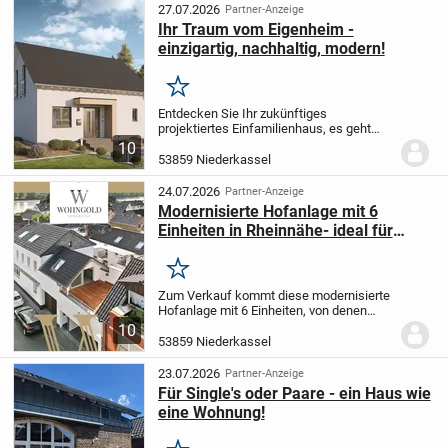
Knein. Unten wurde...
27.07.2026
Partner-Anzeige
Ihr Traum vom Eigenheim -
einzigartig, nachhaltig, modern!
Merken
Entdecken Sie Ihr zukünftiges
projektiertes Einfamilienhaus, es geht
optimal auf Ihre Wünsche und
10
Vorstellungen ein. Mit einer großzügigen
53859 Niederkassel
Wohnfläche von 142,23 m² und smarten 4
Zimmern bietet dieses...
24.07.2026
Partner-Anzeige
Modernisierte Hofanlage mit 6
Einheiten in Rheinnähe- ideal für
Eigennutzer & Investoren
Merken
Zum Verkauf kommt diese modernisierte
Hofanlage mit 6 Einheiten, von denen
aktuell drei im Leerstand sind, sodass Sie
10
als Käufer verschiedene
53859 Niederkassel
Nutzungsmöglichkeiten haben. Diese
außergewöhnliche...
23.07.2026
Partner-Anzeige
Für Single's oder Paare - ein Haus wie
eine Wohnung!