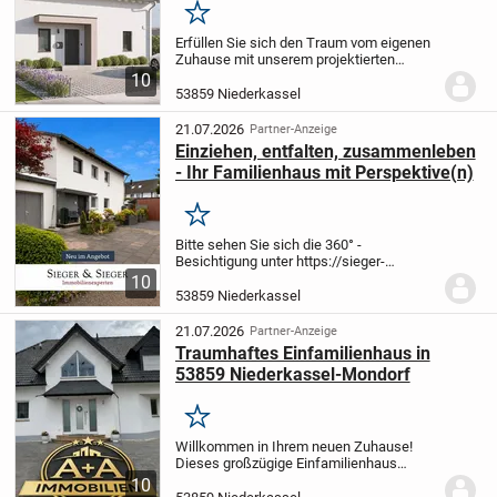
Merken
Erfüllen Sie sich den Traum vom eigenen
Zuhause mit unserem projektierten
Einfamilienhaus. Hier entsteht ein
10
modernes Zuhause mit 143,26 m²
53859 Niederkassel
Wohnfläche, das ganz nach Ihren
Vorstellungen gestaltet...
21.07.2026
Partner-Anzeige
Einziehen, entfalten, zusammenleben
- Ihr Familienhaus mit Perspektive(n)
Merken
Bitte sehen Sie sich die 360° -
Besichtigung unter https://sieger-
sieger.de/tour/B2Ve an, bevor Sie mit uns
10
einen Besichtigungstermin vereinbaren!
53859 Niederkassel
Der Besuch der 360° - Besichtigung sowie
ein...
21.07.2026
Partner-Anzeige
Traumhaftes Einfamilienhaus in
53859 Niederkassel-Mondorf
Merken
Willkommen in Ihrem neuen Zuhause!
Dieses großzügige Einfamilienhaus
überzeugt durch eine durchdachte
10
Raumaufteilung, viel Licht und eine