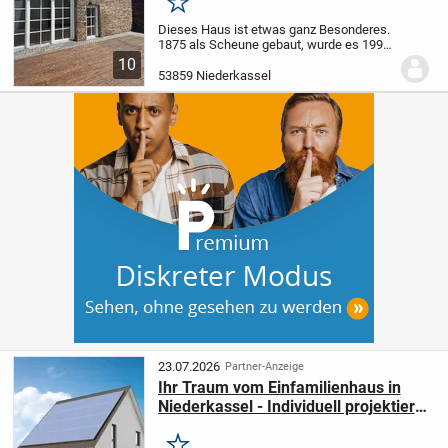
Merken
Dieses Haus ist etwas ganz Besonderes.
1875 als Scheune gebaut, wurde es 1999
zum modernen Einfamilienhaus
10
umgebaut. Im Rahmen der Kernsanierung
53859 Niederkassel
wurde ein neues Haus in
Holzständerbauweise in die...
23.07.2026
Partner-Anzeige
Ihr Traum vom Einfamilienhaus in
Niederkassel - Individuell projektiert
und energieeffizient gebaut