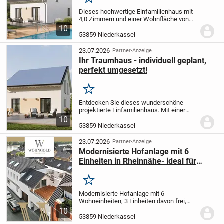
Merken
Dieses hochwertige Einfamilienhaus mit
4,0 Zimmern und einer Wohnfläche von
136,78 m² wird in Niederkassel auf einem
10
445 m² großen Grundstück projektiert und
53859 Niederkassel
ganz nach Ihren individuellen Wünschen
und...
23.07.2026
Partner-Anzeige
Ihr Traumhaus - individuell geplant,
perfekt umgesetzt!
Merken
Entdecken Sie dieses wunderschöne
projektierte Einfamilienhaus. Mit einer
großzügigen Wohnfläche von 158,40 m²
10
und einem durchdachten Raumkonzept
53859 Niederkassel
erwarten Sie fünf lichtdurchflutete
Zimmer, die Ihnen...
23.07.2026
Partner-Anzeige
Modernisierte Hofanlage mit 6
Einheiten in Rheinnähe- ideal für
Eigennutzer & Investoren
Merken
Modernisierte Hofanlage mit 6
Wohneinheiten, 3 Einheiten davon frei,
Wohnen & Arbeiten möglich, Rheinlage
10
ohne Hochwasser - Diese
53859 Niederkassel
außergewöhnliche Hofanlage in