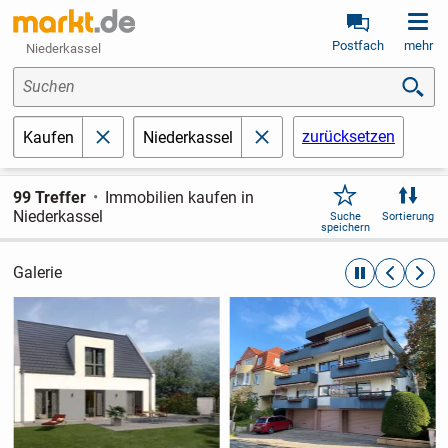
Postfach
mehr
Niederkassel
Suchen
zurücksetzen
Kaufen
Niederkassel
schließen
schließen
99 Treffer
Immobilien kaufen in
Niederkassel
Suche
Sortierung
speichern
Galerie
automatische R
zurückblät
weite