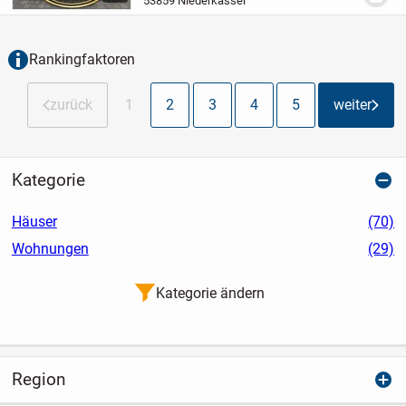
53859 Niederkassel
hochwertige Ausstattung. Mit ca. 205 m²
Wohnfläche, verteilt...
Rankingfaktoren
zurück
1
2
3
4
5
weiter
Kategorie
Häuser
(70)
Wohnungen
(29)
Kategorie ändern
Region