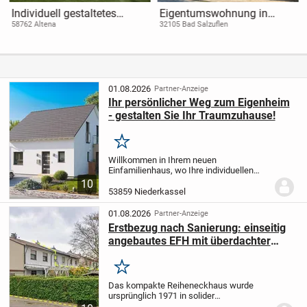
Individuell gestaltetes
Eigentumswohnung in
Einfamilienhaus in Altena -
bester Lage am Kurpark!
58762 Altena
32105 Bad Salzuflen
Ihr Zuhause nach Maß mit
allkauf
Dienstleistungspaket Free
Time
01.08.2026
Partner-Anzeige
Ihr persönlicher Weg zum Eigenheim
- gestalten Sie Ihr Traumzuhause!
Merken
Willkommen in Ihrem neuen
Einfamilienhaus, wo Ihre individuellen
Wünsche und Vorstellungen Wirklichkeit
10
werden! Dieses projektiertes Haus bietet
53859 Niederkassel
Ihnen mit 4 Zimmern und einer
großzügigen Wohnfläche...
01.08.2026
Partner-Anzeige
Erstbezug nach Sanierung: einseitig
angebautes EFH mit überdachter
Terrasse, Garten + Doppelgarage
Merken
Das kompakte Reiheneckhaus wurde
ursprünglich 1971 in solider
Massivbauweise auf einem 256 m²