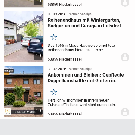
10
großen Grundstück errichtet. 1977 wurde
53859 Niederkassel
die seitlich angrenzende Garage um die
Länge einer zweiten Garage...
01.08.2026
Partner-Anzeige
Reihenendhaus mit Wintergarten,
Südgarten und Garage in Lülsdorf
Merken
Das 1965 in Massivbauweise errichtete
Reihenendhaus bietet ca. 118 m²
Wohnfläche mit 4,5 Zimmern. Das
10
Grundstück umfasst ca. 302 m², hinzu
53859 Niederkassel
kommen ca. 54 m² Nutzfläche. Damit
eignet sich die Immobilie...
31.07.2026
Partner-Anzeige
Ankommen und Bleiben: Gepflegte
Doppelhaushälfte mit Garten in
familiärer Rheinlage
Merken
Herzlich willkommen in Ihrem neuen
Zuhause!
Ein Haus wird nicht durch seine
Mauern zum Zuhause, sondern durch das
10
Leben, das sich in ihm entfaltet. Diese
53859 Niederkassel
gepflegte Doppelhaushälfte ist genau
dafür...