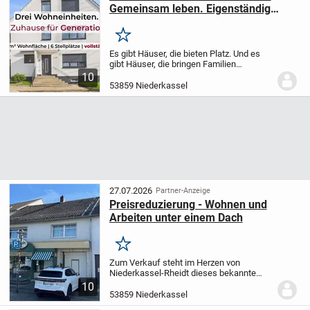
Gemeinsam leben. Eigenständig
wohnen.
Merken
Es gibt Häuser, die bieten Platz. Und es
gibt Häuser, die bringen Familien
zusammen.
Dieses freistehende Haus in
10
Niederkassel-Rheidt eröffnet eine
53859 Niederkassel
Wohnform, die heute gefragter ist denn je:
gemeinsam...
27.07.2026
Partner-Anzeige
Preisreduzierung - Wohnen und
Arbeiten unter einem Dach
Merken
Zum Verkauf steht im Herzen von
Niederkassel-Rheidt dieses bekannte
Wohn- und Geschäftshaus. Die Immobilie
10
beherbergte seit Jahrzehnten die sehr
53859 Niederkassel
bekannte und geschätzte Metzgerei