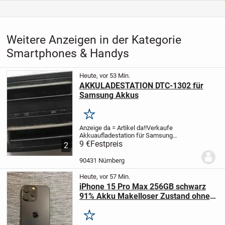
Weitere Anzeigen in der Kategorie
Smartphones & Handys
Heute, vor 53 Min.
AKKULADESTATION DTC-1302 für
Samsung Akkus
Merken
Anzeige da = Artikel da!!
Verkaufe
Akkuaufladestation für Samsung
Galaxy.... falls das laden über USB nicht
9 €
Festpreis
2
möglich ist
Da es sich hier um einen
Privatverkauf handelt, sind ein Umtausch,
90431 Nürnberg
eine...
Heute, vor 57 Min.
iPhone 15 Pro Max 256GB schwarz
91% Akku Makelloser Zustand ohne
Beschädigungen
Merken