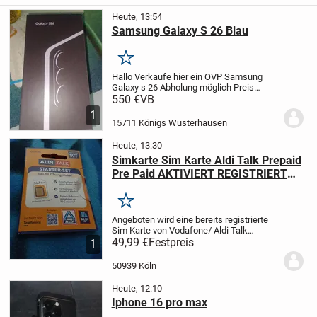
Heute, 13:54
Samsung Galaxy S 26 Blau
Merken
Hallo Verkaufe hier ein OVP Samsung
Galaxy s 26 Abholung möglich Preis
VB.
Bei Interesse gerne melden.
550 €
VB
1
15711 Königs Wusterhausen
Heute, 13:30
Simkarte Sim Karte Aldi Talk Prepaid
Pre Paid AKTIVIERT REGISTRIERT
bereits freigeschaltet + 10 Euro
Startguthaben
Merken
Angeboten wird eine bereits registrierte
Sim Karte von Vodafone/ Aldi Talk
etc
49,99 €
Einlegen und los telefonieren.
Festpreis
Für
1
Menschen die vielleicht momentan
keinen gültigen Ausweis haben und somit
50939 Köln
gehindert...
Heute, 12:10
Iphone 16 pro max