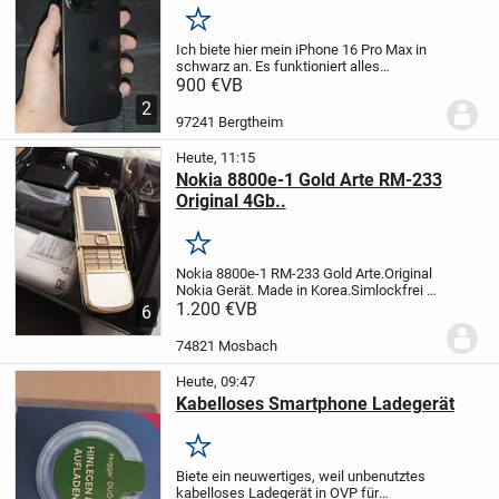
Merken
Ich biete hier mein iPhone 16 Pro Max in
schwarz an. Es funktioniert alles
einwandfrei. Da ich mit Apple nicht
900 €
VB
zurecht komme auf Dauer und ich wieder
2
auf Android umsteigen möchte.
Kann es
97241 Bergtheim
deswegen...
Heute, 11:15
Nokia 8800e-1 Gold Arte RM-233
Original 4Gb..
Merken
Nokia 8800e-1 RM-233 Gold Arte.
Original
Nokia Gerät.
Made in Korea.
Simlockfrei –
funktioniert mit allen
1.200 €
VB
6
Netzen.
Lieferumfang:
Nokia 8800e-1 RM-
233 Gold Arte 4Gb. Handy
Ladegerät
74821 Mosbach
Ladestation
...
Heute, 09:47
Kabelloses Smartphone Ladegerät
Merken
Biete ein neuwertiges, weil unbenutztes
kabelloses Ladegerät in OVP für