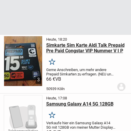
Heute, 18:20
Simkarte Sim Karte Aldi Talk Prepaid
Pre Paid Congstar VIP Nummer V I P
Merken
Gerne Anschreiben, um mehr andere
Prepaid Simkarten zu erfragen. (NEU und
unbenutzt)
66 €
VB
mehr SImkarten auf
3
Lager!
Kaufen mit Käuferschutz ist
möglich!
50939 Köln
Heute, 17:08
Samsung Galaxy A14 5G 128GB
Merken
Verkaufe hier ein Samsung Galaxy A14
5G mit 128GB von meiner Mutter Display