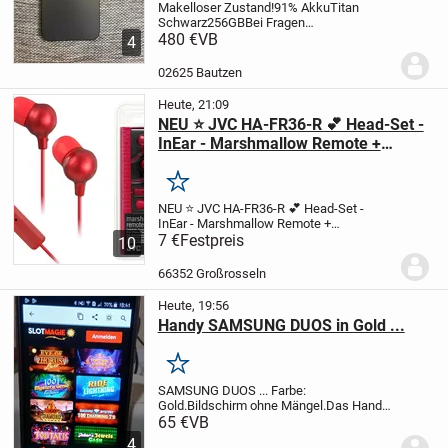
Makelloser Zustand!
91% Akku
Titan
Schwarz
256GB
Bei Fragen
melden.
480 €
VB
Akzepiert wird nur Paypal mit
4
Käuferschutz.
02625 Bautzen
Heute, 21:09
NEU ⭐ JVC HA-FR36-R 💕 Head-Set -
InEar - Marshmallow Remote +
Microphone 🌼 iPod iPhone iPad NEU
Merken
NEU ⭐ JVC HA-FR36-R 💕 Head-Set -
InEar - Marshmallow Remote +
Microphone 🌼 iPod iPhone iPad NEU
7 €
Festpreis
JVC
10
HA-FR36-R Marshmallow Remote +
Microphone
iPod iPhone iPad NEU
NEU in
66352 Großrosseln
ungeöffneter Original-V...
Heute, 19:56
Handy SAMSUNG DUOS in Gold ...
Merken
SAMSUNG DUOS ... Farbe:
Gold.
Bildschirm ohne Mängel.
Das Handy
funktioniert einwandfrei.
Preis: 65,00
65 €
VB
EURO inklusive Versand.
4