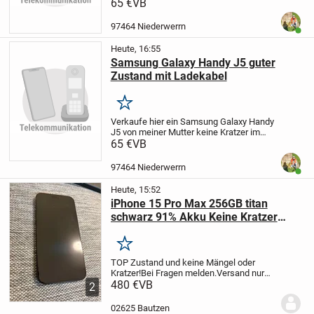
ist Kratzer frei und hat noch eine Leder
65 €
VB
Umrandung Akku ist auch noch gut. Ist
also in einem sehr gepflegten Zustand
97464 Niederwerrn
Benut
Heute, 16:55
Samsung Galaxy Handy J5 guter
Zustand mit Ladekabel
Merken
Verkaufe hier ein Samsung Galaxy Handy
J5 von meiner Mutter keine Kratzer im
Display und sonst auch sehr gut erhalten
65 €
VB
97464 Niederwerrn
Benut
Heute, 15:52
iPhone 15 Pro Max 256GB titan
schwarz 91% Akku Keine Kratzer
oder Risse TOP Zustand
Merken
TOP Zustand und keine Mängel oder
Kratzer!
Bei Fragen melden.
Versand nur
durch Paypal Käuferschutz.
480 €
VB
2
02625 Bautzen