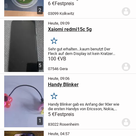
Smartphones oder andere für Induktion
6 €
Festpreis
geeignete Geräte. Dabei sind das
2
passende Ladekabel und die
03099 Kolkwitz
Bedienungsanleitung.
Für...
Heute, 09:09
Xaiomi redmi15c 5g
Merken
Sehr gut erhalten...kaum benutzt
Der
Fleck auf dem Display ist kein Kratzer
sondern eine Luftblase von der
100 €
VB
Schutzfolie
5
07546 Gera
Heute, 09:06
Handy Blinker
Merken
Handy Blinker gab es Anfang der 90er wie
die ersten Handys von Ericsson, Nokia,
Motorola und Siemens auftauchten.
5 €
Festpreis
Sobald es klingelte blinkte der bunte
1
Anhänger.
Braucht jeder der ein
83022 Rosenheim
Handymuseum...
Heute, 04:57