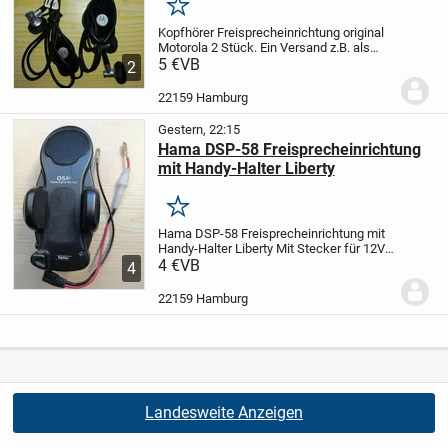
Merken
Kopfhörer Freisprecheinrichtung original
Motorola 2 Stück.
Ein Versand z.B. als
kostengünstiger Brief/Warensendung ist
5 €
VB
2
auch möglich!
Kosten hierfür sind extra zu
zahlen!
Der Artikel ist...
22159 Hamburg
Gestern, 22:15
Hama DSP-58 Freisprecheinrichtung
mit Handy-Halter Liberty
Merken
Hama DSP-58 Freisprecheinrichtung mit
Handy-Halter Liberty
Mit Stecker für 12V
Anschluß
4 €
VB
Verstellbar cfür a. 45 - 65mm
4
Breite. Mit Schnelllösetaste zum
freigeben.
Für Ausstellungen, als...
22159 Hamburg
Landesweite Anzeigen