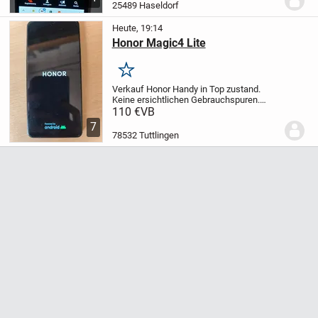
25489 Haseldorf
Heute, 19:14
Honor Magic4 Lite
Merken
Verkauf Honor Handy in Top zustand.
Keine ersichtlichen Gebrauchspuren.
Originalverpackung, Ladegerät und Kabel
110 €
VB
sind auch dabei.
7
78532 Tuttlingen