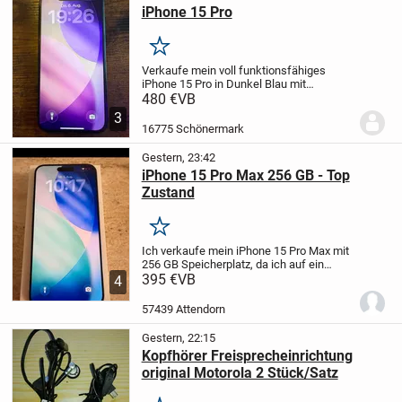
iPhone 15 Pro
Merken
Verkaufe mein voll funktionsfähiges
iPhone 15 Pro in Dunkel Blau mit
256gb
es wird auf werkseinstellung
480 €
VB
zurückgesetzt
keine Risse wurde mit
3
Hülle und Folie benutzt läuft einwandfrei
16775 Schönermark
ohne...
Gestern, 23:42
iPhone 15 Pro Max 256 GB - Top
Zustand
Merken
Ich verkaufe mein iPhone 15 Pro Max mit
256 GB Speicherplatz, da ich auf ein
neues Modell umgestiegen bin.
395 €
VB
Modell:
4
iPhone 15 Pro Max
Speicherkapazität: 256
GB
Akkukapazität: 87%
Zustand: Sehr...
57439 Attendorn
Gestern, 22:15
Kopfhörer Freisprecheinrichtung
original Motorola 2 Stück/Satz