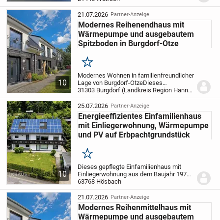
Architektur, hochwertige Ausstattung und
ein einzigartiges Grundstück zu einem
21.07.2026
Partner-Anzeige
Wohnensemble der Extraklass...
Modernes Reihenendhaus mit
Wärmepumpe und ausgebautem
Spitzboden in Burgdorf-Otze
Merken
Modernes Wohnen in familienfreundlicher
10
Lage von Burgdorf-Otze
Dieses
hochwertige Reihenendhaus aus dem
31303 Burgdorf (Landkreis Region Hannover)
Jahr 2017 verbindet modernes
Wohnambiente mit energieeffizienter
25.07.2026
Partner-Anzeige
Technik.
Auf rund 125 m²...
Energieeffizientes Einfamilienhaus
mit Einliegerwohnung, Wärmepumpe
und PV auf Erbpachtgrundstück
Merken
Dieses gepflegte Einfamilienhaus mit
10
Einliegerwohnung aus dem Baujahr 1973
präsentiert sich auf einem großzügigen
63768 Hösbach
Grundstück mit ca. 798 m² in attraktiver
Lage von Hösbach (Winzenhohl). Die
21.07.2026
Partner-Anzeige
Wohnfläche...
Modernes Reihenmittelhaus mit
Wärmepumpe und ausgebautem