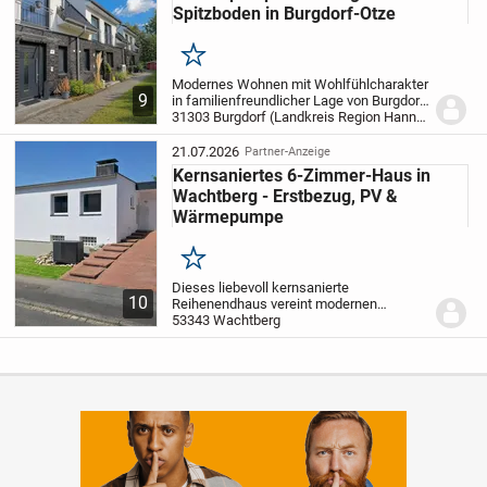
Spitzboden in Burgdorf-Otze
Merken
Modernes Wohnen mit Wohlfühlcharakter
9
in familienfreundlicher Lage von Burgdorf-
Otze Dieses hochwertige
31303 Burgdorf (Landkreis Region Hannover)
Reihenmittelhaus aus dem Jahr 2017
verbindet modernes Wohnambiente und
21.07.2026
Partner-Anzeige
eine energieeffiziente...
Kernsaniertes 6-Zimmer-Haus in
Wachtberg - Erstbezug, PV &
Wärmepumpe
Merken
Dieses liebevoll kernsanierte
10
Reihenendhaus vereint modernen
Wohnkomfort mit energieeffizienter
53343 Wachtberg
Zukunftstechnologie und präsentiert sich
nach umfassender Sanierung ca. im Jahr
2026 in einem nahezu...