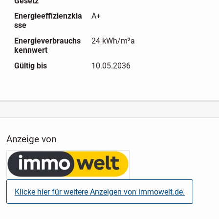
Gesetz
Eindruck.
Energieeffizienzkla
A+
Neben der modernen Haustechnik überzeugt die Immobilie
sse
auch durch ihre solide Bauweise und den geringen
Energieverbrauchs
24 kWh/m²a
Instandhaltungsbedarf. Sie eignet sich ideal für Käufer, die
kennwert
Wert auf energieeffizientes Wohnen, modernen Komfort und
Gültig bis
10.05.2036
langfristige Werthaltigkeit legen. Die zusätzliche
Wohneinheit stellt dabei einen echten Mehrwert dar - sowohl
zur Eigennutzung als auch als attraktive Einnahmequelle.
Dieses Einfamilienhaus vereint zeitgemäße Technik,
Wohnkomfort und Nachhaltigkeit in attraktiver Weise und
Anzeige von
bietet mit der Einliegerwohnung ein rundum flexibles und
stimmiges Gesamtpaket für anspruchsvolles Wohnen.
Klicke hier für weitere Anzeigen von immowelt.de.