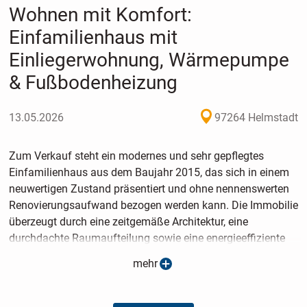
Wohnen mit Komfort:
Einfamilienhaus mit
Einliegerwohnung, Wärmepumpe
& Fußbodenheizung
13.05.2026
97264 Helmstadt
Zum Verkauf steht ein modernes und sehr gepflegtes
Einfamilienhaus aus dem Baujahr 2015, das sich in einem
neuwertigen Zustand präsentiert und ohne nennenswerten
Renovierungsaufwand bezogen werden kann. Die Immobilie
überzeugt durch eine zeitgemäße Architektur, eine
durchdachte Raumaufteilung sowie eine energieeffiziente
technische Ausstattung. Besonders hervorzuheben ist die
mehr
integrierte Einliegerwohnung, die sich ideal für
Mehrgenerationenwohnen, zur Vermietung oder als
separater Arbeits- bzw. Gästebereich eignet.