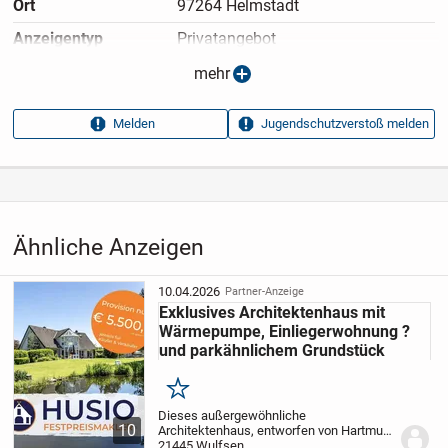
Ort
97264 Helmstadt
Anzeigen­typ
Privatangebot
Anzeigen­datum
13.05.2026
mehr
Anzeigen­kennung
d754d033
Melden
Jugendschutzverstoß melden
Aufrufe dieser
37
Anzeige
Kategorie
Immobilien
›
Kaufen
›
Häuser
Ähnliche Anzeigen
10.04.2026
Partner-Anzeige
Exklusives Architektenhaus mit
Wärmepumpe, Einliegerwohnung ?
und parkähnlichem Grundstück
Merken
Dieses außergewöhnliche
10
Architektenhaus, entworfen von Hartmut
Sommer, vereint anspruchsvolle
21445 Wulfsen